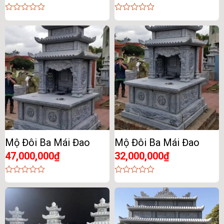
0
0
out
out
of
of
5
5
Mộ Đôi Ba Mái Đao
Mộ Đôi Ba Mái Đao
47,000,000
₫
32,000,000
₫
0
0
out
out
of
of
5
5