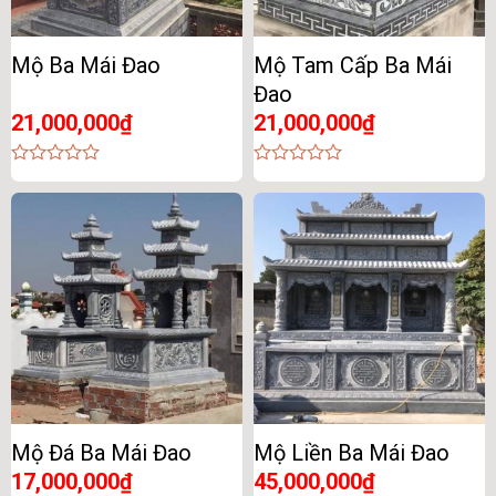
Mộ Ba Mái Đao
Mộ Tam Cấp Ba Mái
Đao
21,000,000
₫
21,000,000
₫
0
0
out
out
of
of
5
5
Mộ Đá Ba Mái Đao
Mộ Liền Ba Mái Đao
17,000,000
₫
45,000,000
₫