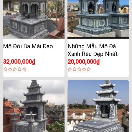
Mộ Đôi Ba Mái Đao
Những Mẫu Mộ Đá
Xanh Rêu Đẹp Nhất
32,000,000
₫
20,000,000
₫
0
0
out
out
of
of
5
5