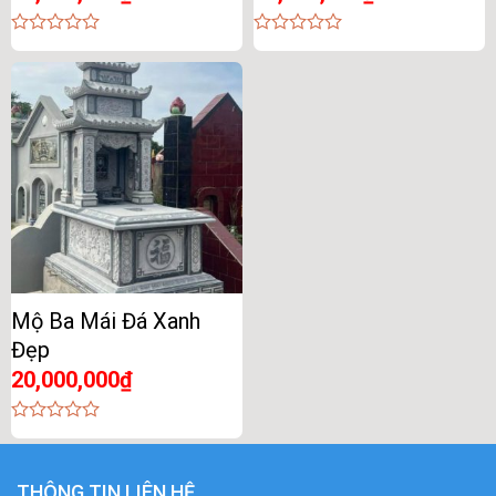
0
0
out
out
of
of
5
5
Mộ Ba Mái Đá Xanh
Đẹp
20,000,000
₫
0
out
of
5
THÔNG TIN LIÊN HỆ