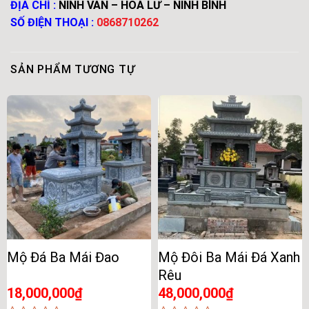
ĐỊA CHỈ :
NINH VÂN – HOA LƯ – NINH BÌNH
SỐ ĐIỆN THOẠI :
0868710262
SẢN PHẨM TƯƠNG TỰ
Mộ Đá Ba Mái Đao
Mộ Đôi Ba Mái Đá Xanh
Rêu
18,000,000
₫
48,000,000
₫