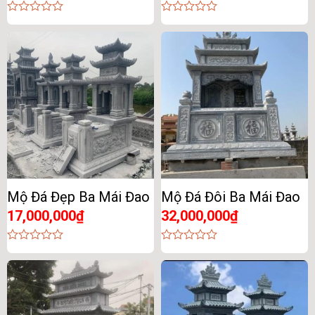
0
0
out
out
of
of
5
5
Mộ Đá Đẹp Ba Mái Đao
Mộ Đá Đôi Ba Mái Đao
17,000,000
₫
32,000,000
₫
0
0
out
out
of
of
5
5