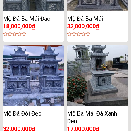
Mộ Đá Ba Mái Đao
Mộ Đá Ba Mái
18,000,000
₫
32,000,000
₫
0
0
out
out
of
of
5
5
Mộ Đá Đôi Đẹp
Mộ Ba Mái Đá Xanh
Đen
32,000,000
₫
17,000,000
₫