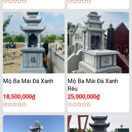
0
0
out
out
of
of
5
5
Mộ Ba Mái Đá Xanh
Mộ Ba Mái Đá Xanh
Rêu
18,500,000
₫
25,000,000
₫
0
0
out
out
of
of
5
5