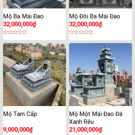
Mộ Ba Mái Đao
Mộ Đôi Ba Mái Đao
32,000,000
₫
32,000,000
₫
0
0
out
out
of
of
5
5
Mộ Tam Cấp
Mộ Một Mái Đao Đá
Xanh Rêu
9,000,000
₫
21,000,000
₫