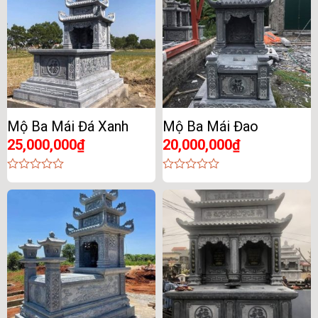
Mộ Ba Mái Đá Xanh
Mộ Ba Mái Đao
25,000,000
₫
20,000,000
₫
0
0
out
out
of
of
5
5