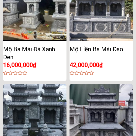
Mộ Ba Mái Đá Xanh
Mộ Liền Ba Mái Đao
Đen
16,000,000
₫
42,000,000
₫
0
0
out
out
of
of
5
5