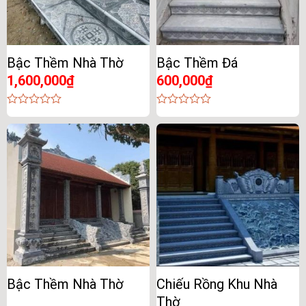
Bậc Thềm Nhà Thờ
Bậc Thềm Đá
1,600,000
₫
600,000
₫
0
0
out
out
of
of
5
5
Bậc Thềm Nhà Thờ
Chiếu Rồng Khu Nhà
Thờ