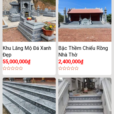
Khu Lăng Mộ Đá Xanh
Bậc Thềm Chiếu Rồng
Đẹp
Nhà Thờ
55,000,000
₫
2,400,000
₫
0
0
out
out
of
of
5
5