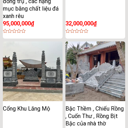
đồng trụ , các hạng
mục bằng chất liệu đá
xanh rêu
95,000,000
₫
32,000,000
₫
0
0
out
out
of
of
5
5
Cổng Khu Lăng Mộ
Bậc Thềm , Chiếu Rồng
, Cuốn Thư , Rồng Bịt
Bậc của nhà thờ