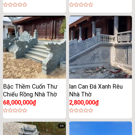
0
0
out
out
of
of
5
5
Bậc Thềm Cuốn Thư
lan Can Đá Xanh Rêu
Chiếu Rồng Nhà Thờ
Nhà Thờ
68,000,000
₫
2,800,000
₫
0
0
out
out
of
of
5
5