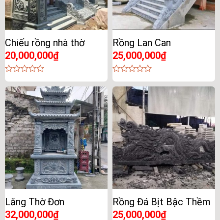
Chiếu rồng nhà thờ
Rồng Lan Can
20,000,000
₫
25,000,000
₫
0
0
out
out
of
of
5
5
Lăng Thờ Đơn
Rồng Đá Bịt Bậc Thềm
32,000,000
₫
25,000,000
₫