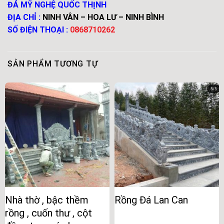
ĐÁ MỸ NGHỆ QUỐC THỊNH
ĐỊA CHỈ :
NINH VÂN – HOA LƯ – NINH BÌNH
SỐ ĐIỆN THOẠI :
0868710262
SẢN PHẨM TƯƠNG TỰ
Nhà thờ , bậc thềm
Rồng Đá Lan Can
rồng , cuốn thư , cột