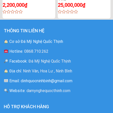
2,200,000
₫
25,000,000
₫
0
0
out
out
of
of
5
5
THÔNG TIN LIÊN HỆ
Cơ sở Đá Mỹ Nghệ Quốc Thịnh
Hotline:
0868.710.262
Facebook:
Đá Mỹ Nghệ Quốc Thịnh
Địa chỉ:
Ninh Vân, Hoa Lư , Ninh Bình
Email: dinhquocninhbinh@gmail.com
Website:
damynghequocthinh.com
HỖ TRỢ KHÁCH HÀNG