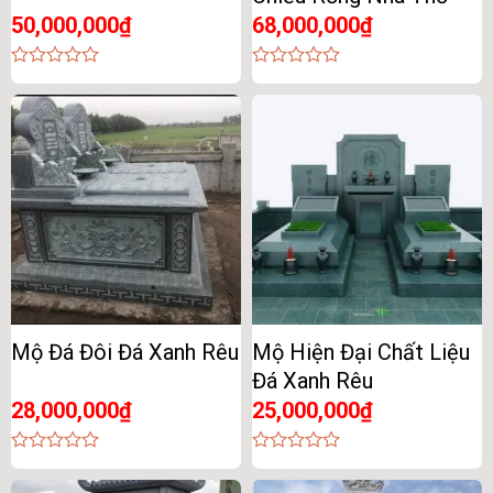
50,000,000
₫
68,000,000
₫
0
0
out
out
of
of
5
5
Mộ Đá Đôi Đá Xanh Rêu
Mộ Hiện Đại Chất Liệu
Đá Xanh Rêu
28,000,000
₫
25,000,000
₫
0
0
out
out