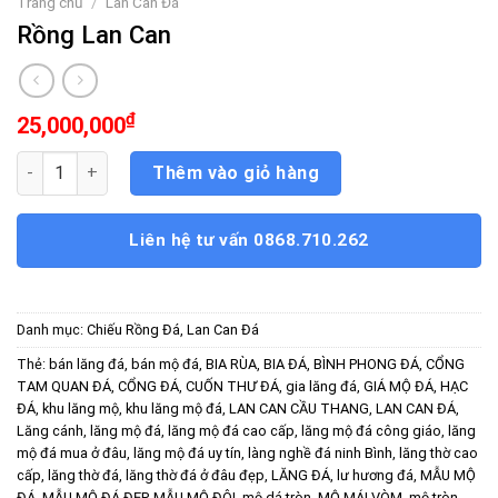
Trang chủ
/
Lan Can Đá
Rồng Lan Can
₫
25,000,000
Rồng Lan Can số lượng
Thêm vào giỏ hàng
Liên hệ tư vấn 0868.710.262
Danh mục:
Chiếu Rồng Đá
,
Lan Can Đá
Thẻ:
bán lăng đá
,
bán mộ đá
,
BIA RÙA
,
BIA ĐÁ
,
BÌNH PHONG ĐÁ
,
CỔNG
TAM QUAN ĐÁ
,
CỔNG ĐÁ
,
CUỐN THƯ ĐÁ
,
gia lăng đá
,
GIÁ MỘ ĐÁ
,
HẠC
ĐÁ
,
khu lăng mộ
,
khu lăng mộ đá
,
LAN CAN CẦU THANG
,
LAN CAN ĐÁ
,
Lăng cánh
,
lăng mộ đá
,
lăng mộ đá cao cấp
,
lăng mộ đá công giáo
,
lăng
mộ đá mua ở đâu
,
lăng mộ đá uy tín
,
làng nghề đá ninh Bình
,
lăng thờ cao
cấp
,
lăng thờ đá
,
lăng thờ đá ở đâu đẹp
,
LĂNG ĐÁ
,
lư hương đá
,
MẪU MỘ
ĐÁ
,
MẪU MỘ ĐÁ ĐẸP
,
MẪU MỘ ĐÔI
,
mộ dá tròn
,
MỘ MÁI VÒM
,
mộ tròn
,