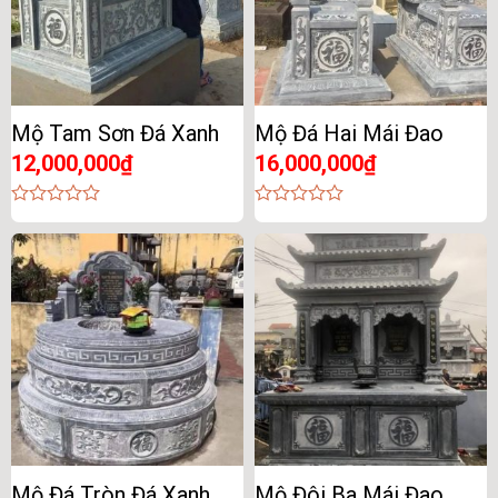
Mộ Tam Sơn Đá Xanh
Mộ Đá Hai Mái Đao
12,000,000
₫
16,000,000
₫
0
0
out
out
of
of
5
5
Mộ Đá Tròn Đá Xanh
Mộ Đôi Ba Mái Đao