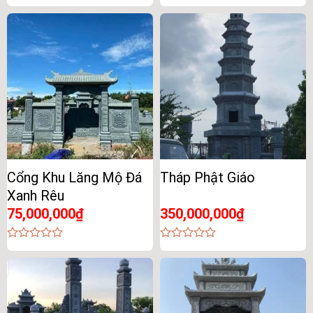
0
0
out
out
of
of
5
5
Cổng Khu Lăng Mộ Đá
Tháp Phật Giáo
Xanh Rêu
75,000,000
₫
350,000,000
₫
0
0
out
out
of
of
5
5