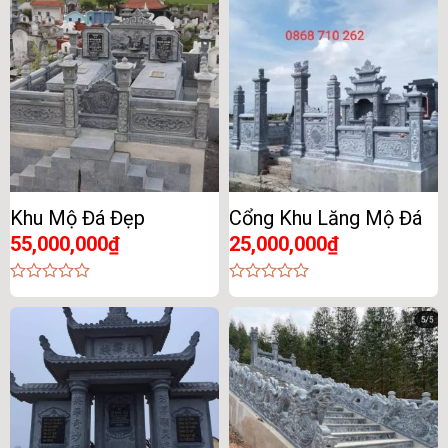
Khu Mộ Đá Đẹp
Cổng Khu Lăng Mộ Đá
55,000,000
₫
25,000,000
₫
0
0
out
out
of
of
5
5