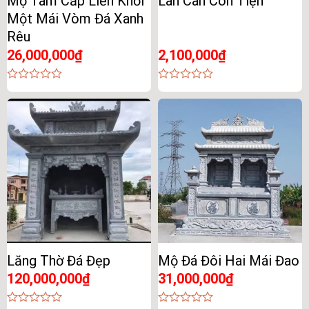
Mộ Tam Cấp Liền Khối
Lan Can Con Tiện
Một Mái Vòm Đá Xanh
Rêu
26,000,000
₫
2,100,000
₫
0
0
out
out
of
of
5
5
Lăng Thờ Đá Đẹp
Mộ Đá Đôi Hai Mái Đao
120,000,000
₫
31,000,000
₫