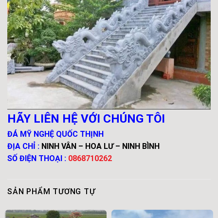
HÃY LIÊN HỆ VỚI CHÚNG TÔI
ĐÁ MỸ NGHỆ QUỐC THỊNH
ĐỊA CHỈ :
NINH VÂN – HOA LƯ – NINH BÌNH
SỐ ĐIỆN THOẠI :
0868710262
SẢN PHẨM TƯƠNG TỰ