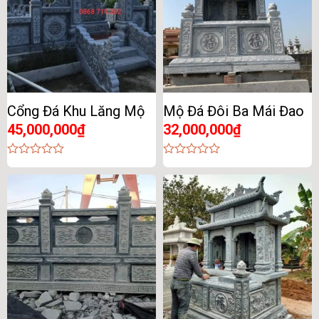
Cổng Đá Khu Lăng Mộ
Mộ Đá Đôi Ba Mái Đao
45,000,000
₫
32,000,000
₫
0
0
out
out
of
of
5
5