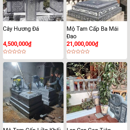
Cây Hương Đá
Mộ Tam Cấp Ba Mái
Đao
4,500,000
₫
21,000,000
₫
0
0
out
out
of
of
5
5