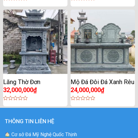
0
0
out
out
of
of
5
5
Lăng Thờ Đơn
Mộ Đá Đôi Đá Xanh Rêu
32,000,000
₫
24,000,000
₫
0
0
out
out
of
of
5
5
THÔNG TIN LIÊN HỆ
Cơ sở Đá Mỹ Nghệ Quốc Thịnh