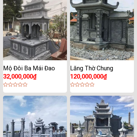
of
of
5
5
Mộ Đôi Ba Mái Đao
Lăng Thờ Chung
32,000,000
₫
120,000,000
₫
0
0
out
out
of
of
5
5