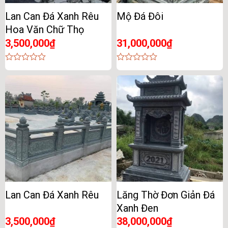
Lan Can Đá Xanh Rêu
Mộ Đá Đôi
Hoa Văn Chữ Thọ
3,500,000
₫
31,000,000
₫
0
0
out
out
of
of
5
5
Lan Can Đá Xanh Rêu
Lăng Thờ Đơn Giản Đá
Xanh Đen
3,500,000
₫
38,000,000
₫