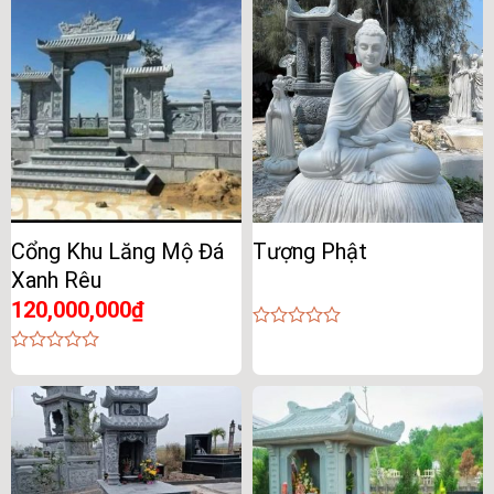
of
of
5
5
Cổng Khu Lăng Mộ Đá
Tượng Phật
Xanh Rêu
120,000,000
₫
0
out
0
of
out
5
of
5