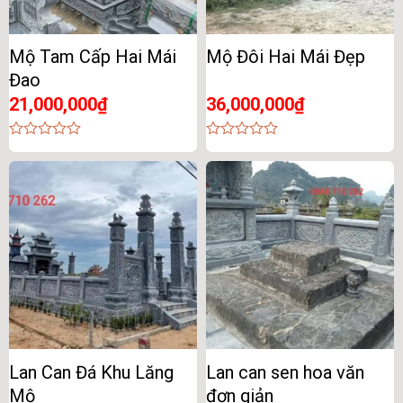
Mộ Tam Cấp Hai Mái
Mộ Đôi Hai Mái Đẹp
Đao
21,000,000
₫
36,000,000
₫
0
0
out
out
of
of
5
5
Lan Can Đá Khu Lăng
Lan can sen hoa văn
Mộ
đơn giản