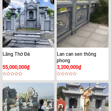
of
of
5
5
Lăng Thờ Đá
Lan can sen thông
phong
55,000,000
₫
3,200,000
₫
0
0
out
out
of
of
5
5