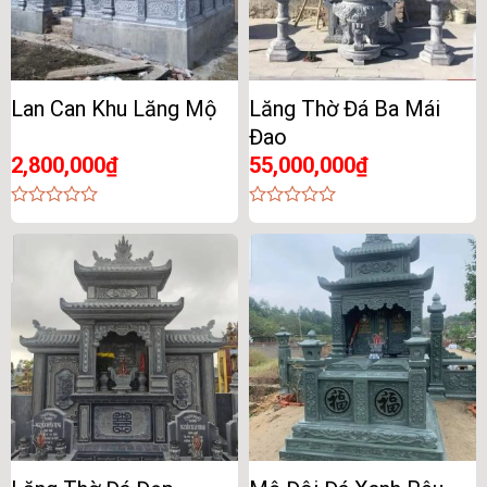
Lan Can Khu Lăng Mộ
Lăng Thờ Đá Ba Mái
Đao
2,800,000
₫
55,000,000
₫
0
0
out
out
of
of
5
5