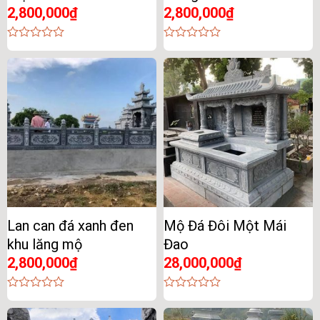
2,800,000
₫
2,800,000
₫
0
0
out
out
of
of
5
5
Lan can đá xanh đen
Mộ Đá Đôi Một Mái
khu lăng mộ
Đao
2,800,000
₫
28,000,000
₫
0
0
out
out