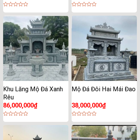
0
0
out
out
of
of
5
5
Khu Lăng Mộ Đá Xanh
Mộ Đá Đôi Hai Mái Đao
Rêu
86,000,000
₫
38,000,000
₫
0
0
out
out
of
of
5
5