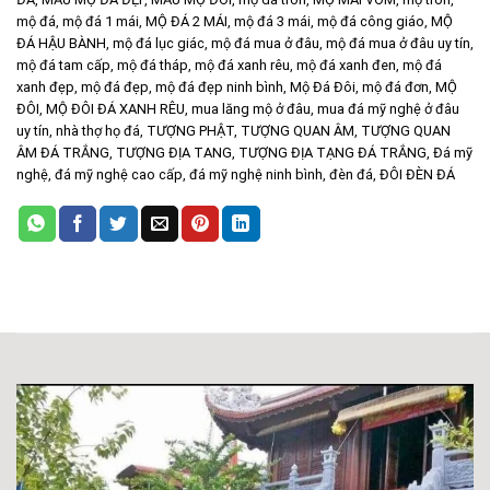
mộ đá
,
mộ đá 1 mái
,
MỘ ĐÁ 2 MÁI
,
mộ đá 3 mái
,
mộ đá công giáo
,
MỘ
ĐÁ HẬU BÀNH
,
mộ đá lục giác
,
mộ đá mua ở đâu
,
mộ đá mua ở đâu uy tín
,
mộ đá tam cấp
,
mộ đá tháp
,
mộ đá xanh rêu
,
mộ đá xanh đen
,
mộ đá
xanh đẹp
,
mộ đá đẹp
,
mộ đá đẹp ninh bình
,
Mộ Đá Đôi
,
mộ đá đơn
,
MỘ
ĐÔI
,
MỘ ĐÔI ĐÁ XANH RÊU
,
mua lăng mộ ở đâu
,
mua đá mỹ nghệ ở đâu
uy tín
,
nhà thợ họ đá
,
TƯỢNG PHẬT
,
TƯỢNG QUAN ÂM
,
TƯỢNG QUAN
ÂM ĐÁ TRẮNG
,
TƯỢNG ĐỊA TANG
,
TƯỢNG ĐỊA TẠNG ĐÁ TRẮNG
,
Đá mỹ
nghệ
,
đá mỹ nghệ cao cấp
,
đá mỹ nghệ ninh bình
,
đèn đá
,
ĐÔI ĐÈN ĐÁ