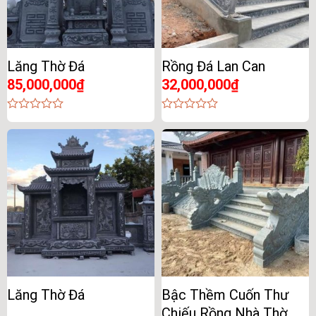
Lăng Thờ Đá
Rồng Đá Lan Can
85,000,000
₫
32,000,000
₫
0
0
out
out
of
of
5
5
Lăng Thờ Đá
Bậc Thềm Cuốn Thư
Chiếu Rồng Nhà Thờ