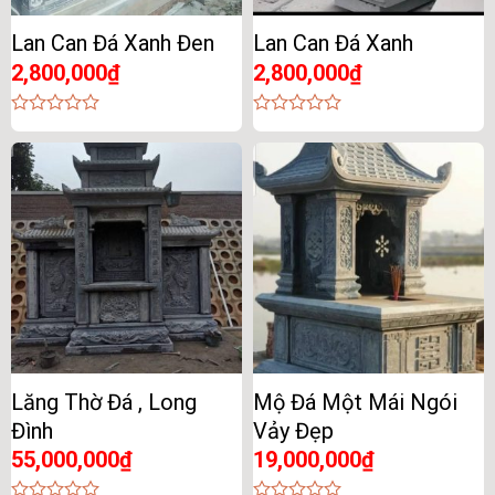
Lan Can Đá Xanh Đen
Lan Can Đá Xanh
2,800,000
₫
2,800,000
₫
0
0
out
out
of
of
5
5
Lăng Thờ Đá , Long
Mộ Đá Một Mái Ngói
Đình
Vảy Đẹp
55,000,000
₫
19,000,000
₫