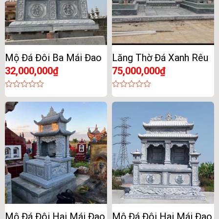
Mộ Đá Đôi Ba Mái Đao
Lăng Thờ Đá Xanh Rêu
32,000,000
₫
75,000,000
₫
0
0
out
out
of
of
5
5
Mộ Đá Đôi Hai Mái Đao
Mộ Đá Đôi Hai Mái Đao