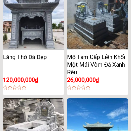
Lăng Thờ Đá Đẹp
Mộ Tam Cấp Liền Khối
Một Mái Vòm Đá Xanh
Rêu
120,000,000
₫
26,000,000
₫
0
0
out
out
of
of
5
5