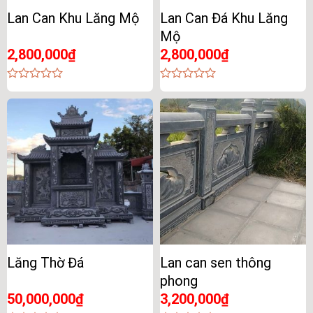
Lan Can Khu Lăng Mộ
Lan Can Đá Khu Lăng
Mộ
2,800,000
₫
2,800,000
₫
0
0
out
out
of
of
5
5
Lăng Thờ Đá
Lan can sen thông
phong
50,000,000
₫
3,200,000
₫