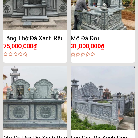
Lăng Thờ Đá Xanh Rêu
Mộ Đá Đôi
75,000,000
₫
31,000,000
₫
0
0
out
out
of
of
5
5