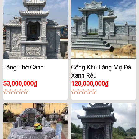
of
of
5
5
Lăng Thờ Cánh
Cổng Khu Lăng Mộ Đá
Xanh Rêu
53,000,000
₫
120,000,000
₫
0
0
out
out
of
of
5
5