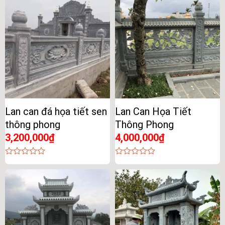
of
of
5
5
Lan can đá họa tiết sen
Lan Can Họa Tiết
thông phong
Thông Phong
3,200,000
₫
4,000,000
₫
0
0
out
out
of
of
5
5