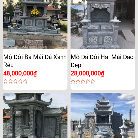
Mộ Đôi Ba Mái Đá Xanh
Mộ Đá Đôi Hai Mái Đao
Rêu
Đẹp
48,000,000
₫
28,000,000
₫
0
0
out
out
of
of
5
5