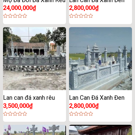
Mộ Đá Đôi Đá Xanh Rêu
Lan Can Đá Xanh Đen
24,000,000
₫
2,800,000
₫
0
0
out
out
of
of
5
5
Lan can đá xanh rêu
Lan Can Đá Xanh Đen
3,500,000
₫
2,800,000
₫
0
0
out
out
of
of