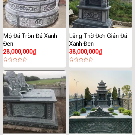
Mộ Đá Tròn Đá Xanh
Lăng Thờ Đơn Giản Đá
Đen
Xanh Đen
28,000,000
₫
38,000,000
₫
0
0
out
out
of
of
5
5