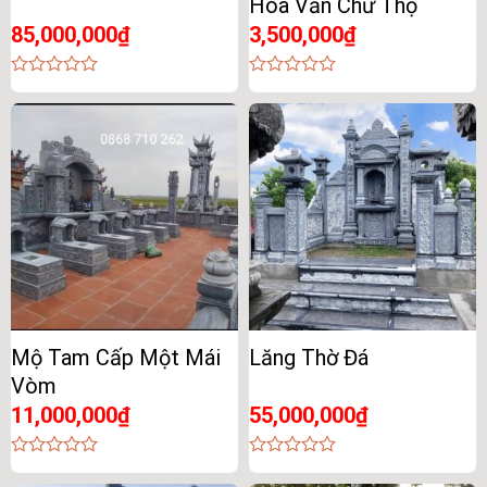
Hoa Văn Chữ Thọ
85,000,000
₫
3,500,000
₫
0
0
out
out
of
of
5
5
Mộ Tam Cấp Một Mái
Lăng Thờ Đá
Vòm
11,000,000
₫
55,000,000
₫
0
0
out
out