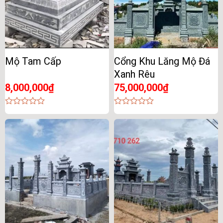
Mộ Tam Cấp
Cổng Khu Lăng Mộ Đá
Xanh Rêu
8,000,000
₫
75,000,000
₫
0
0
out
out
of
of
5
5