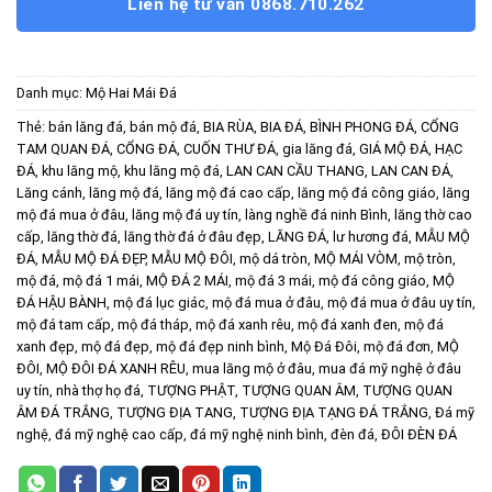
Liên hệ tư vấn 0868.710.262
Danh mục:
Mộ Hai Mái Đá
Thẻ:
bán lăng đá
,
bán mộ đá
,
BIA RÙA
,
BIA ĐÁ
,
BÌNH PHONG ĐÁ
,
CỔNG
TAM QUAN ĐÁ
,
CỔNG ĐÁ
,
CUỐN THƯ ĐÁ
,
gia lăng đá
,
GIÁ MỘ ĐÁ
,
HẠC
ĐÁ
,
khu lăng mộ
,
khu lăng mộ đá
,
LAN CAN CẦU THANG
,
LAN CAN ĐÁ
,
Lăng cánh
,
lăng mộ đá
,
lăng mộ đá cao cấp
,
lăng mộ đá công giáo
,
lăng
mộ đá mua ở đâu
,
lăng mộ đá uy tín
,
làng nghề đá ninh Bình
,
lăng thờ cao
cấp
,
lăng thờ đá
,
lăng thờ đá ở đâu đẹp
,
LĂNG ĐÁ
,
lư hương đá
,
MẪU MỘ
ĐÁ
,
MẪU MỘ ĐÁ ĐẸP
,
MẪU MỘ ĐÔI
,
mộ dá tròn
,
MỘ MÁI VÒM
,
mộ tròn
,
mộ đá
,
mộ đá 1 mái
,
MỘ ĐÁ 2 MÁI
,
mộ đá 3 mái
,
mộ đá công giáo
,
MỘ
ĐÁ HẬU BÀNH
,
mộ đá lục giác
,
mộ đá mua ở đâu
,
mộ đá mua ở đâu uy tín
,
mộ đá tam cấp
,
mộ đá tháp
,
mộ đá xanh rêu
,
mộ đá xanh đen
,
mộ đá
xanh đẹp
,
mộ đá đẹp
,
mộ đá đẹp ninh bình
,
Mộ Đá Đôi
,
mộ đá đơn
,
MỘ
ĐÔI
,
MỘ ĐÔI ĐÁ XANH RÊU
,
mua lăng mộ ở đâu
,
mua đá mỹ nghệ ở đâu
uy tín
,
nhà thợ họ đá
,
TƯỢNG PHẬT
,
TƯỢNG QUAN ÂM
,
TƯỢNG QUAN
ÂM ĐÁ TRẮNG
,
TƯỢNG ĐỊA TANG
,
TƯỢNG ĐỊA TẠNG ĐÁ TRẮNG
,
Đá mỹ
nghệ
,
đá mỹ nghệ cao cấp
,
đá mỹ nghệ ninh bình
,
đèn đá
,
ĐÔI ĐÈN ĐÁ