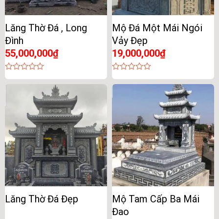
Lăng Thờ Đá , Long
Mộ Đá Một Mái Ngói
Đình
Vảy Đẹp
55,000,000
₫
19,000,000
₫
0
0
out
out
of
of
5
5
Lăng Thờ Đá Đẹp
Mộ Tam Cấp Ba Mái
Đao