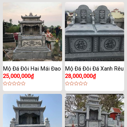
Mộ Đá Đôi Hai Mái Đao
Mộ Đá Đôi Đá Xanh Rêu
25,000,000
₫
28,000,000
₫
0
0
out
out
of
of
5
5