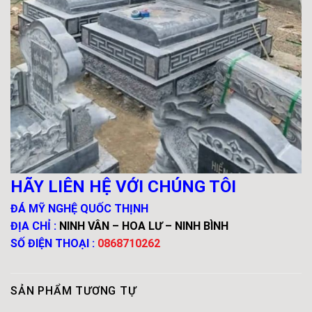
HÃY LIÊN HỆ VỚI CHÚNG TÔI
ĐÁ MỸ NGHỆ QUỐC THỊNH
ĐỊA CHỈ :
NINH VÂN – HOA LƯ – NINH BÌNH
SỐ ĐIỆN THOẠI :
0868710262
SẢN PHẨM TƯƠNG TỰ