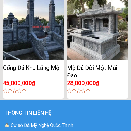
of
of
5
5
Cổng Đá Khu Lăng Mộ
Mộ Đá Đôi Một Mái
Đao
45,000,000
₫
28,000,000
₫
0
0
out
out
of
of
5
5
THÔNG TIN LIÊN HỆ
Cơ sở Đá Mỹ Nghệ Quốc Thịnh