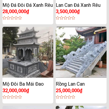
Mộ Đá Đôi Đá Xanh Rêu
Lan Can Đá Xanh Rêu
28,000,000
₫
3,500,000
₫
0
0
out
out
of
of
5
5
Mộ Đôi Ba Mái Đao
Rồng Lan Can
32,000,000
₫
25,000,000
₫
0
0
out
out