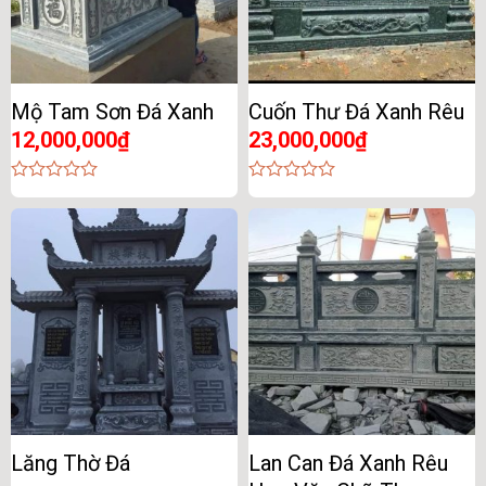
Mộ Tam Sơn Đá Xanh
Cuốn Thư Đá Xanh Rêu
12,000,000
₫
23,000,000
₫
0
0
out
out
of
of
5
5
Lăng Thờ Đá
Lan Can Đá Xanh Rêu