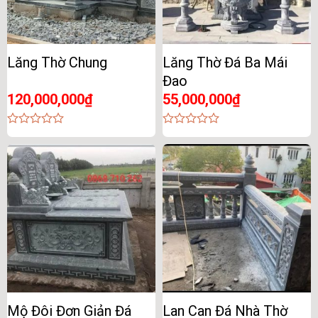
Lăng Thờ Chung
Lăng Thờ Đá Ba Mái
Đao
120,000,000
₫
55,000,000
₫
0
0
out
out
of
of
5
5
Mộ Đôi Đơn Giản Đá
Lan Can Đá Nhà Thờ