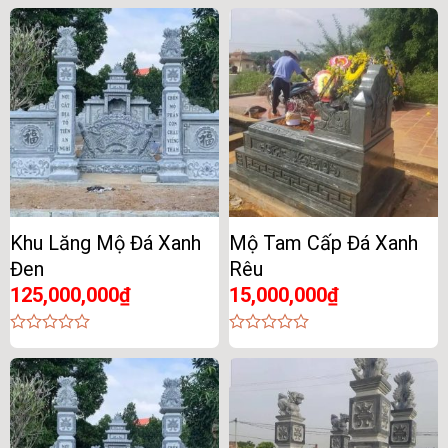
out
out
of
of
5
5
Khu Lăng Mộ Đá Xanh
Mộ Tam Cấp Đá Xanh
Đen
Rêu
125,000,000
₫
15,000,000
₫
0
0
out
out
of
of
5
5