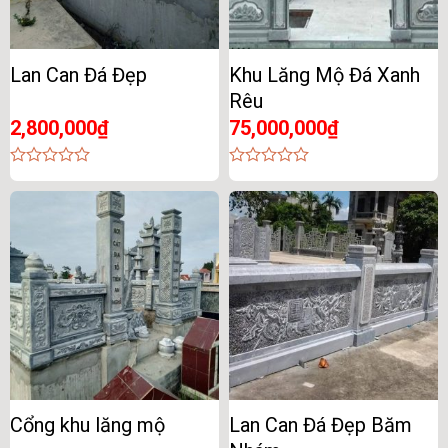
Lan Can Đá Đẹp
Khu Lăng Mộ Đá Xanh
Rêu
2,800,000
₫
75,000,000
₫
0
0
out
out
of
of
5
5
Cổng khu lăng mộ
Lan Can Đá Đẹp Băm