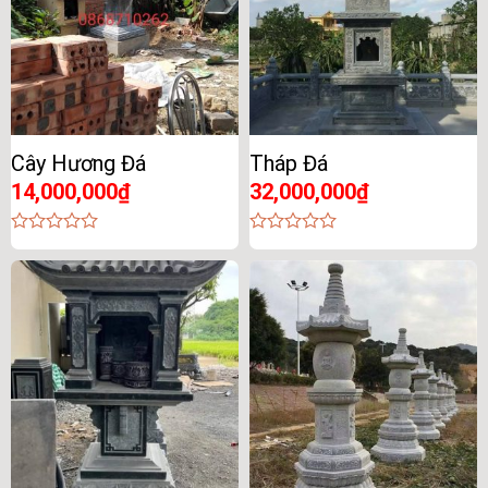
Cây Hương Đá
Tháp Đá
14,000,000
₫
32,000,000
₫
0
0
out
out
of
of
5
5