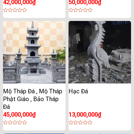
42,000,000
₫
50,000,000
₫
0
0
out
out
of
of
5
5
Mộ Tháp Đá , Mộ Tháp
Hạc Đá
Phật Giáo , Bảo Tháp
Đá
45,000,000
₫
13,000,000
₫
0
0