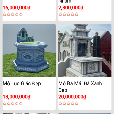
Nhám
16,000,000
₫
2,800,000
₫
0
0
out
out
of
of
5
5
Mộ Lục Giác Đẹp
Mộ Ba Mái Đá Xanh
Đẹp
18,000,000
₫
20,000,000
₫
0
0
out
out