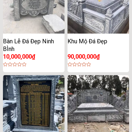
Bàn Lễ Đá Đẹp Ninh
Khu Mộ Đá Đẹp
BÌnh
10,000,000
₫
90,000,000
₫
0
0
out
out
of
of
5
5