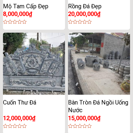
Mộ Tam Cấp Đẹp
Rồng Đá Đẹp
8,000,000
₫
20,000,000
₫
0
0
out
out
of
of
5
5
Cuốn Thư Đá
Bàn Tròn Đá Ngồi Uống
Nước
12,000,000
₫
15,000,000
₫
0
0