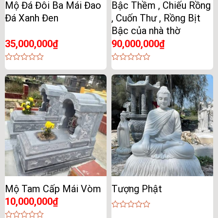
Mộ Đá Đôi Ba Mái Đao
Bậc Thềm , Chiếu Rồng
Đá Xanh Đen
, Cuốn Thư , Rồng Bịt
Bậc của nhà thờ
35,000,000
₫
90,000,000
₫
0
0
out
out
of
of
5
5
Mộ Tam Cấp Mái Vòm
Tượng Phật
10,000,000
₫
0