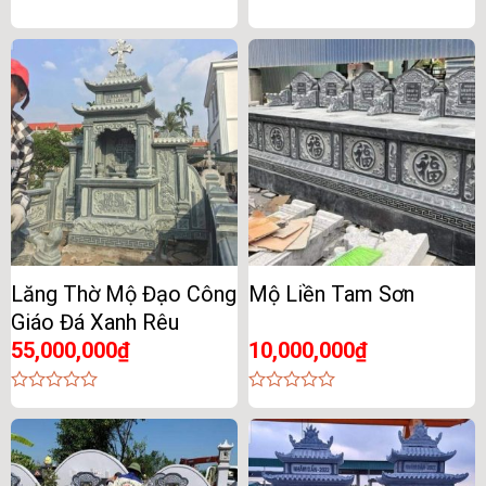
out
0
of
out
5
of
5
Lăng Thờ Mộ Đạo Công
Mộ Liền Tam Sơn
Giáo Đá Xanh Rêu
55,000,000
₫
10,000,000
₫
0
0
out
out
of
of
5
5