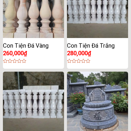
Con Tiện Đá Vàng
Con Tiện Đá Trắng
260,000
₫
280,000
₫
0
0
out
out
of
of
5
5