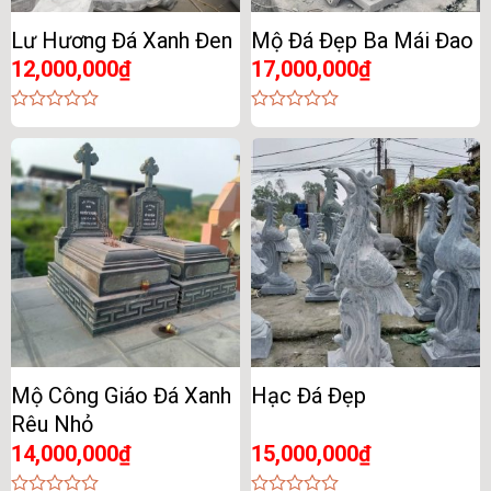
Lư Hương Đá Xanh Đen
Mộ Đá Đẹp Ba Mái Đao
12,000,000
₫
17,000,000
₫
0
0
out
out
of
of
5
5
Mộ Công Giáo Đá Xanh
Hạc Đá Đẹp
Rêu Nhỏ
14,000,000
₫
15,000,000
₫