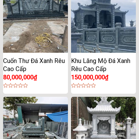
Cuốn Thư Đá Xanh Rêu
Khu Lăng Mộ Đá Xanh
Cao Cấp
Rêu Cao Cấp
80,000,000
₫
150,000,000
₫
0
0
out
out
of
of
5
5