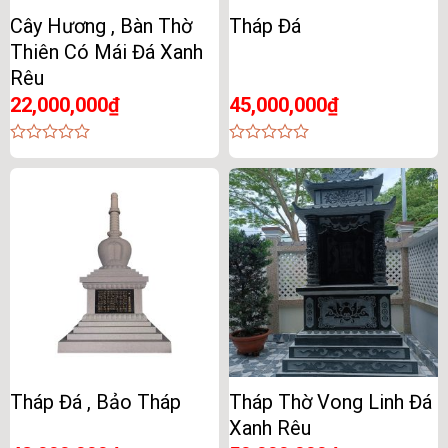
Cây Hương , Bàn Thờ
Tháp Đá
Thiên Có Mái Đá Xanh
Rêu
22,000,000
₫
45,000,000
₫
0
0
out
out
of
of
5
5
Tháp Đá , Bảo Tháp
Tháp Thờ Vong Linh Đá
Xanh Rêu