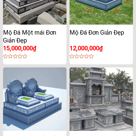
Mộ Đá Một mái Đơn
Mộ Đá Đơn Giản Đẹp
Giản Đẹp
15,000,000
₫
12,000,000
₫
0
0
out
out
of
of
5
5