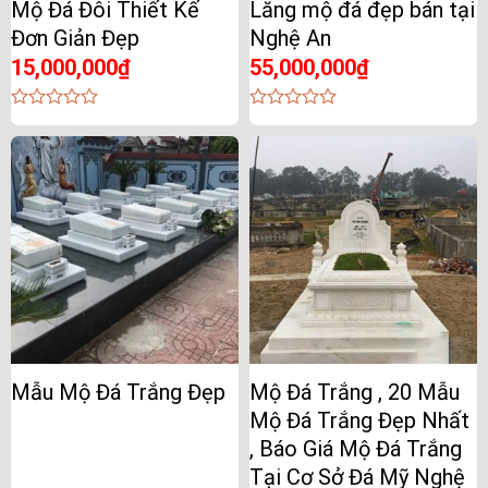
Mộ Đá Đôi Thiết Kế
Lăng mộ đá đẹp bán tại
Đơn Giản Đẹp
Nghệ An
15,000,000
₫
55,000,000
₫
0
0
out
out
of
of
5
5
Mẫu Mộ Đá Trắng Đẹp
Mộ Đá Trắng , 20 Mẫu
Mộ Đá Trắng Đẹp Nhất
, Báo Giá Mộ Đá Trắng
Tại Cơ Sở Đá Mỹ Nghệ