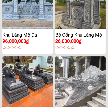
Khu Lăng Mộ Đá
Bộ Cổng Khu Lăng Mộ
96,000,000
₫
26,000,000
₫
0
0
out
out
of
of
5
5