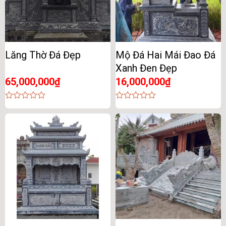
Lăng Thờ Đá Đẹp
Mộ Đá Hai Mái Đao Đá
Xanh Đen Đẹp
65,000,000
₫
16,000,000
₫
0
0
out
out
of
of
5
5