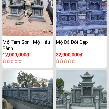
Mộ Tam Sơn , Mộ Hậu
Mộ Đá Đôi Đẹp
Bành
12,000,000
₫
32,000,000
₫
0
0
out
out
of
of
5
5