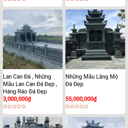
0
0
out
out
of
of
5
5
Lan Can Đá , Những
Những Mẫu Lăng Mộ
Mẫu Lan Can Đá Đẹp ,
Đá Đẹp
Hàng Rào Đá Đẹp
3,000,000
₫
55,000,000
₫
0
0
out
out
of
of
5
5