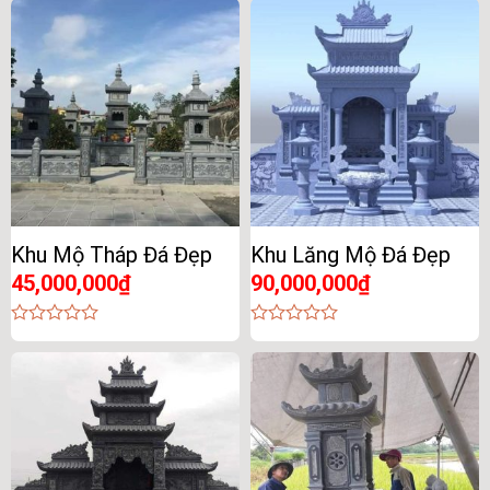
out
out
of
of
5
5
Khu Mộ Tháp Đá Đẹp
Khu Lăng Mộ Đá Đẹp
45,000,000
₫
90,000,000
₫
0
0
out
out
of
of
5
5