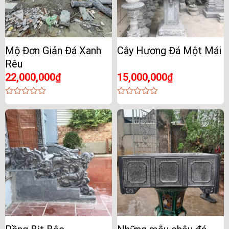
Mộ Đơn Giản Đá Xanh
Cây Hương Đá Một Mái
Rêu
22,000,000
₫
15,000,000
₫
0
0
out
out
of
of
5
5