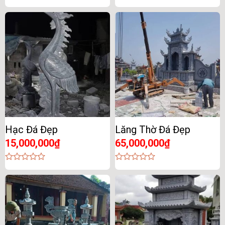
0
0
out
out
of
of
5
5
Hạc Đá Đẹp
Lăng Thờ Đá Đẹp
15,000,000
₫
65,000,000
₫
0
0
out
out
of
of
5
5