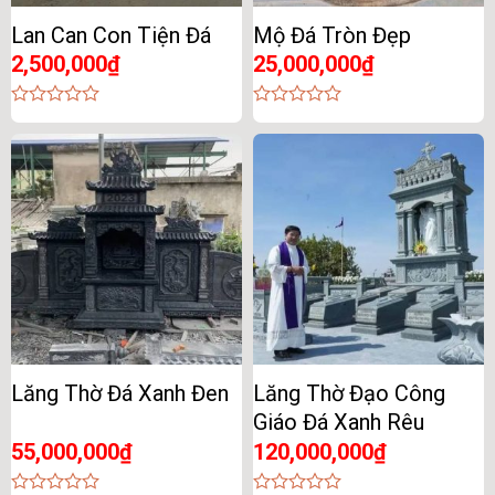
Lan Can Con Tiện Đá
Mộ Đá Tròn Đẹp
2,500,000
₫
25,000,000
₫
0
0
out
out
of
of
5
5
Lăng Thờ Đá Xanh Đen
Lăng Thờ Đạo Công
Giáo Đá Xanh Rêu
55,000,000
₫
120,000,000
₫