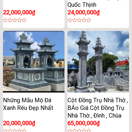
Quốc Thịnh
22,000,000
₫
24,000,000
₫
0
0
out
out
of
of
5
5
Những Mẫu Mộ Đá
Cột Đồng Trụ Nhà Thờ ,
Xanh Rêu Đẹp Nhất
BÁo Giá Cột Đồng Trụ
Nhà Thờ , Đình , Chùa
20,000,000
₫
65,000,000
₫