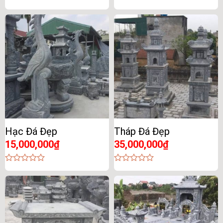
0
0
out
out
of
of
5
5
Hạc Đá Đẹp
Tháp Đá Đẹp
15,000,000
₫
35,000,000
₫
0
0
out
out
of
of
5
5