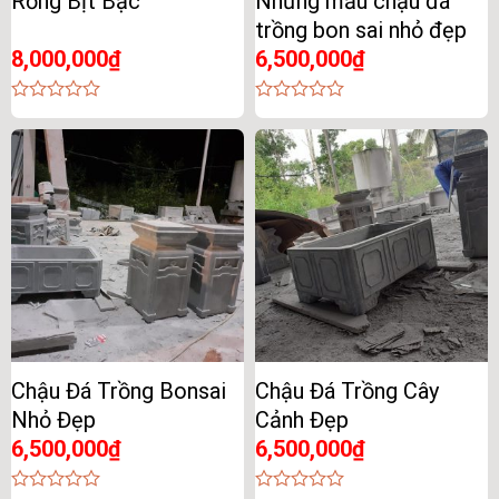
Rồng Bịt Bậc
Những mẫu chậu đá
trồng bon sai nhỏ đẹp
8,000,000
₫
6,500,000
₫
0
0
out
out
of
of
5
5
Chậu Đá Trồng Bonsai
Chậu Đá Trồng Cây
Nhỏ Đẹp
Cảnh Đẹp
6,500,000
₫
6,500,000
₫