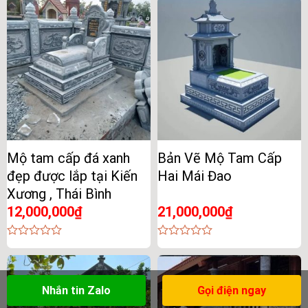
of
of
5
5
Mộ tam cấp đá xanh
Bản Vẽ Mộ Tam Cấp
đẹp được lắp tại Kiến
Hai Mái Đao
Xương , Thái Bình
12,000,000
₫
21,000,000
₫
0
0
out
out
of
of
5
5
Nhắn tin Zalo
Gọi điện ngay