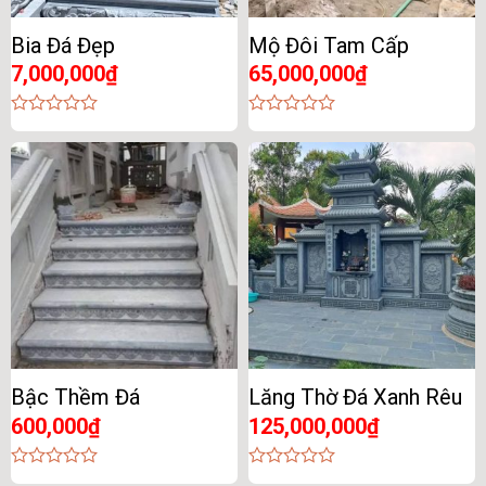
Bia Đá Đẹp
Mộ Đôi Tam Cấp
7,000,000
₫
65,000,000
₫
0
0
out
out
of
of
5
5
Bậc Thềm Đá
Lăng Thờ Đá Xanh Rêu
600,000
₫
125,000,000
₫
0
0