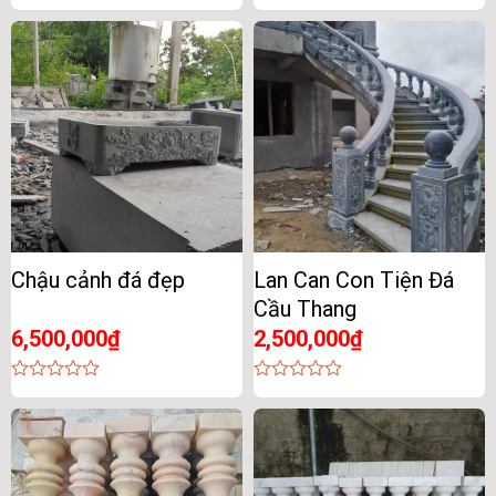
0
0
out
out
of
of
5
5
Chậu cảnh đá đẹp
Lan Can Con Tiện Đá
Cầu Thang
6,500,000
₫
2,500,000
₫
0
0
out
out
of
of
5
5