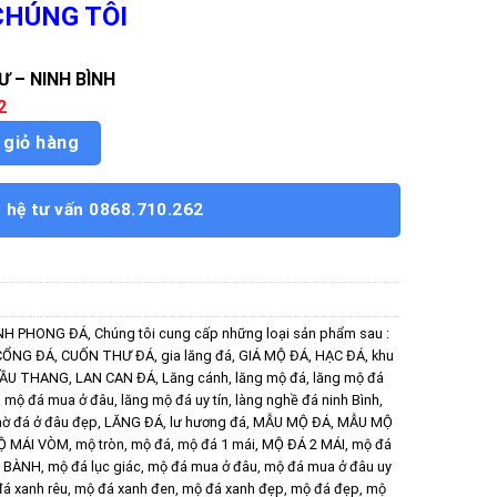
 CHÚNG TÔI
Ư – NINH BÌNH
2
 giỏ hàng
n hệ tư vấn 0868.710.262
NH PHONG ĐÁ
,
Chúng tôi cung cấp những loại sản phẩm sau :
CỔNG ĐÁ
,
CUỐN THƯ ĐÁ
,
gia lăng đá
,
GIÁ MỘ ĐÁ
,
HẠC ĐÁ
,
khu
CẦU THANG
,
LAN CAN ĐÁ
,
Lăng cánh
,
lăng mộ đá
,
lăng mộ đá
g mộ đá mua ở đâu
,
lăng mộ đá uy tín
,
làng nghề đá ninh Bình
,
hờ đá ở đâu đẹp
,
LĂNG ĐÁ
,
lư hương đá
,
MẪU MỘ ĐÁ
,
MẪU MỘ
Ộ MÁI VÒM
,
mộ tròn
,
mộ đá
,
mộ đá 1 mái
,
MỘ ĐÁ 2 MÁI
,
mộ đá
 BÀNH
,
mộ đá lục giác
,
mộ đá mua ở đâu
,
mộ đá mua ở đâu uy
á xanh rêu
,
mộ đá xanh đen
,
mộ đá xanh đẹp
,
mộ đá đẹp
,
mộ