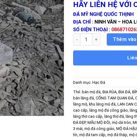
HÃY LIÊN HỆ VỚI
ĐÁ MỸ NGHỆ QUỐC THỊNH
ĐỊA CHỈ :
NINH VÂN – HOA L
SỐ ĐIỆN THOẠI :
086871026
Hạc Đá số lượng
Thêm vào
Liê
Danh mục:
Hạc Đá
Thẻ:
bán mộ đá
,
BIA RÙA
,
BIA ĐÁ
,
BÌ
bán lăng đá
,
CỔNG TAM QUAN ĐÁ
,
lăng mộ
,
khu lăng mộ đá
,
LAN CAN 
cao cấp
,
lăng mộ đá công giáo
,
lăn
lăng thờ cao cấp
,
lăng thờ đá
,
lăng t
ĐÁ ĐẸP
,
MẪU MỘ ĐÔI
,
mộ dá tròn
,
M
3 mái
,
mộ đá công giáo
,
MỘ ĐÁ HẬU
tín
,
mộ đá tam cấp
,
mộ đá tháp
,
mộ đ