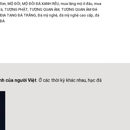
đơn
,
MỘ ĐÔI
,
MỘ ĐÔI ĐÁ XANH RÊU
,
mua lăng mộ ở đâu
,
mua
đá
,
TƯỢNG PHẬT
,
TƯỢNG QUAN ÂM
,
TƯỢNG QUAN ÂM ĐÁ
ĐỊA TẠNG ĐÁ TRẮNG
,
Đá mỹ nghệ
,
đá mỹ nghệ cao cấp
,
đá
 ĐÁ
nh của người Việt
. Ở các thời kỳ khác nhau, hạc đá