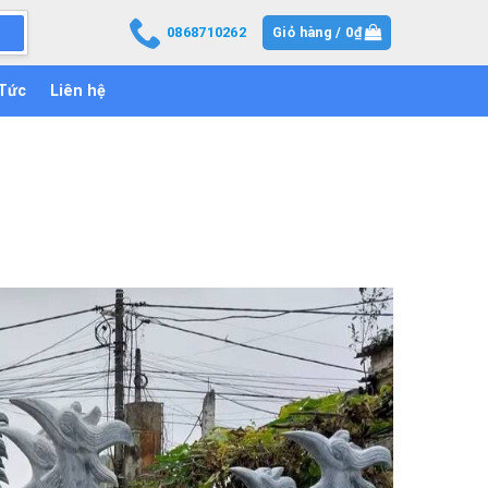
0868710262
Giỏ hàng /
0
₫
 Tức
Liên hệ