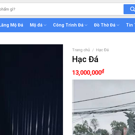
Lăng Mộ Đá
Mộ đá
Công Trình Đá
Đồ Thờ Đá
Tin
Trang chủ
/
Hạc Đá
Hạc Đá
₫
13,000,000