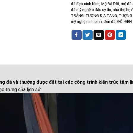
đá đẹp ninh bình
,
Mộ Đá Đôi
,
mộ đá 
đá mỹ nghệ ở đâu uy tín
,
nhà thợ họ 
TRẮNG
,
TƯỢNG ĐỊA TANG
,
TƯỢNG 
mỹ nghệ ninh bình
,
đèn đá
,
ĐÔI ĐÈN
g đá và thường được đặt tại các công trình kiến trúc tâm li
ặc trưng của lịch sử.