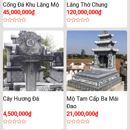
Cổng Đá Khu Lăng Mộ
Lăng Thờ Chung
45,000,000
₫
120,000,000
₫
0
0
out
out
of
of
5
5
Cây Hương Đá
Mộ Tam Cấp Ba Mái
Đao
4,500,000
₫
21,000,000
₫
0
0