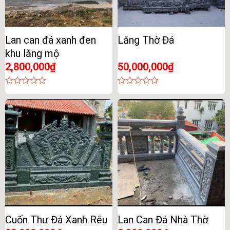
Lan can đá xanh đen
Lăng Thờ Đá
khu lăng mộ
2,800,000
₫
50,000,000
₫
0
0
out
out
of
of
5
5
Cuốn Thư Đá Xanh Rêu
Lan Can Đá Nhà Thờ