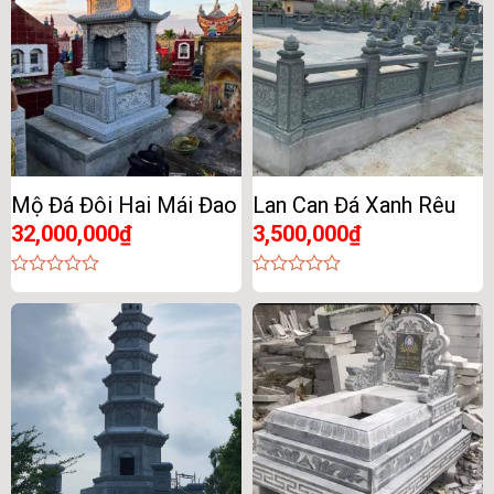
Mộ Đá Đôi Hai Mái Đao
Lan Can Đá Xanh Rêu
32,000,000
₫
3,500,000
₫
0
0
out
out
of
of
5
5