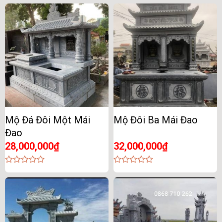
out
out
of
of
5
5
Mộ Đá Đôi Một Mái
Mộ Đôi Ba Mái Đao
Đao
28,000,000
₫
32,000,000
₫
0
0
out
out
of
of
5
5