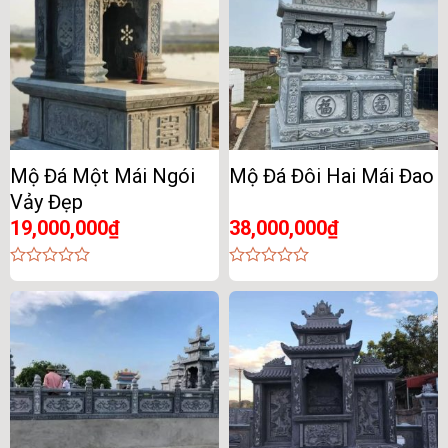
Mộ Đá Một Mái Ngói
Mộ Đá Đôi Hai Mái Đao
Vảy Đẹp
19,000,000
₫
38,000,000
₫
0
0
out
out
of
of
5
5