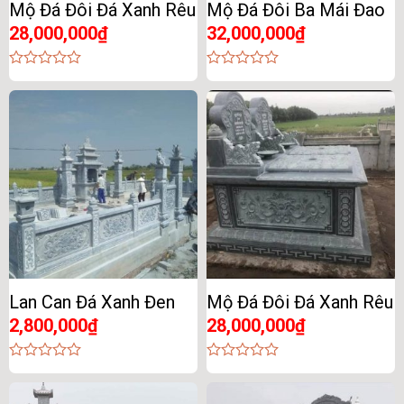
Mộ Đá Đôi Đá Xanh Rêu
Mộ Đá Đôi Ba Mái Đao
28,000,000
₫
32,000,000
₫
0
0
out
out
of
of
5
5
Lan Can Đá Xanh Đen
Mộ Đá Đôi Đá Xanh Rêu
2,800,000
₫
28,000,000
₫
0
0
out
out
of
of