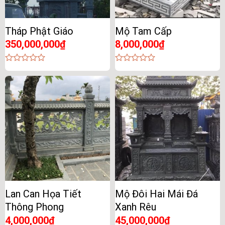
Tháp Phật Giáo
Mộ Tam Cấp
350,000,000
₫
8,000,000
₫
0
0
out
out
of
of
5
5
Lan Can Họa Tiết
Mộ Đôi Hai Mái Đá
Thông Phong
Xanh Rêu
4,000,000
₫
45,000,000
₫