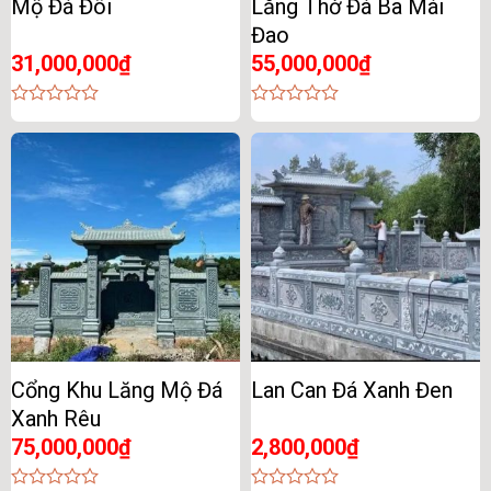
Mộ Đá Đôi
Lăng Thờ Đá Ba Mái
Đao
31,000,000
₫
55,000,000
₫
0
0
out
out
of
of
5
5
Cổng Khu Lăng Mộ Đá
Lan Can Đá Xanh Đen
Xanh Rêu
75,000,000
₫
2,800,000
₫