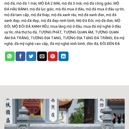
mộ đá
,
mộ đá 1 mái
,
MỘ ĐÁ 2 MÁI
,
mộ đá 3 mái
,
mộ đá công giáo
,
MỘ
ĐÁ HẬU BÀNH
,
mộ đá lục giác
,
mộ đá mua ở đâu
,
mộ đá mua ở đâu uy tín
,
mộ đá tam cấp
,
mộ đá tháp
,
mộ đá xanh rêu
,
mộ đá xanh đen
,
mộ đá
xanh đẹp
,
mộ đá đẹp
,
mộ đá đẹp ninh bình
,
Mộ Đá Đôi
,
mộ đá đơn
,
MỘ
ĐÔI
,
MỘ ĐÔI ĐÁ XANH RÊU
,
mua lăng mộ ở đâu
,
mua đá mỹ nghệ ở đâu
uy tín
,
nhà thợ họ đá
,
TƯỢNG PHẬT
,
TƯỢNG QUAN ÂM
,
TƯỢNG QUAN
ÂM ĐÁ TRẮNG
,
TƯỢNG ĐỊA TANG
,
TƯỢNG ĐỊA TẠNG ĐÁ TRẮNG
,
Đá mỹ
nghệ
,
đá mỹ nghệ cao cấp
,
đá mỹ nghệ ninh bình
,
đèn đá
,
ĐÔI ĐÈN ĐÁ