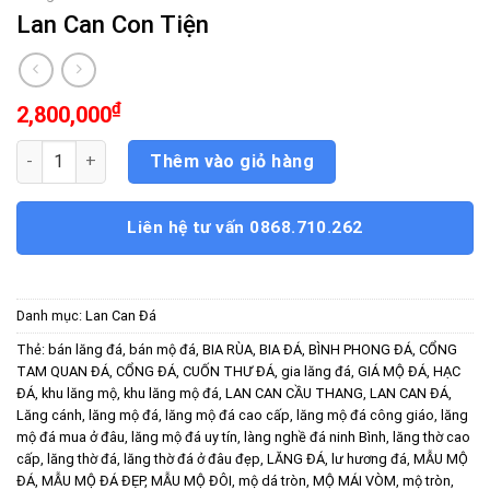
Lan Can Con Tiện
₫
2,800,000
Lan Can Con Tiện số lượng
Thêm vào giỏ hàng
Liên hệ tư vấn 0868.710.262
Danh mục:
Lan Can Đá
Thẻ:
bán lăng đá
,
bán mộ đá
,
BIA RÙA
,
BIA ĐÁ
,
BÌNH PHONG ĐÁ
,
CỔNG
TAM QUAN ĐÁ
,
CỔNG ĐÁ
,
CUỐN THƯ ĐÁ
,
gia lăng đá
,
GIÁ MỘ ĐÁ
,
HẠC
ĐÁ
,
khu lăng mộ
,
khu lăng mộ đá
,
LAN CAN CẦU THANG
,
LAN CAN ĐÁ
,
Lăng cánh
,
lăng mộ đá
,
lăng mộ đá cao cấp
,
lăng mộ đá công giáo
,
lăng
mộ đá mua ở đâu
,
lăng mộ đá uy tín
,
làng nghề đá ninh Bình
,
lăng thờ cao
cấp
,
lăng thờ đá
,
lăng thờ đá ở đâu đẹp
,
LĂNG ĐÁ
,
lư hương đá
,
MẪU MỘ
ĐÁ
,
MẪU MỘ ĐÁ ĐẸP
,
MẪU MỘ ĐÔI
,
mộ dá tròn
,
MỘ MÁI VÒM
,
mộ tròn
,