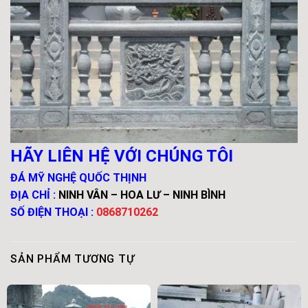
HÃY LIÊN HỆ VỚI CHÚNG TÔI
ĐÁ MỸ NGHỆ QUỐC THỊNH
ĐỊA CHỈ :
NINH VÂN – HOA LƯ – NINH BÌNH
SỐ ĐIỆN THOẠI :
0868710262
SẢN PHẨM TƯƠNG TỰ