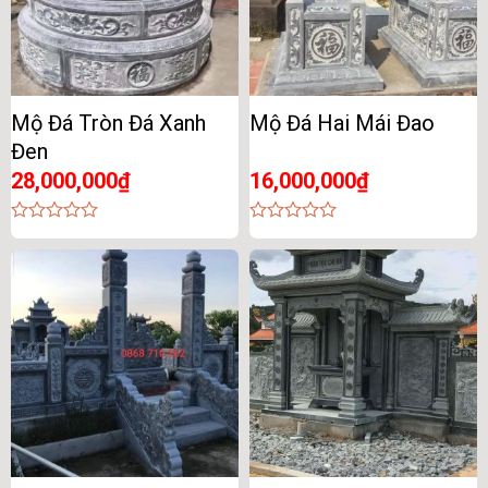
Mộ Đá Tròn Đá Xanh
Mộ Đá Hai Mái Đao
Đen
28,000,000
₫
16,000,000
₫
0
0
out
out
of
of
5
5