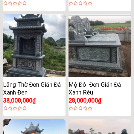
0
0
out
out
of
of
5
5
Lăng Thờ Đơn Giản Đá
Mộ Đôi Đơn Giản Đá
Xanh Đen
Xanh Rêu
38,000,000
₫
28,000,000
₫
0
0
out
out
of
of
5
5