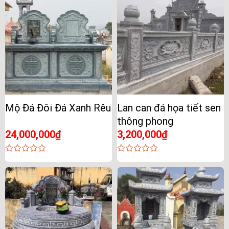
5
5
Mộ Đá Đôi Đá Xanh Rêu
Lan can đá họa tiết sen
thông phong
24,000,000
₫
3,200,000
₫
0
0
out
out
of
of
5
5