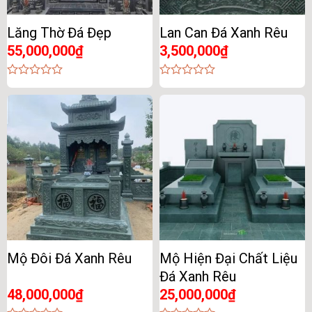
Lăng Thờ Đá Đẹp
Lan Can Đá Xanh Rêu
55,000,000
₫
3,500,000
₫
0
0
out
out
of
of
5
5
Mộ Đôi Đá Xanh Rêu
Mộ Hiện Đại Chất Liệu
Đá Xanh Rêu
48,000,000
₫
25,000,000
₫