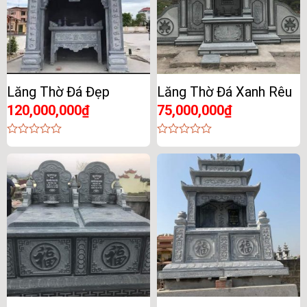
Lăng Thờ Đá Đẹp
Lăng Thờ Đá Xanh Rêu
120,000,000
₫
75,000,000
₫
0
0
out
out
of
of
5
5