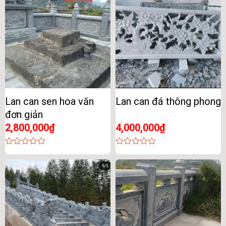
Lan can sen hoa văn
Lan can đá thông phong
đơn giản
2,800,000
₫
4,000,000
₫
0
0
out
out
of
of
5
5