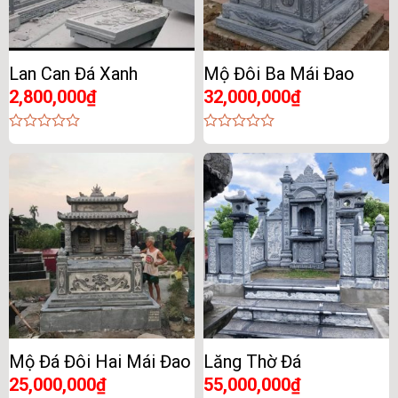
Lan Can Đá Xanh
Mộ Đôi Ba Mái Đao
2,800,000
₫
32,000,000
₫
0
0
out
out
of
of
5
5
Mộ Đá Đôi Hai Mái Đao
Lăng Thờ Đá
25,000,000
₫
55,000,000
₫