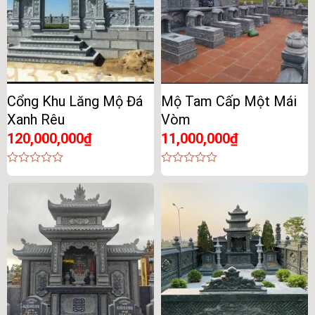
Cổng Khu Lăng Mộ Đá
Mộ Tam Cấp Một Mái
Xanh Rêu
Vòm
120,000,000
₫
11,000,000
₫
0
0
out
out
of
of
5
5