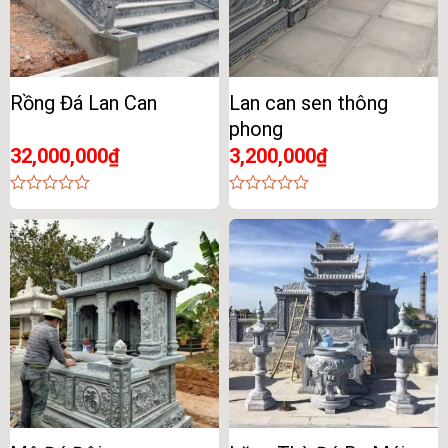
Rồng Đá Lan Can
Lan can sen thông
phong
32,000,000
₫
3,200,000
₫
0
0
out
out
of
of
5
5