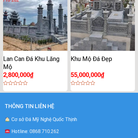
Lan Can Đá Khu Lăng
Khu Mộ Đá Đẹp
Mộ
2,800,000
₫
55,000,000
₫
0
0
out
out
of
of
5
5
THÔNG TIN LIÊN HỆ
Cơ sở Đá Mỹ Nghệ Quốc Thịnh
Hotline:
0868.710.262