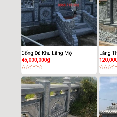
Cổng Đá Khu Lăng Mộ
Lăng T
45,000,000
₫
120,00
0
0
out
out
of
of
5
5