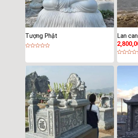
Tượng Phật
Lan can
2,800,0
0
out
0
of
out
5
of
5