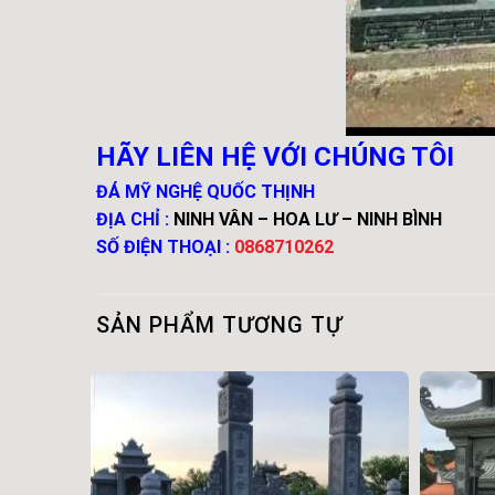
HÃY LIÊN HỆ VỚI CHÚNG TÔI
ĐÁ MỸ NGHỆ QUỐC THỊNH
ĐỊA CHỈ :
NINH VÂN – HOA LƯ – NINH BÌNH
SỐ ĐIỆN THOẠI :
0868710262
SẢN PHẨM TƯƠNG TỰ