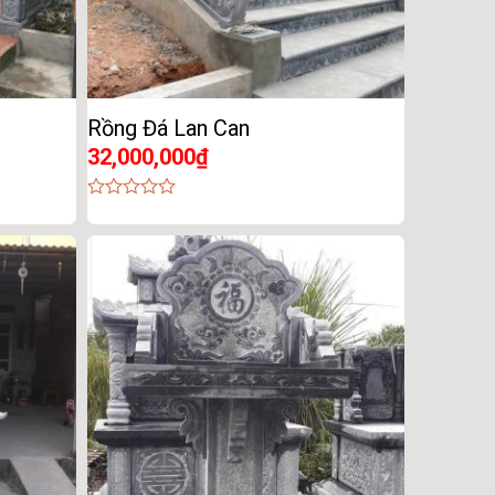
Rồng Đá Lan Can
32,000,000
₫
0
out
of
5