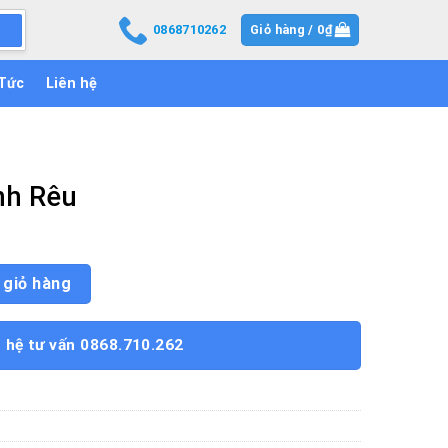
0868710262
Giỏ hàng /
0
₫
 Tức
Liên hệ
nh Rêu
ng
 giỏ hàng
n hệ tư vấn 0868.710.262