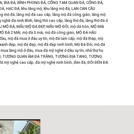
ÙA
,
BIA ĐÁ
,
BÌNH PHONG ĐÁ
,
CỔNG TAM QUAN ĐÁ
,
CỔNG ĐÁ
,
ĐÁ
,
HẠC ĐÁ
,
khu lăng mộ
,
khu lăng mộ đá
,
LAN CAN CẦU
ng mộ đá
,
lăng mộ đá cao cấp
,
lăng mộ đá công giáo
,
lăng mộ
g nghề đá ninh Bình
,
lăng thờ cao cấp
,
lăng thờ đá
,
lăng thờ đá ở
U MỘ ĐÁ
,
MẪU MỘ ĐÁ ĐẸP
,
MẪU MỘ ĐÔI
,
mộ dá tròn
,
MỘ MÁI
Ộ ĐÁ 2 MÁI
,
mộ đá 3 mái
,
mộ đá công giáo
,
MỘ ĐÁ HẬU
 đâu
,
mộ đá mua ở đâu uy tín
,
mộ đá tam cấp
,
mộ đá tháp
,
mộ
xanh đẹp
,
mộ đá đẹp
,
mộ đá đẹp ninh bình
,
Mộ Đá Đôi
,
mộ đá
,
mua lăng mộ ở đâu
,
mua đá mỹ nghệ ở đâu uy tín
,
nhà thợ họ
M
,
TƯỢNG QUAN ÂM ĐÁ TRẮNG
,
TƯỢNG ĐỊA TANG
,
TƯỢNG
đá mỹ nghệ cao cấp
,
đá mỹ nghệ ninh bình
,
đèn đá
,
ĐÔI ĐÈN ĐÁ