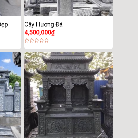
Đẹp
Cây Hương Đá
4,500,000
₫
0
out
of
5