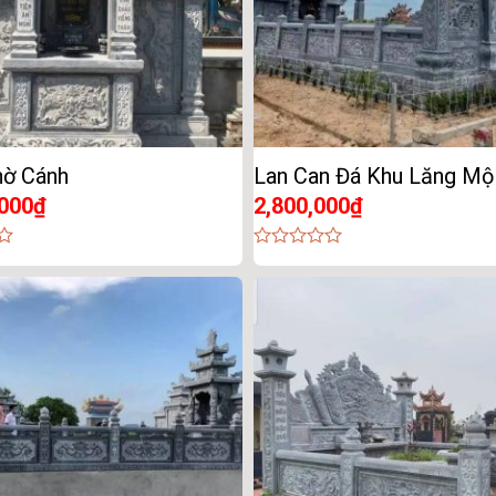
hờ Cánh
Lan Can Đá Khu Lăng Mộ
,000
₫
2,800,000
₫
0
out
of
5