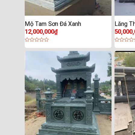
Mộ Tam Sơn Đá Xanh
Lăng T
12,000,000
₫
50,000
0
0
out
out
of
of
5
5