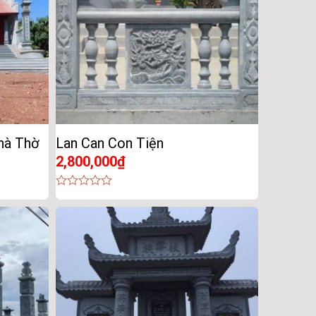
hà Thờ
Lan Can Con Tiện
2,800,000
₫
0
out
of
5