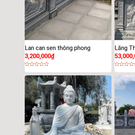
Lan can sen thông phong
Lăng T
3,200,000
₫
53,000
0
0
out
out
of
of
5
5