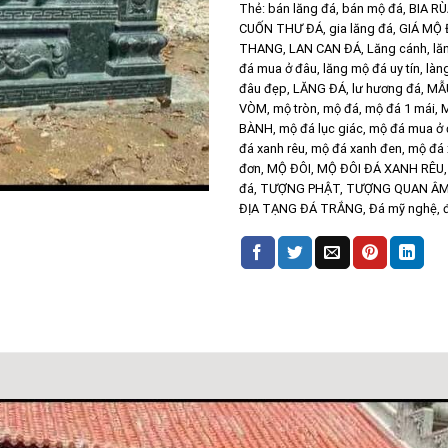
Thẻ:
bán lăng đá
,
bán mộ đá
,
BIA R
CUỐN THƯ ĐÁ
,
gia lăng đá
,
GIÁ MỘ 
THANG
,
LAN CAN ĐÁ
,
Lăng cánh
,
lă
đá mua ở đâu
,
lăng mộ đá uy tín
,
làn
đâu đẹp
,
LĂNG ĐÁ
,
lư hương đá
,
MẪ
VÒM
,
mộ tròn
,
mộ đá
,
mộ đá 1 mái
,
M
BÀNH
,
mộ đá lục giác
,
mộ đá mua ở
đá xanh rêu
,
mộ đá xanh đen
,
mộ đá 
đơn
,
MỘ ĐÔI
,
MỘ ĐÔI ĐÁ XANH RÊU
đá
,
TƯỢNG PHẬT
,
TƯỢNG QUAN Â
ĐỊA TẠNG ĐÁ TRẮNG
,
Đá mỹ nghệ
,