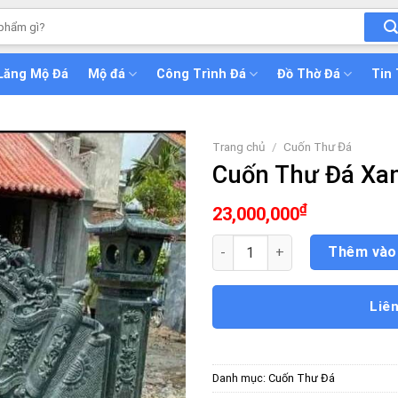
Lăng Mộ Đá
Mộ đá
Công Trình Đá
Đồ Thờ Đá
Tin
Trang chủ
/
Cuốn Thư Đá
Cuốn Thư Đá Xa
₫
23,000,000
Cuốn Thư Đá Xanh Rêu số lượ
Thêm vào
Liê
Danh mục:
Cuốn Thư Đá