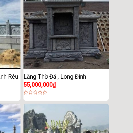
anh Rêu
Lăng Thờ Đá , Long Đình
55,000,000
₫
0
out
of
5