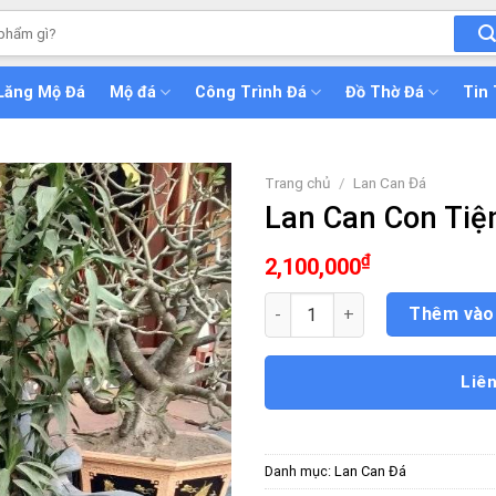
Lăng Mộ Đá
Mộ đá
Công Trình Đá
Đồ Thờ Đá
Tin
Trang chủ
/
Lan Can Đá
Lan Can Con Tiệ
₫
2,100,000
Lan Can Con Tiện số lượng
Thêm vào
Liê
Danh mục:
Lan Can Đá