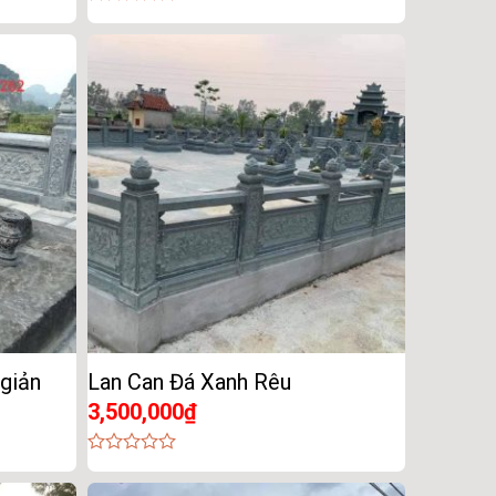
0
out
of
5
 giản
Lan Can Đá Xanh Rêu
3,500,000
₫
0
out