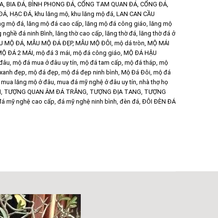
ÙA
,
BIA ĐÁ
,
BÌNH PHONG ĐÁ
,
CỔNG TAM QUAN ĐÁ
,
CỔNG ĐÁ
,
ĐÁ
,
HẠC ĐÁ
,
khu lăng mộ
,
khu lăng mộ đá
,
LAN CAN CẦU
ng mộ đá
,
lăng mộ đá cao cấp
,
lăng mộ đá công giáo
,
lăng mộ
g nghề đá ninh Bình
,
lăng thờ cao cấp
,
lăng thờ đá
,
lăng thờ đá ở
U MỘ ĐÁ
,
MẪU MỘ ĐÁ ĐẸP
,
MẪU MỘ ĐÔI
,
mộ dá tròn
,
MỘ MÁI
Ộ ĐÁ 2 MÁI
,
mộ đá 3 mái
,
mộ đá công giáo
,
MỘ ĐÁ HẬU
 đâu
,
mộ đá mua ở đâu uy tín
,
mộ đá tam cấp
,
mộ đá tháp
,
mộ
xanh đẹp
,
mộ đá đẹp
,
mộ đá đẹp ninh bình
,
Mộ Đá Đôi
,
mộ đá
,
mua lăng mộ ở đâu
,
mua đá mỹ nghệ ở đâu uy tín
,
nhà thợ họ
M
,
TƯỢNG QUAN ÂM ĐÁ TRẮNG
,
TƯỢNG ĐỊA TANG
,
TƯỢNG
đá mỹ nghệ cao cấp
,
đá mỹ nghệ ninh bình
,
đèn đá
,
ĐÔI ĐÈN ĐÁ