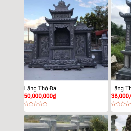
of
of
5
5
Lăng Thờ Đá
Lăng Th
50,000,000
₫
38,000
0
0
out
out
of
of
5
5