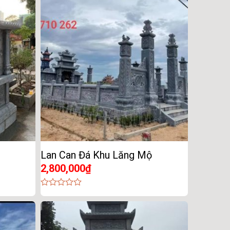
of
5
Lan Can Đá Khu Lăng Mộ
2,800,000
₫
0
out
of
5