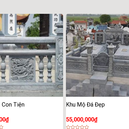
 Con Tiện
Khu Mộ Đá Đẹp
00
₫
55,000,000
₫