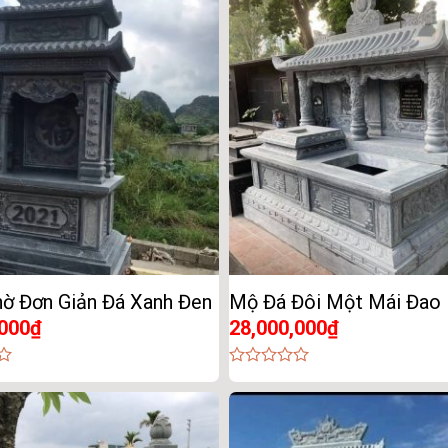
of
5
ờ Đơn Giản Đá Xanh Đen
Mộ Đá Đôi Một Mái Đao
,000
₫
28,000,000
₫
0
out
of
5