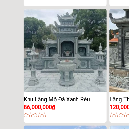
0
0
out
out
of
of
5
5
Khu Lăng Mộ Đá Xanh Rêu
Lăng T
86,000,000
₫
120,00
0
0
out
out