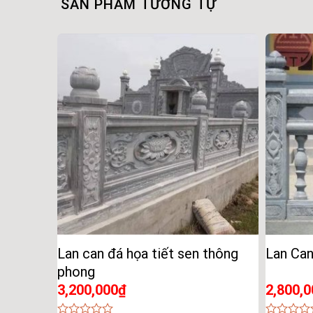
SẢN PHẨM TƯƠNG TỰ
Lan can đá họa tiết sen thông
Lan Can
phong
3,200,000
₫
2,800,0