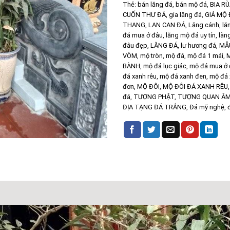
Thẻ:
bán lăng đá
,
bán mộ đá
,
BIA R
CUỐN THƯ ĐÁ
,
gia lăng đá
,
GIÁ MỘ 
THANG
,
LAN CAN ĐÁ
,
Lăng cánh
,
lă
đá mua ở đâu
,
lăng mộ đá uy tín
,
làn
đâu đẹp
,
LĂNG ĐÁ
,
lư hương đá
,
MẪ
VÒM
,
mộ tròn
,
mộ đá
,
mộ đá 1 mái
,
M
BÀNH
,
mộ đá lục giác
,
mộ đá mua ở
đá xanh rêu
,
mộ đá xanh đen
,
mộ đá 
đơn
,
MỘ ĐÔI
,
MỘ ĐÔI ĐÁ XANH RÊU
đá
,
TƯỢNG PHẬT
,
TƯỢNG QUAN Â
ĐỊA TẠNG ĐÁ TRẮNG
,
Đá mỹ nghệ
,