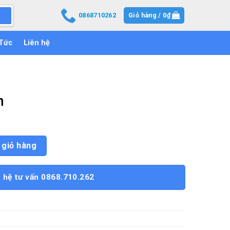
0868710262
Giỏ hàng /
0
₫
 Tức
Liên hệ
n
 giỏ hàng
n hệ tư vấn 0868.710.262