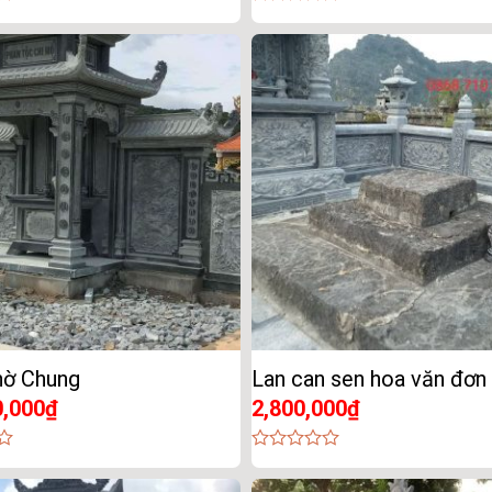
0
out
of
5
hờ Chung
Lan can sen hoa văn đơn
0,000
₫
2,800,000
₫
0
out