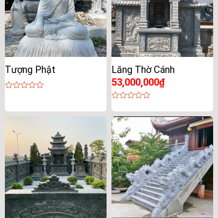
Tượng Phật
Lăng Thờ Cánh
53,000,000
₫
0
out
0
of
out
5
of
5