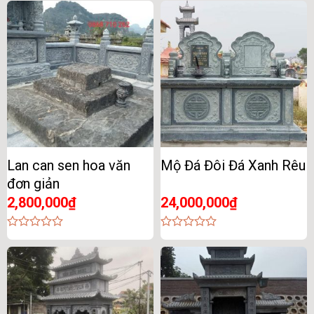
out
out
of
of
5
5
Lan can sen hoa văn
Mộ Đá Đôi Đá Xanh Rêu
đơn giản
2,800,000
₫
24,000,000
₫
0
0
out
out
of
of
5
5