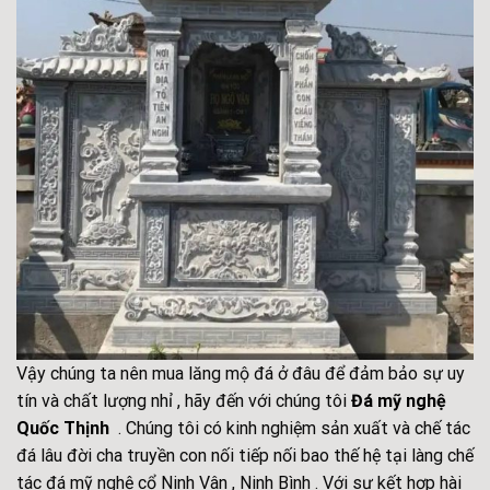
Vậy chúng ta nên mua lăng mộ đá ở đâu để đảm bảo sự uy
tín và chất lượng nhỉ , hãy đến với chúng tôi
Đá mỹ nghệ
Quốc Thịnh
. Chúng tôi có kinh nghiệm sản xuất và chế tác
đá lâu đời cha truyền con nối tiếp nối bao thế hệ tại làng chế
tác đá mỹ nghệ cổ Ninh Vân , Ninh Bình . Với sự kết hợp hài