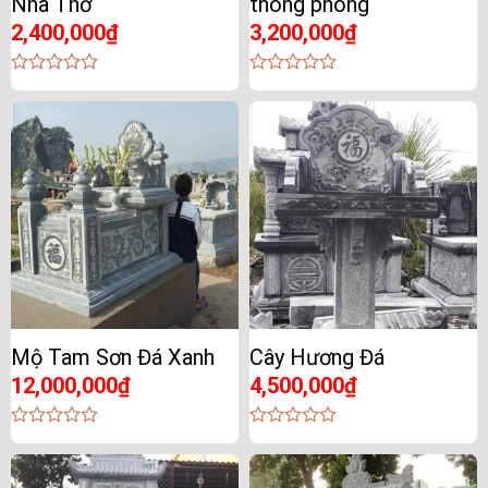
Nhà Thờ
thông phong
2,400,000
₫
3,200,000
₫
0
0
out
out
of
of
5
5
Mộ Tam Sơn Đá Xanh
Cây Hương Đá
12,000,000
₫
4,500,000
₫
0
0
out
out
of
of