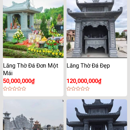
of
of
5
5
Lăng Thờ Đá Đơn Một
Lăng Thờ Đá Đẹp
Mái
50,000,000
₫
120,000,000
₫
0
0
out
out
of
of
5
5