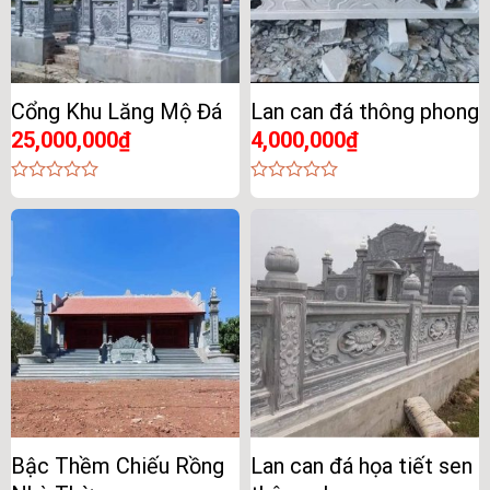
Cổng Khu Lăng Mộ Đá
Lan can đá thông phong
25,000,000
₫
4,000,000
₫
0
0
out
out
of
of
5
5
Bậc Thềm Chiếu Rồng
Lan can đá họa tiết sen