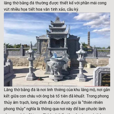
lăng thờ bằng đá thường được thiết kế với phần mái cong
vút nhiều họa tiết hoa văn tinh xảo, cầu kỳ.
Lăng thờ bằng đá là nơi linh thiêng của khu lăng mộ, nơi gắn
kết giữa con cháu với ông bà tổ tiên đã khuất. Trong phong
thủy âm trạch, long đình đá còn được gọi là “thiên nhiên
phong thủy” nghĩa là thông qua nơi này để ban phước lành