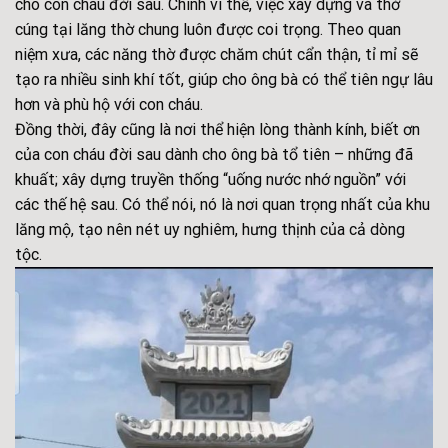
cho con cháu đời sau. Chính vì thế, việc xây dựng và thờ
cúng tại lăng thờ chung luôn được coi trọng. Theo quan
niệm xưa, các năng thờ được chăm chút cẩn thận, tỉ mỉ sẽ
tạo ra nhiều sinh khí tốt, giúp cho ông bà có thể tiên ngự lâu
hơn và phù hộ với con cháu.
Đồng thời, đây cũng là nơi thể hiện lòng thành kính, biết ơn
của con cháu đời sau dành cho ông bà tổ tiên – những đã
khuất; xây dựng truyền thống “uống nước nhớ nguồn” với
các thế hệ sau. Có thể nói, nó là nơi quan trọng nhất của khu
lăng mộ, tạo nên nét uy nghiêm, hưng thịnh của cả dòng
tộc.