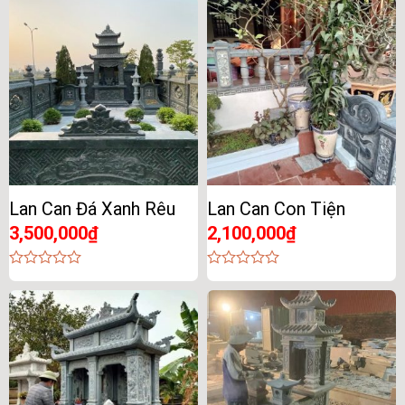
of
of
5
5
Lan Can Đá Xanh Rêu
Lan Can Con Tiện
3,500,000
₫
2,100,000
₫
0
0
out
out
of
of
5
5