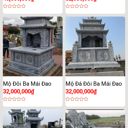
0
0
out
out
of
of
5
5
Mộ Đôi Ba Mái Đao
Mộ Đá Đôi Ba Mái Đao
32,000,000
₫
32,000,000
₫
0
0
out
out
of
of
5
5