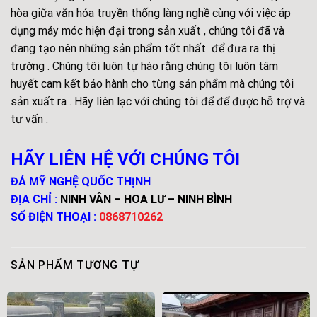
hòa giữa văn hóa truyền thống làng nghề cùng với việc áp
dụng máy móc hiện đại trong sản xuất , chúng tôi đã và
đang tạo nên những sản phẩm tốt nhất để đưa ra thị
trường . Chúng tôi luôn tự hào rằng chúng tôi luôn tâm
huyết cam kết bảo hành cho từng sản phẩm mà chúng tôi
sản xuất ra . Hãy liên lạc với chúng tôi để để được hỗ trợ và
tư vấn .
HÃY LIÊN HỆ VỚI CHÚNG TÔI
ĐÁ MỸ NGHỆ QUỐC THỊNH
ĐỊA CHỈ :
NINH VÂN – HOA LƯ – NINH BÌNH
SỐ ĐIỆN THOẠI :
0868710262
SẢN PHẨM TƯƠNG TỰ