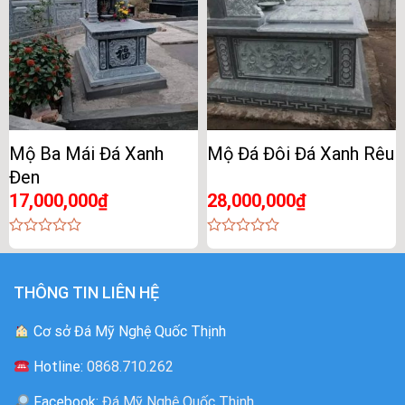
Mộ Ba Mái Đá Xanh
Mộ Đá Đôi Đá Xanh Rêu
Đen
17,000,000
₫
28,000,000
₫
0
0
out
out
of
of
5
5
THÔNG TIN LIÊN HỆ
Cơ sở Đá Mỹ Nghệ Quốc Thịnh
Hotline:
0868.710.262
Facebook:
Đá Mỹ Nghệ Quốc Thịnh