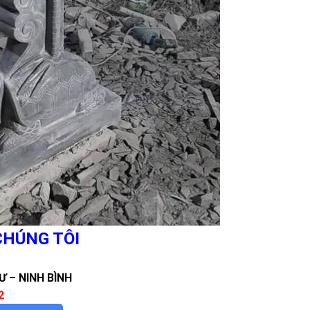
 CHÚNG TÔI
Ư – NINH BÌNH
2