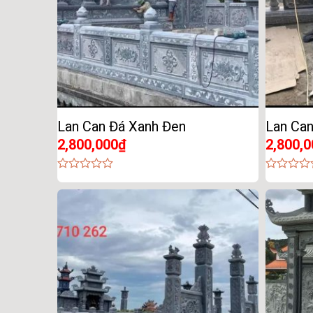
Lan Can Đá Xanh Đen
Lan Can
2,800,000
₫
2,800,0
0
0
out
out
of
of
5
5