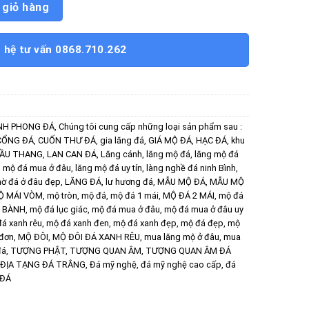
 giỏ hàng
n hệ tư vấn 0868.710.262
NH PHONG ĐÁ
,
Chúng tôi cung cấp những loại sản phẩm sau :
CỔNG ĐÁ
,
CUỐN THƯ ĐÁ
,
gia lăng đá
,
GIÁ MỘ ĐÁ
,
HẠC ĐÁ
,
khu
CẦU THANG
,
LAN CAN ĐÁ
,
Lăng cánh
,
lăng mộ đá
,
lăng mộ đá
g mộ đá mua ở đâu
,
lăng mộ đá uy tín
,
làng nghề đá ninh Bình
,
hờ đá ở đâu đẹp
,
LĂNG ĐÁ
,
lư hương đá
,
MẪU MỘ ĐÁ
,
MẪU MỘ
Ộ MÁI VÒM
,
mộ tròn
,
mộ đá
,
mộ đá 1 mái
,
MỘ ĐÁ 2 MÁI
,
mộ đá
 BÀNH
,
mộ đá lục giác
,
mộ đá mua ở đâu
,
mộ đá mua ở đâu uy
á xanh rêu
,
mộ đá xanh đen
,
mộ đá xanh đẹp
,
mộ đá đẹp
,
mộ
đơn
,
MỘ ĐÔI
,
MỘ ĐÔI ĐÁ XANH RÊU
,
mua lăng mộ ở đâu
,
mua
đá
,
TƯỢNG PHẬT
,
TƯỢNG QUAN ÂM
,
TƯỢNG QUAN ÂM ĐÁ
ĐỊA TẠNG ĐÁ TRẮNG
,
Đá mỹ nghệ
,
đá mỹ nghệ cao cấp
,
đá
 ĐÁ