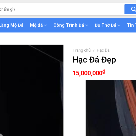
Lăng Mộ Đá
Mộ đá
Công Trình Đá
Đồ Thờ Đá
Tin
Trang chủ
/
Hạc Đá
Hạc Đá Đẹp
₫
15,000,000