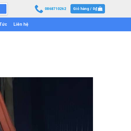
0868710262
Giỏ hàng /
0
₫
 Tức
Liên hệ