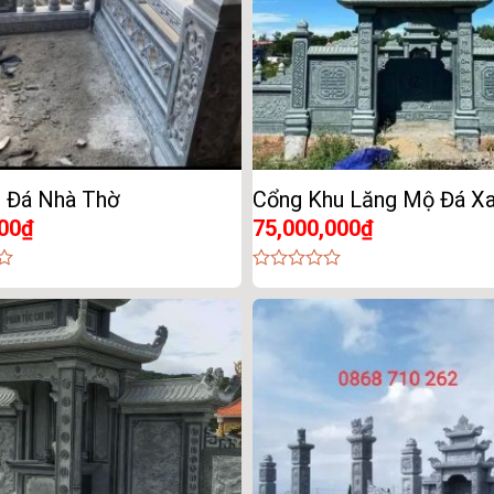
 Đá Nhà Thờ
Cổng Khu Lăng Mộ Đá X
00
₫
75,000,000
₫
0
out
of
5