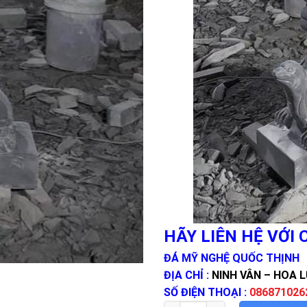
HÃY LIÊN HỆ VỚI
ĐÁ MỸ NGHỆ QUỐC THỊNH
ĐỊA CHỈ :
NINH VÂN – HOA L
SỐ ĐIỆN THOẠI :
086871026