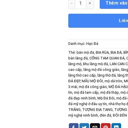
Hạc Đá Đẹp số lượng
Thêm vào
Liê
Danh mục:
Hạc Đá
Thẻ:
bán mộ đá
,
BIA RÙA
,
BIA ĐÁ
,
BÌ
bán lăng đá
,
CỔNG TAM QUAN ĐÁ
,
lăng mộ
,
khu lăng mộ đá
,
LAN CAN 
cao cấp
,
lăng mộ đá công giáo
,
lăn
lăng thờ cao cấp
,
lăng thờ đá
,
lăng t
ĐÁ ĐẸP
,
MẪU MỘ ĐÔI
,
mộ dá tròn
,
M
3 mái
,
mộ đá công giáo
,
MỘ ĐÁ HẬU
tín
,
mộ đá tam cấp
,
mộ đá tháp
,
mộ đ
đá đẹp ninh bình
,
Mộ Đá Đôi
,
mộ đá 
đá mỹ nghệ ở đâu uy tín
,
nhà thợ họ 
TRẮNG
,
TƯỢNG ĐỊA TANG
,
TƯỢNG 
mỹ nghệ ninh bình
,
đèn đá
,
ĐÔI ĐÈN