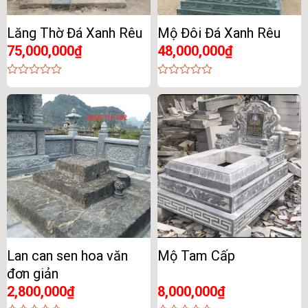
Lăng Thờ Đá Xanh Rêu
Mộ Đôi Đá Xanh Rêu
75,000,000
₫
48,000,000
₫
0
0
out
out
of
of
5
5
Lan can sen hoa văn
Mộ Tam Cấp
đơn giản
2,800,000
₫
8,000,000
₫