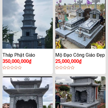
of
of
5
5
Tháp Phật Giáo
Mộ Đạo Công Giáo Đẹp
350,000,000
₫
25,000,000
₫
0
0
out
out
of
of
5
5