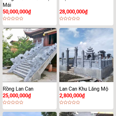
Mái
50,000,000
₫
28,000,000
₫
0
0
out
out
of
of
5
5
Rồng Lan Can
Lan Can Khu Lăng Mộ
25,000,000
₫
2,800,000
₫
0
0
out
out