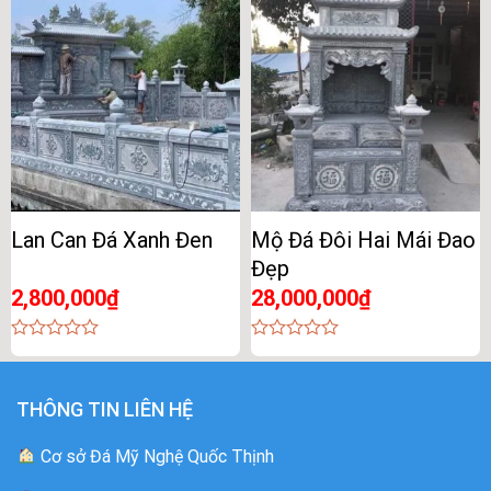
of
of
5
5
Lan Can Đá Xanh Đen
Mộ Đá Đôi Hai Mái Đao
Đẹp
2,800,000
₫
28,000,000
₫
0
0
out
out
of
of
5
5
THÔNG TIN LIÊN HỆ
Cơ sở Đá Mỹ Nghệ Quốc Thịnh