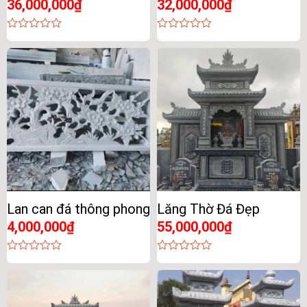
36,000,000
₫
32,000,000
₫
0
0
out
out
of
of
5
5
Lan can đá thông phong
Lăng Thờ Đá Đẹp
4,000,000
₫
55,000,000
₫
0
0
out
out
of
of
5
5