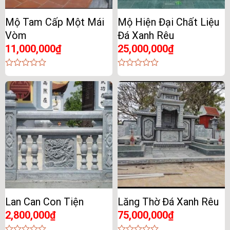
Mộ Tam Cấp Một Mái
Mộ Hiện Đại Chất Liệu
Vòm
Đá Xanh Rêu
11,000,000
₫
25,000,000
₫
0
0
out
out
of
of
5
5
Lan Can Con Tiện
Lăng Thờ Đá Xanh Rêu
2,800,000
₫
75,000,000
₫