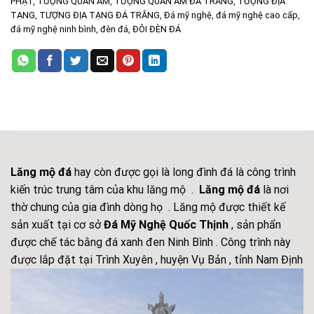
PHẬT
,
TƯỢNG QUAN ÂM
,
TƯỢNG QUAN ÂM ĐÁ TRẮNG
,
TƯỢNG ĐỊA
TANG
,
TƯỢNG ĐỊA TẠNG ĐÁ TRẮNG
,
Đá mỹ nghệ
,
đá mỹ nghệ cao cấp
,
đá mỹ nghệ ninh bình
,
đèn đá
,
ĐÔI ĐÈN ĐÁ
Lăng mộ đá
hay còn được gọi là long đình đá là công trình
kiến trúc trung tâm của khu lăng mộ .
Lăng mộ đá
là nơi
thờ chung của gia đình dòng họ . Lăng mộ được thiết kế
sản xuất tại cơ sở
Đá Mỹ Nghệ Quốc Thịnh
, sản phẩn
được chế tác bằng đá xanh đen Ninh Bình . Công trình này
được lắp đặt tại Trình Xuyên , huyện Vụ Bản , tỉnh Nam Định