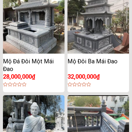
5
5
Mộ Đá Đôi Một Mái
Mộ Đôi Ba Mái Đao
Đao
28,000,000
₫
32,000,000
₫
0
0
out
out
of
of
5
5