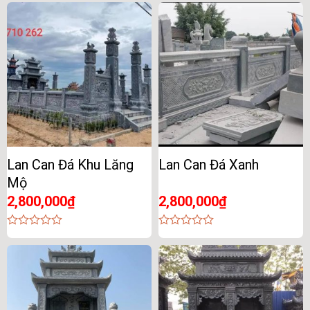
out
out
of
of
5
5
Lan Can Đá Khu Lăng
Lan Can Đá Xanh
Mộ
2,800,000
₫
2,800,000
₫
0
0
out
out
of
of
5
5