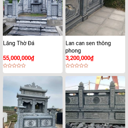
Lăng Thờ Đá
Lan can sen thông
phong
55,000,000
₫
3,200,000
₫
0
0
out
out
of
of
5
5