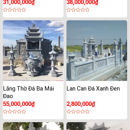
31,000,000
₫
38,000,000
₫
0
0
out
out
of
of
5
5
Lăng Thờ Đá Ba Mái
Lan Can Đá Xanh Đen
Đao
55,000,000
₫
2,800,000
₫
0
0
out
out
of
of