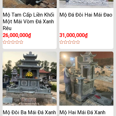
Mộ Tam Cấp Liền Khối
Mộ Đá Đôi Hai Mái Đao
Một Mái Vòm Đá Xanh
Rêu
26,000,000
₫
31,000,000
₫
0
0
out
out
of
of
5
5
Mộ Đôi Ba Mái Đá Xanh
Mộ Hai Mái Đá Xanh