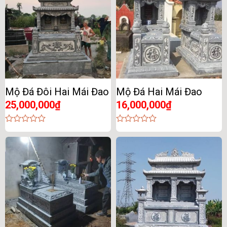
Mộ Đá Đôi Hai Mái Đao
Mộ Đá Hai Mái Đao
25,000,000
₫
16,000,000
₫
0
0
out
out
of
of
5
5