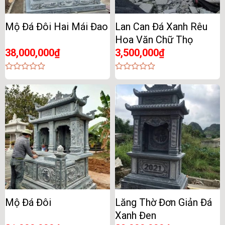
Mộ Đá Đôi Hai Mái Đao
Lan Can Đá Xanh Rêu
Hoa Văn Chữ Thọ
38,000,000
₫
3,500,000
₫
0
0
out
out
of
of
5
5
Mộ Đá Đôi
Lăng Thờ Đơn Giản Đá
Xanh Đen