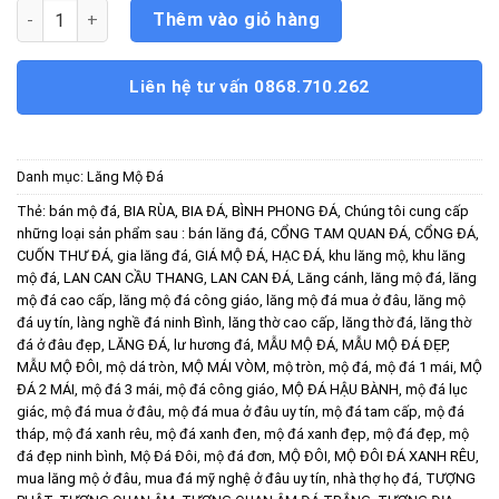
Lăng Mộ Đá số lượng
Thêm vào giỏ hàng
Liên hệ tư vấn 0868.710.262
Danh mục:
Lăng Mộ Đá
Thẻ:
bán mộ đá
,
BIA RÙA
,
BIA ĐÁ
,
BÌNH PHONG ĐÁ
,
Chúng tôi cung cấp
những loại sản phẩm sau : bán lăng đá
,
CỔNG TAM QUAN ĐÁ
,
CỔNG ĐÁ
,
CUỐN THƯ ĐÁ
,
gia lăng đá
,
GIÁ MỘ ĐÁ
,
HẠC ĐÁ
,
khu lăng mộ
,
khu lăng
mộ đá
,
LAN CAN CẦU THANG
,
LAN CAN ĐÁ
,
Lăng cánh
,
lăng mộ đá
,
lăng
mộ đá cao cấp
,
lăng mộ đá công giáo
,
lăng mộ đá mua ở đâu
,
lăng mộ
đá uy tín
,
làng nghề đá ninh Bình
,
lăng thờ cao cấp
,
lăng thờ đá
,
lăng thờ
đá ở đâu đẹp
,
LĂNG ĐÁ
,
lư hương đá
,
MẪU MỘ ĐÁ
,
MẪU MỘ ĐÁ ĐẸP
,
MẪU MỘ ĐÔI
,
mộ dá tròn
,
MỘ MÁI VÒM
,
mộ tròn
,
mộ đá
,
mộ đá 1 mái
,
MỘ
ĐÁ 2 MÁI
,
mộ đá 3 mái
,
mộ đá công giáo
,
MỘ ĐÁ HẬU BÀNH
,
mộ đá lục
giác
,
mộ đá mua ở đâu
,
mộ đá mua ở đâu uy tín
,
mộ đá tam cấp
,
mộ đá
tháp
,
mộ đá xanh rêu
,
mộ đá xanh đen
,
mộ đá xanh đẹp
,
mộ đá đẹp
,
mộ
đá đẹp ninh bình
,
Mộ Đá Đôi
,
mộ đá đơn
,
MỘ ĐÔI
,
MỘ ĐÔI ĐÁ XANH RÊU
,
mua lăng mộ ở đâu
,
mua đá mỹ nghệ ở đâu uy tín
,
nhà thợ họ đá
,
TƯỢNG