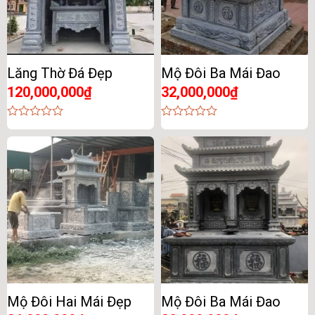
Lăng Thờ Đá Đẹp
Mộ Đôi Ba Mái Đao
120,000,000
₫
32,000,000
₫
0
0
out
out
of
of
5
5
Mộ Đôi Hai Mái Đẹp
Mộ Đôi Ba Mái Đao