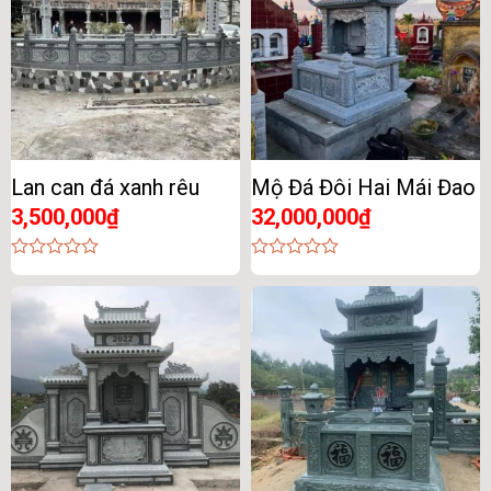
Lan can đá xanh rêu
Mộ Đá Đôi Hai Mái Đao
3,500,000
₫
32,000,000
₫
0
0
out
out
of
of
5
5