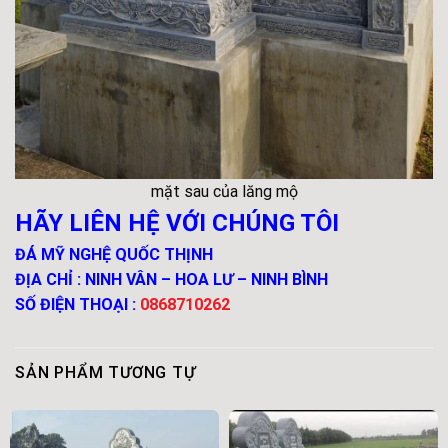
mặt sau của lăng mộ
HÃY LIÊN HỆ VỚI CHÚNG TÔI
ĐÁ MỸ NGHỆ QUỐC THỊNH
ĐỊA CHỈ : NINH VÂN – HOA LƯ – NINH BÌNH
SỐ ĐIỆN THOẠI :
0868710262
SẢN PHẨM TƯƠNG TỰ