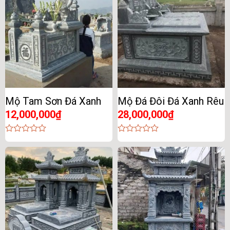
Mộ Tam Sơn Đá Xanh
Mộ Đá Đôi Đá Xanh Rêu
12,000,000
₫
28,000,000
₫
0
0
out
out
of
of
5
5