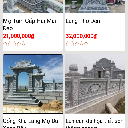
Mộ Tam Cấp Hai Mái
Lăng Thờ Đơn
Đao
21,000,000
₫
32,000,000
₫
0
0
out
out
of
of
5
5
Cổng Khu Lăng Mộ Đá
Lan can đá họa tiết sen