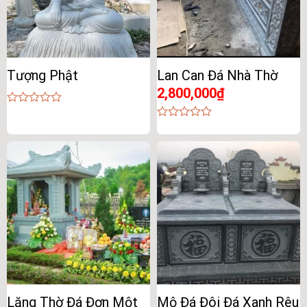
Tượng Phật
Lan Can Đá Nhà Thờ
2,800,000
₫
0
out
0
of
out
5
of
5
Lăng Thờ Đá Đơn Một
Mộ Đá Đôi Đá Xanh Rêu