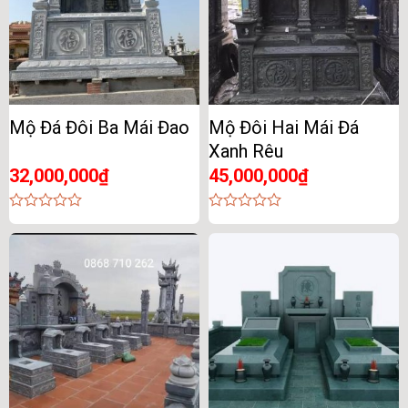
Mộ Đá Đôi Ba Mái Đao
Mộ Đôi Hai Mái Đá
Xanh Rêu
32,000,000
₫
45,000,000
₫
0
0
out
out
of
of
5
5