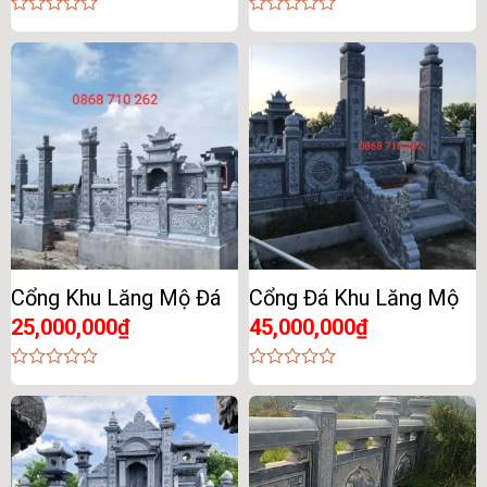
0
0
out
out
of
of
5
5
Cổng Khu Lăng Mộ Đá
Cổng Đá Khu Lăng Mộ
25,000,000
₫
45,000,000
₫
0
0
out
out
of
of
5
5