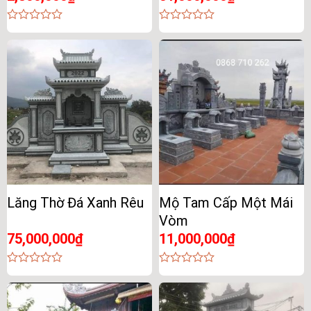
0
0
out
out
of
of
5
5
Lăng Thờ Đá Xanh Rêu
Mộ Tam Cấp Một Mái
Vòm
75,000,000
₫
11,000,000
₫
0
0
out
out
of
of
5
5