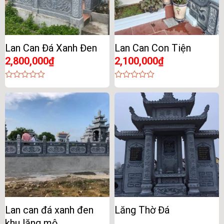
Lan Can Đá Xanh Đen
Lan Can Con Tiện
2,800,000
₫
2,100,000
₫
0
0
out
out
of
of
5
5
Lan can đá xanh đen
Lăng Thờ Đá
khu lăng mộ