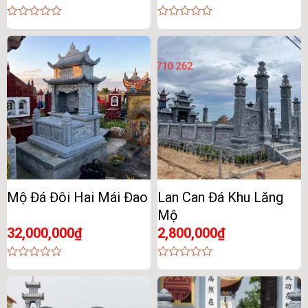
0
0
out
out
of
of
5
5
Mộ Đá Đôi Hai Mái Đao
Lan Can Đá Khu Lăng
Mộ
32,000,000
₫
2,800,000
₫
0
0
out
out
of
of
5
5