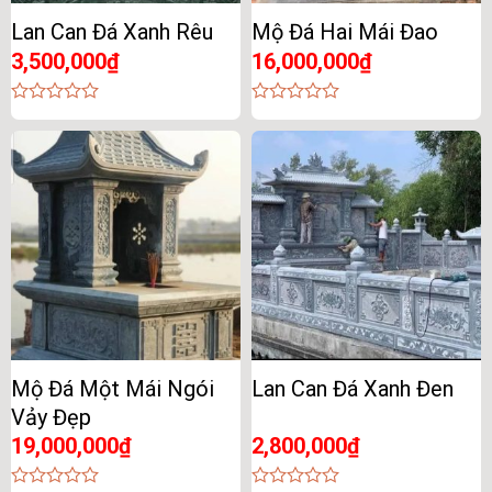
Lan Can Đá Xanh Rêu
Mộ Đá Hai Mái Đao
3,500,000
₫
16,000,000
₫
0
0
out
out
of
of
5
5
Mộ Đá Một Mái Ngói
Lan Can Đá Xanh Đen
Vảy Đẹp
19,000,000
₫
2,800,000
₫