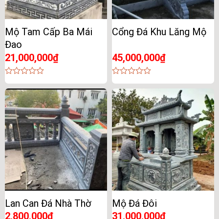
Mộ Tam Cấp Ba Mái
Cổng Đá Khu Lăng Mộ
Đao
21,000,000
₫
45,000,000
₫
0
0
out
out
of
of
5
5
Lan Can Đá Nhà Thờ
Mộ Đá Đôi
2,800,000
₫
31,000,000
₫