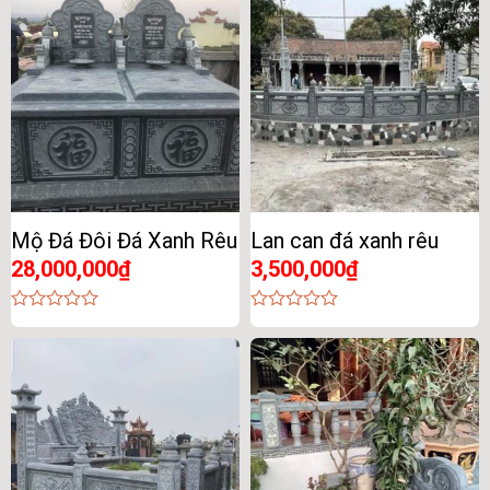
of
of
5
5
Mộ Đá Đôi Đá Xanh Rêu
Lan can đá xanh rêu
28,000,000
₫
3,500,000
₫
0
0
out
out
of
of
5
5