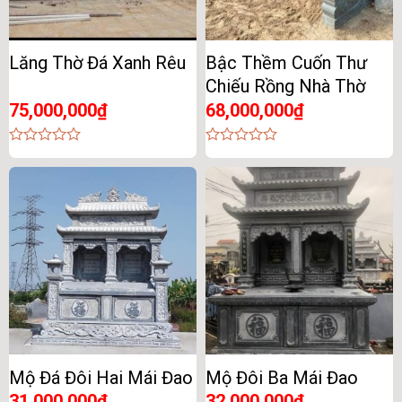
Lăng Thờ Đá Xanh Rêu
Bậc Thềm Cuốn Thư
Chiếu Rồng Nhà Thờ
75,000,000
₫
68,000,000
₫
0
0
out
out
of
of
5
5
Mộ Đá Đôi Hai Mái Đao
Mộ Đôi Ba Mái Đao
31,000,000
₫
32,000,000
₫