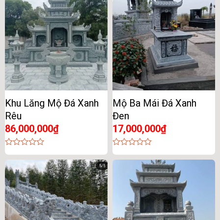
5
Khu Lăng Mộ Đá Xanh
Mộ Ba Mái Đá Xanh
Rêu
Đen
86,000,000
₫
17,000,000
₫
0
0
out
out
of
of
5
5