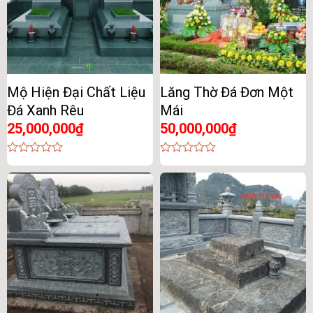
Mộ Hiện Đại Chất Liệu
Lăng Thờ Đá Đơn Một
Đá Xanh Rêu
Mái
25,000,000
₫
50,000,000
₫
0
0
out
out
of
of
5
5