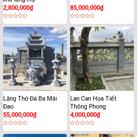
2,800,000
₫
85,000,000
₫
0
0
out
out
of
of
5
5
Lăng Thờ Đá Ba Mái
Lan Can Họa Tiết
Đao
Thông Phong
55,000,000
₫
4,000,000
₫
0
0
out
out