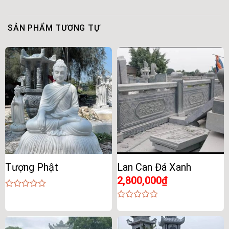
SẢN PHẨM TƯƠNG TỰ
Tượng Phật
Lan Can Đá Xanh
2,800,000
₫
0
out
0
of
out
5
of