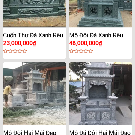
Cuốn Thư Đá Xanh Rêu
Mộ Đôi Đá Xanh Rêu
23,000,000
₫
48,000,000
₫
0
0
out
out
of
of
5
5
Mộ Đôi Hai Mái Đẹp
Mộ Đá Đôi Hai Mái Đao