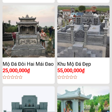
0
0
out
out
of
of
5
5
Mộ Đá Đôi Hai Mái Đao
Khu Mộ Đá Đẹp
25,000,000
₫
55,000,000
₫
0
0
out
out
of
of
5
5