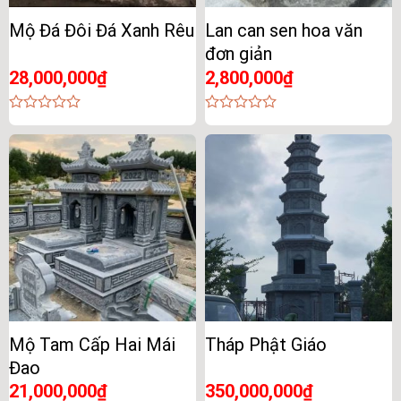
Mộ Đá Đôi Đá Xanh Rêu
Lan can sen hoa văn
đơn giản
28,000,000
₫
2,800,000
₫
0
0
out
out
of
of
5
5
Mộ Tam Cấp Hai Mái
Tháp Phật Giáo
Đao
21,000,000
₫
350,000,000
₫