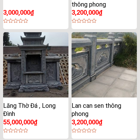
thông phong
3,000,000
₫
3,200,000
₫
0
0
out
out
of
of
5
5
Lăng Thờ Đá , Long
Lan can sen thông
Đình
phong
55,000,000
₫
3,200,000
₫
0
0