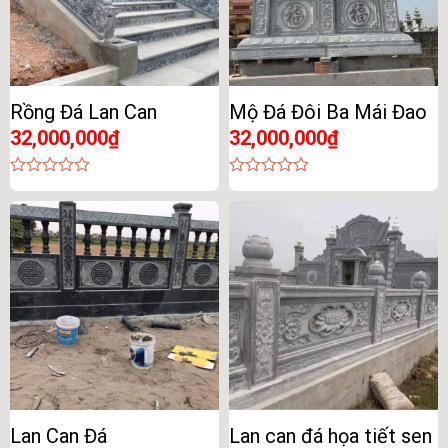
Rồng Đá Lan Can
Mộ Đá Đôi Ba Mái Đao
32,000,000
₫
32,000,000
₫
0
0
out
out
of
of
5
5
Lan Can Đá
Lan can đá họa tiết sen