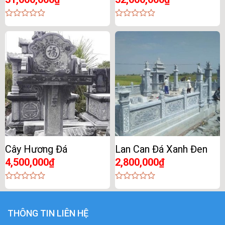
0
0
out
out
of
of
5
5
Cây Hương Đá
Lan Can Đá Xanh Đen
4,500,000
₫
2,800,000
₫
0
0
out
out
of
of
5
5
THÔNG TIN LIÊN HỆ