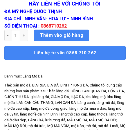
HÃY LIÊN HỆ VỚI CHÚNG TÔI
ĐÁ MỸ NGHỆ QUỐC THỊNH
ĐỊA CHỈ : NINH VÂN- HOA LƯ – NINH BÌNH
SỐ ĐIỆN THOẠI :
0868710262
Lăng Mộ Đá số lượng
Thêm vào giỏ hàng
Liên hệ tư vấn 0868.710.262
Danh mục:
Lăng Mộ Đá
Thẻ:
bán mộ đá
,
BIA RÙA
,
BIA ĐÁ
,
BÌNH PHONG ĐÁ
,
Chúng tôi cung cấp
những loại sản phẩm sau : bán lăng đá
,
CỔNG TAM QUAN ĐÁ
,
CỔNG ĐÁ
,
CUỐN THƯ ĐÁ
,
gia lăng đá
,
GIÁ MỘ ĐÁ
,
HẠC ĐÁ
,
khu lăng mộ
,
khu lăng
mộ đá
,
LAN CAN CẦU THANG
,
LAN CAN ĐÁ
,
Lăng cánh
,
lăng mộ đá
,
lăng
mộ đá cao cấp
,
lăng mộ đá công giáo
,
lăng mộ đá mua ở đâu
,
lăng mộ
đá uy tín
,
làng nghề đá ninh Bình
,
lăng thờ cao cấp
,
lăng thờ đá
,
lăng thờ
đá ở đâu đẹp
,
LĂNG ĐÁ
,
lư hương đá
,
MẪU MỘ ĐÁ
,
MẪU MỘ ĐÁ ĐẸP
,
MẪU MỘ ĐÔI
,
mộ dá tròn
,
MỘ MÁI VÒM
,
mộ tròn
,
mộ đá
,
mộ đá 1 mái
,
MỘ