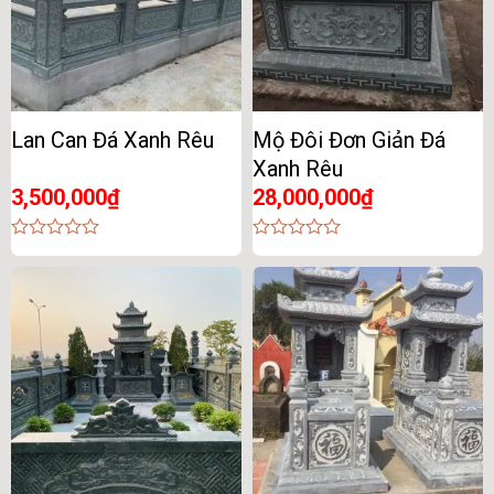
Lan Can Đá Xanh Rêu
Mộ Đôi Đơn Giản Đá
Xanh Rêu
3,500,000
₫
28,000,000
₫
0
0
out
out
of
of
5
5