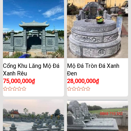
of
of
5
5
Cổng Khu Lăng Mộ Đá
Mộ Đá Tròn Đá Xanh
Xanh Rêu
Đen
75,000,000
₫
28,000,000
₫
0
0
out
out
of
of
5
5