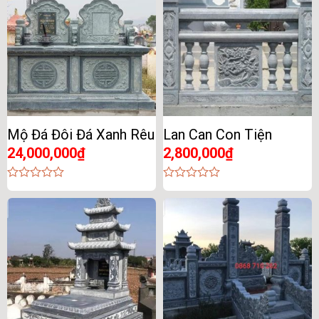
Mộ Đá Đôi Đá Xanh Rêu
Lan Can Con Tiện
24,000,000
₫
2,800,000
₫
0
0
out
out
of
of
5
5