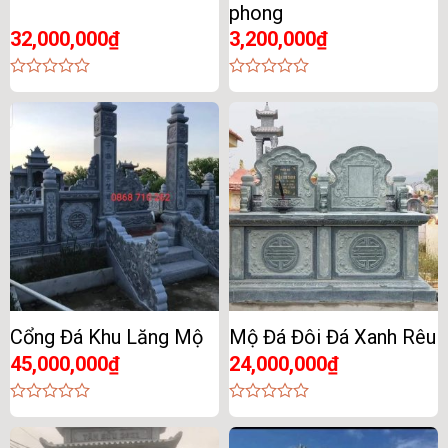
phong
32,000,000
₫
3,200,000
₫
0
0
out
out
of
of
5
5
Cổng Đá Khu Lăng Mộ
Mộ Đá Đôi Đá Xanh Rêu
45,000,000
₫
24,000,000
₫
0
0
out
out
of
of