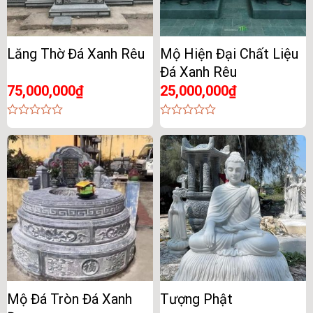
Lăng Thờ Đá Xanh Rêu
Mộ Hiện Đại Chất Liệu
Đá Xanh Rêu
75,000,000
₫
25,000,000
₫
0
0
out
out
of
of
5
5
Mộ Đá Tròn Đá Xanh
Tượng Phật