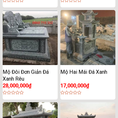
0
0
out
out
of
of
5
5
Mộ Đôi Đơn Giản Đá
Mộ Hai Mái Đá Xanh
Xanh Rêu
28,000,000
₫
17,000,000
₫
0
0
out
out
of
of
5
5