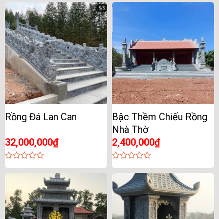
out
out
of
of
5
5
Rồng Đá Lan Can
Bậc Thềm Chiếu Rồng
Nhà Thờ
32,000,000
₫
2,400,000
₫
0
0
out
out
of
of
5
5