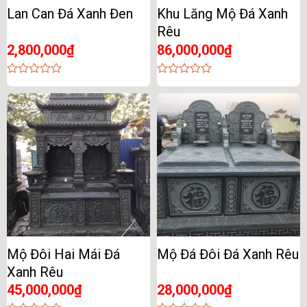
Lan Can Đá Xanh Đen
Khu Lăng Mộ Đá Xanh
Rêu
2,800,000
₫
86,000,000
₫
0
0
out
out
of
of
5
5
Mộ Đôi Hai Mái Đá
Mộ Đá Đôi Đá Xanh Rêu
Xanh Rêu
45,000,000
₫
28,000,000
₫