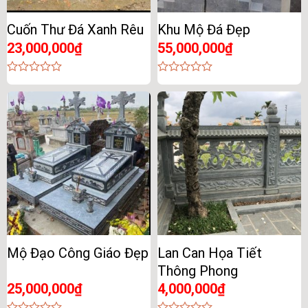
Cuốn Thư Đá Xanh Rêu
Khu Mộ Đá Đẹp
23,000,000
₫
55,000,000
₫
0
0
out
out
of
of
5
5
Mộ Đạo Công Giáo Đẹp
Lan Can Họa Tiết
Thông Phong
25,000,000
₫
4,000,000
₫