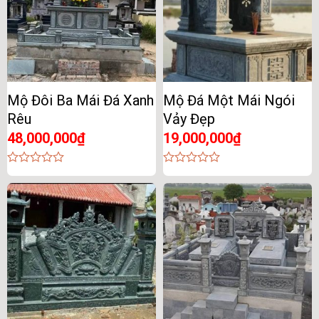
Mộ Đôi Ba Mái Đá Xanh
Mộ Đá Một Mái Ngói
Rêu
Vảy Đẹp
48,000,000
₫
19,000,000
₫
0
0
out
out
of
of
5
5