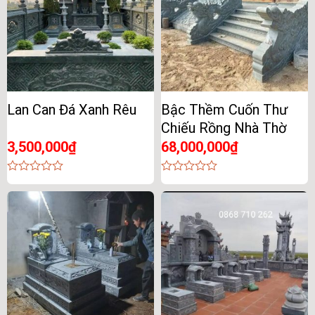
Lan Can Đá Xanh Rêu
Bậc Thềm Cuốn Thư
Chiếu Rồng Nhà Thờ
3,500,000
₫
68,000,000
₫
0
0
out
out
of
of
5
5