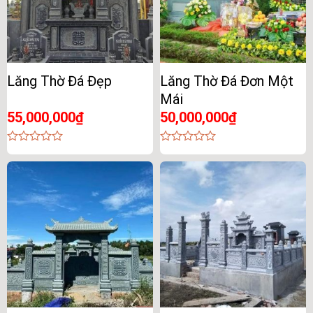
Lăng Thờ Đá Đẹp
Lăng Thờ Đá Đơn Một
Mái
55,000,000
₫
50,000,000
₫
0
0
out
out
of
of
5
5