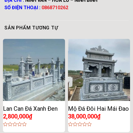
ĐỊA CHỈ :
NINH VÂN – HOA LƯ – NINH BÌNH
SỐ ĐIỆN THOẠI :
0868710262
SẢN PHẨM TƯƠNG TỰ
Lan Can Đá Xanh Đen
Mộ Đá Đôi Hai Mái Đao
2,800,000
₫
38,000,000
₫
0
0