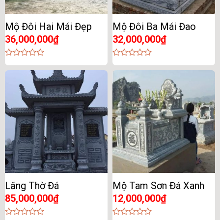
Mộ Đôi Hai Mái Đẹp
Mộ Đôi Ba Mái Đao
36,000,000
₫
32,000,000
₫
0
0
out
out
of
of
5
5
Lăng Thờ Đá
Mộ Tam Sơn Đá Xanh
85,000,000
₫
12,000,000
₫