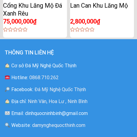
Cổng Khu Lăng Mộ Đá
Lan Can Khu Lăng Mộ
Xanh Rêu
75,000,000
₫
2,800,000
₫
0
0
out
out
of
of
5
5
THÔNG TIN LIÊN HỆ
Cơ sở Đá Mỹ Nghệ Quốc Thịnh
Hotline:
0868.710.262
Facebook:
Đá Mỹ Nghệ Quốc Thịnh
Địa chỉ:
Ninh Vân, Hoa Lư , Ninh Bình
Email: dinhquocninhbinh@gmail.com
Website:
damynghequocthinh.com