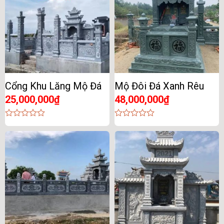
Cổng Khu Lăng Mộ Đá
Mộ Đôi Đá Xanh Rêu
25,000,000
₫
48,000,000
₫
0
0
out
out
of
of
5
5