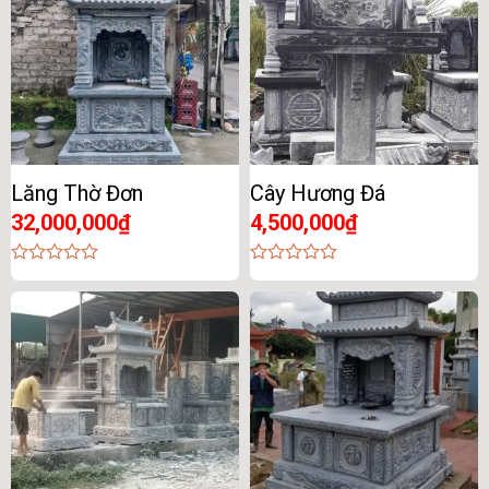
Lăng Thờ Đơn
Cây Hương Đá
32,000,000
₫
4,500,000
₫
0
0
out
out
of
of
5
5