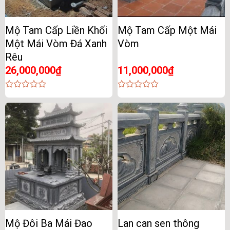
Mộ Tam Cấp Liền Khối
Mộ Tam Cấp Một Mái
Một Mái Vòm Đá Xanh
Vòm
Rêu
26,000,000
₫
11,000,000
₫
0
0
out
out
of
of
5
5
Mộ Đôi Ba Mái Đao
Lan can sen thông