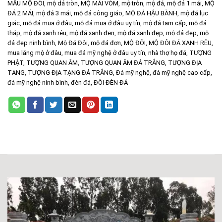
MẪU MỘ ĐÔI
,
mộ dá tròn
,
MỘ MÁI VÒM
,
mộ tròn
,
mộ đá
,
mộ đá 1 mái
,
MỘ
ĐÁ 2 MÁI
,
mộ đá 3 mái
,
mộ đá công giáo
,
MỘ ĐÁ HẬU BÀNH
,
mộ đá lục
giác
,
mộ đá mua ở đâu
,
mộ đá mua ở đâu uy tín
,
mộ đá tam cấp
,
mộ đá
tháp
,
mộ đá xanh rêu
,
mộ đá xanh đen
,
mộ đá xanh đẹp
,
mộ đá đẹp
,
mộ
đá đẹp ninh bình
,
Mộ Đá Đôi
,
mộ đá đơn
,
MỘ ĐÔI
,
MỘ ĐÔI ĐÁ XANH RÊU
,
mua lăng mộ ở đâu
,
mua đá mỹ nghệ ở đâu uy tín
,
nhà thợ họ đá
,
TƯỢNG
PHẬT
,
TƯỢNG QUAN ÂM
,
TƯỢNG QUAN ÂM ĐÁ TRẮNG
,
TƯỢNG ĐỊA
TANG
,
TƯỢNG ĐỊA TẠNG ĐÁ TRẮNG
,
Đá mỹ nghệ
,
đá mỹ nghệ cao cấp
,
đá mỹ nghệ ninh bình
,
đèn đá
,
ĐÔI ĐÈN ĐÁ