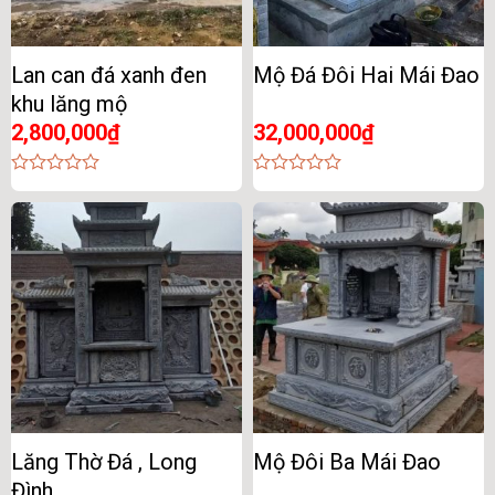
Lan can đá xanh đen
Mộ Đá Đôi Hai Mái Đao
khu lăng mộ
2,800,000
₫
32,000,000
₫
0
0
out
out
of
of
5
5
Lăng Thờ Đá , Long
Mộ Đôi Ba Mái Đao
Đình