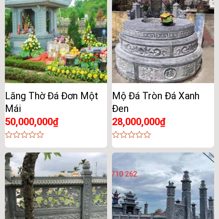
Lăng Thờ Đá Đơn Một
Mộ Đá Tròn Đá Xanh
Mái
Đen
50,000,000
₫
28,000,000
₫
0
0
out
out
of
of
5
5