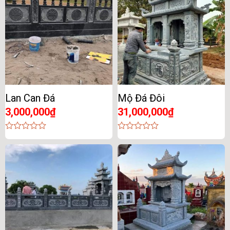
Lan Can Đá
Mộ Đá Đôi
3,000,000
₫
31,000,000
₫
0
0
out
out
of
of
5
5