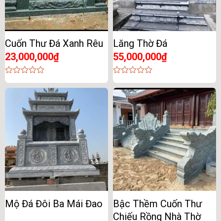
Cuốn Thư Đá Xanh Rêu
Lăng Thờ Đá
23,000,000
₫
55,000,000
₫
0
0
out
out
of
of
5
5
Mộ Đá Đôi Ba Mái Đao
Bậc Thềm Cuốn Thư
Chiếu Rồng Nhà Thờ