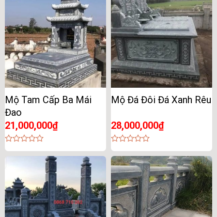
5
5
Mộ Tam Cấp Ba Mái
Mộ Đá Đôi Đá Xanh Rêu
Đao
21,000,000
₫
28,000,000
₫
0
0
out
out
of
of
5
5