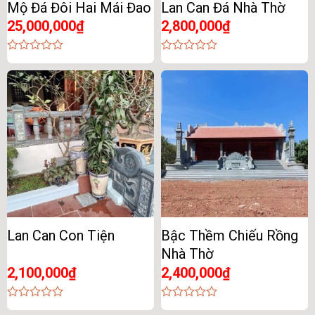
Mộ Đá Đôi Hai Mái Đao
Lan Can Đá Nhà Thờ
25,000,000
₫
2,800,000
₫
0
0
out
out
of
of
5
5
Lan Can Con Tiện
Bậc Thềm Chiếu Rồng
Nhà Thờ
2,100,000
₫
2,400,000
₫
0
0