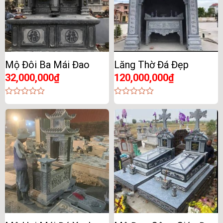
Mộ Đôi Ba Mái Đao
Lăng Thờ Đá Đẹp
32,000,000
₫
120,000,000
₫
0
0
out
out
of
of
5
5