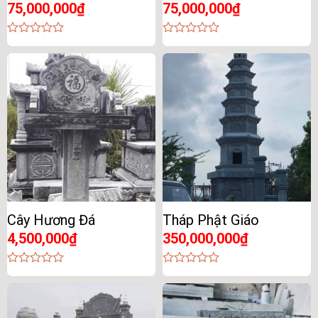
75,000,000
₫
75,000,000
₫
0
0
out
out
of
of
5
5
Cây Hương Đá
Tháp Phật Giáo
4,500,000
₫
350,000,000
₫
0
0
out
out
of
of
5
5