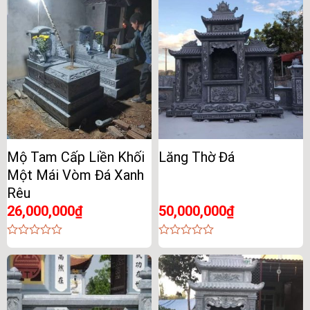
of
of
5
5
Mộ Tam Cấp Liền Khối
Lăng Thờ Đá
Một Mái Vòm Đá Xanh
Rêu
26,000,000
₫
50,000,000
₫
0
0
out
out
of
of
5
5