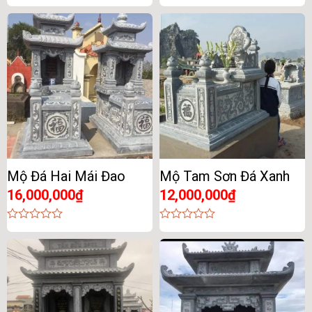
0
0
out
out
of
of
5
5
Mộ Đá Hai Mái Đao
Mộ Tam Sơn Đá Xanh
16,000,000
₫
12,000,000
₫
0
0
out
out
of
of
5
5