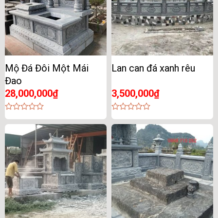
Mộ Đá Đôi Một Mái
Lan can đá xanh rêu
Đao
28,000,000
₫
3,500,000
₫
0
0
out
out
of
of
5
5