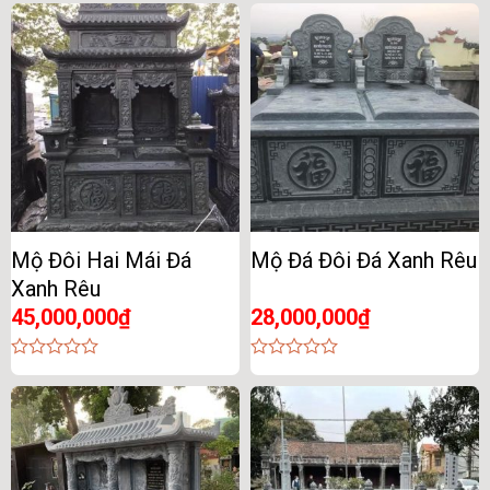
out
out
of
of
5
5
Mộ Đôi Hai Mái Đá
Mộ Đá Đôi Đá Xanh Rêu
Xanh Rêu
45,000,000
₫
28,000,000
₫
0
0
out
out
of
of
5
5