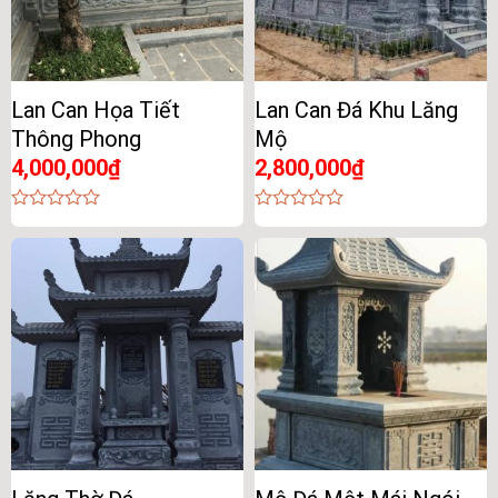
Lan Can Họa Tiết
Lan Can Đá Khu Lăng
Thông Phong
Mộ
4,000,000
₫
2,800,000
₫
0
0
out
out
of
of
5
5