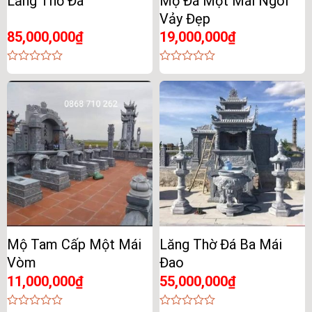
Lăng Thờ Đá
Mộ Đá Một Mái Ngói
Vảy Đẹp
85,000,000
₫
19,000,000
₫
0
0
out
out
of
of
5
5
Mộ Tam Cấp Một Mái
Lăng Thờ Đá Ba Mái
Vòm
Đao
11,000,000
₫
55,000,000
₫