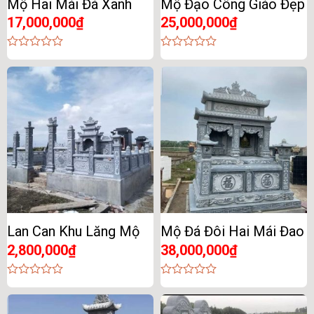
Mộ Hai Mái Đá Xanh
Mộ Đạo Công Giáo Đẹp
17,000,000
₫
25,000,000
₫
0
0
out
out
of
of
5
5
Lan Can Khu Lăng Mộ
Mộ Đá Đôi Hai Mái Đao
2,800,000
₫
38,000,000
₫
0
0
out
out
of
of