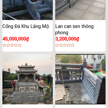
Cổng Đá Khu Lăng Mộ
Lan can sen thông
phong
45,000,000
₫
3,200,000
₫
0
0
out
out
of
of
5
5