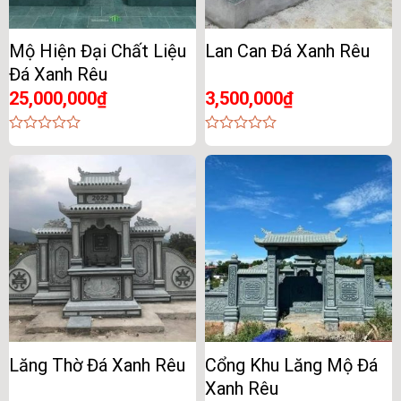
Mộ Hiện Đại Chất Liệu
Lan Can Đá Xanh Rêu
Đá Xanh Rêu
25,000,000
₫
3,500,000
₫
0
0
out
out
of
of
5
5
Lăng Thờ Đá Xanh Rêu
Cổng Khu Lăng Mộ Đá
Xanh Rêu