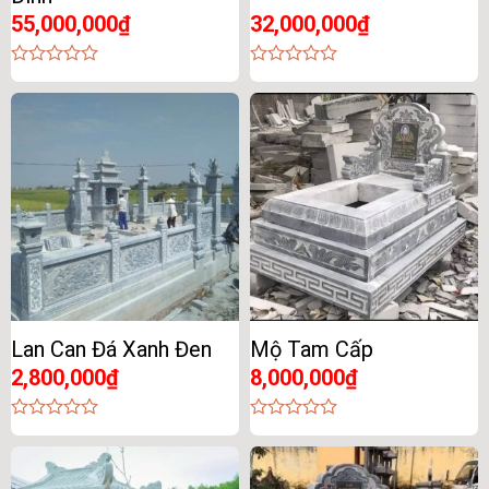
55,000,000
₫
32,000,000
₫
0
0
out
out
of
of
5
5
Lan Can Đá Xanh Đen
Mộ Tam Cấp
2,800,000
₫
8,000,000
₫
0
0
out
out
of
of
5
5