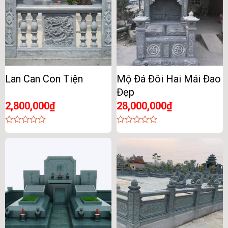
Lan Can Con Tiện
Mộ Đá Đôi Hai Mái Đao
Đẹp
2,800,000
₫
28,000,000
₫
0
0
out
out
of
of
5
5