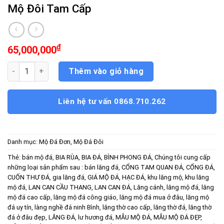
Mộ Đôi Tam Cấp
₫
65,000,000
Mộ Đôi Tam Cấp số lượng
Thêm vào giỏ hàng
Liên hệ tư vấn 0868.710.262
Danh mục:
Mộ Đá Đơn
,
Mộ Đá Đôi
Thẻ:
bán mộ đá
,
BIA RÙA
,
BIA ĐÁ
,
BÌNH PHONG ĐÁ
,
Chúng tôi cung cấp
những loại sản phẩm sau : bán lăng đá
,
CỔNG TAM QUAN ĐÁ
,
CỔNG ĐÁ
,
CUỐN THƯ ĐÁ
,
gia lăng đá
,
GIÁ MỘ ĐÁ
,
HẠC ĐÁ
,
khu lăng mộ
,
khu lăng
mộ đá
,
LAN CAN CẦU THANG
,
LAN CAN ĐÁ
,
Lăng cánh
,
lăng mộ đá
,
lăng
mộ đá cao cấp
,
lăng mộ đá công giáo
,
lăng mộ đá mua ở đâu
,
lăng mộ
đá uy tín
,
làng nghề đá ninh Bình
,
lăng thờ cao cấp
,
lăng thờ đá
,
lăng thờ
đá ở đâu đẹp
,
LĂNG ĐÁ
,
lư hương đá
,
MẪU MỘ ĐÁ
,
MẪU MỘ ĐÁ ĐẸP
,