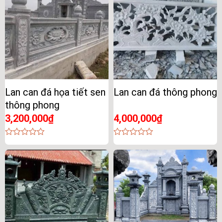
Lan can đá họa tiết sen
Lan can đá thông phong
thông phong
3,200,000
₫
4,000,000
₫
0
0
out
out
of
of
5
5