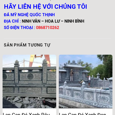
HÃY LIÊN HỆ VỚI CHÚNG TÔI
ĐÁ MỸ NGHỆ QUỐC THỊNH
ĐỊA CHỈ :
NINH VÂN – HOA LƯ – NINH BÌNH
SỐ ĐIỆN THOẠI :
0868710262
SẢN PHẨM TƯƠNG TỰ