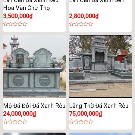
Lan Can Đá Xanh Rêu
Lan Can Đá Xanh Đen
Hoa Văn Chữ Thọ
3,500,000
₫
2,800,000
₫
0
0
out
out
of
of
5
5
Mộ Đá Đôi Đá Xanh Rêu
Lăng Thờ Đá Xanh Rêu
24,000,000
₫
75,000,000
₫
0
0
out
out