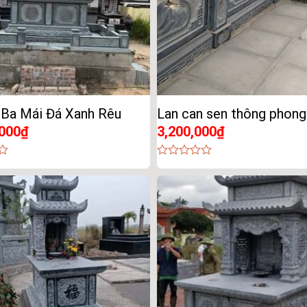
 Ba Mái Đá Xanh Rêu
Lan can sen thông phong
,000
₫
3,200,000
₫
0
out
of
5