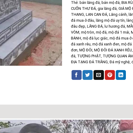
Thẻ:
bán lăng đá
,
bán mộ đá
,
BIA R
CUỐN THƯ ĐÁ
,
gia lăng đá
,
GIÁ MỘ 
THANG
,
LAN CAN ĐÁ
,
Lăng cánh
,
lă
đá mua ở đâu
,
lăng mộ đá uy tín
,
làn
đâu đẹp
,
LĂNG ĐÁ
,
lư hương đá
,
MẪ
VÒM
,
mộ tròn
,
mộ đá
,
mộ đá 1 mái
,
M
BÀNH
,
mộ đá lục giác
,
mộ đá mua ở
đá xanh rêu
,
mộ đá xanh đen
,
mộ đá 
đơn
,
MỘ ĐÔI
,
MỘ ĐÔI ĐÁ XANH RÊU
đá
,
TƯỢNG PHẬT
,
TƯỢNG QUAN Â
ĐỊA TẠNG ĐÁ TRẮNG
,
Đá mỹ nghệ
,