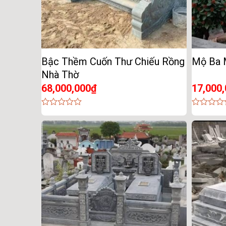
Bậc Thềm Cuốn Thư Chiếu Rồng
Mộ Ba 
Nhà Thờ
68,000,000
₫
17,000
0
0
out
out
of
of
5
5