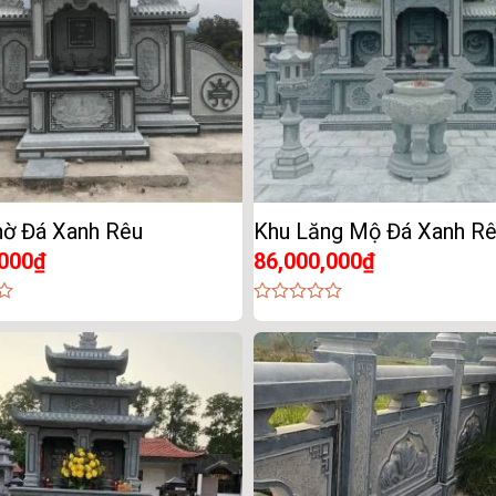
hờ Đá Xanh Rêu
Khu Lăng Mộ Đá Xanh R
,000
₫
86,000,000
₫
0
out
of
5