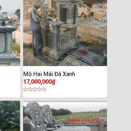
Mộ Hai Mái Đá Xanh
17,000,000
₫
0
out
of
5