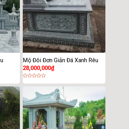
êu
Mộ Đôi Đơn Giản Đá Xanh Rêu
28,000,000
₫
0
out
of
5