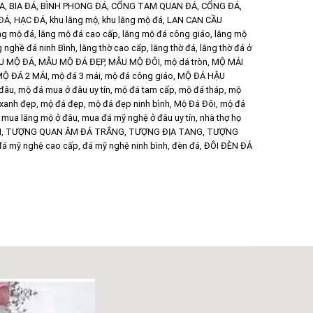
ÙA
,
BIA ĐÁ
,
BÌNH PHONG ĐÁ
,
CỔNG TAM QUAN ĐÁ
,
CỔNG ĐÁ
,
ĐÁ
,
HẠC ĐÁ
,
khu lăng mộ
,
khu lăng mộ đá
,
LAN CAN CẦU
ng mộ đá
,
lăng mộ đá cao cấp
,
lăng mộ đá công giáo
,
lăng mộ
g nghề đá ninh Bình
,
lăng thờ cao cấp
,
lăng thờ đá
,
lăng thờ đá ở
U MỘ ĐÁ
,
MẪU MỘ ĐÁ ĐẸP
,
MẪU MỘ ĐÔI
,
mộ dá tròn
,
MỘ MÁI
Ộ ĐÁ 2 MÁI
,
mộ đá 3 mái
,
mộ đá công giáo
,
MỘ ĐÁ HẬU
 đâu
,
mộ đá mua ở đâu uy tín
,
mộ đá tam cấp
,
mộ đá tháp
,
mộ
xanh đẹp
,
mộ đá đẹp
,
mộ đá đẹp ninh bình
,
Mộ Đá Đôi
,
mộ đá
,
mua lăng mộ ở đâu
,
mua đá mỹ nghệ ở đâu uy tín
,
nhà thợ họ
M
,
TƯỢNG QUAN ÂM ĐÁ TRẮNG
,
TƯỢNG ĐỊA TANG
,
TƯỢNG
đá mỹ nghệ cao cấp
,
đá mỹ nghệ ninh bình
,
đèn đá
,
ĐÔI ĐÈN ĐÁ