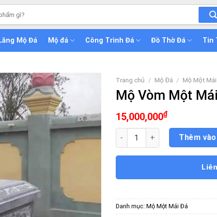
Lăng Mộ Đá
Mộ đá
Công Trình Đá
Đồ Thờ Đá
Tin
Trang chủ
/
Mộ Đá
/
Mộ Một Mái
Mộ Vòm Một Má
₫
15,000,000
Mộ Vòm Một Mái số lượng
Thêm vào
Liê
Danh mục:
Mộ Một Mái Đá