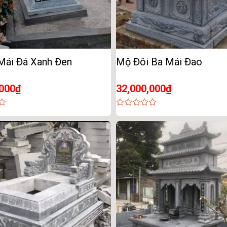
Mái Đá Xanh Đen
Mộ Đôi Ba Mái Đao
,000
₫
32,000,000
₫
0
out
of
5