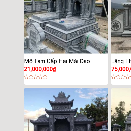
Mộ Tam Cấp Hai Mái Đao
Lăng T
21,000,000
₫
75,000
0
0
out
out
of
of
5
5