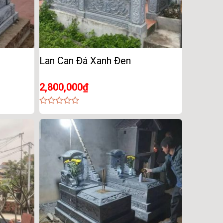
Lan Can Đá Xanh Đen
2,800,000
₫
0
out
of
5