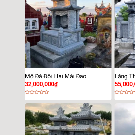
Mộ Đá Đôi Hai Mái Đao
Lăng T
32,000,000
₫
55,000
0
0
out
out
of
of
5
5