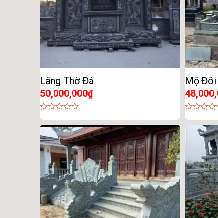
Lăng Thờ Đá
Mộ Đôi
50,000,000
₫
48,000
0
0
out
out
of
of
5
5