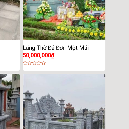
Lăng Thờ Đá Đơn Một Mái
50,000,000
₫
0
out
of
5