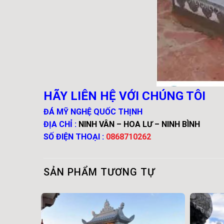
HÃY LIÊN HỆ VỚI CHÚNG TÔI
ĐÁ MỸ NGHỆ QUỐC THỊNH
ĐỊA CHỈ :
NINH VÂN – HOA LƯ – NINH BÌNH
SỐ ĐIỆN THOẠI :
0868710262
SẢN PHẨM TƯƠNG TỰ