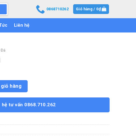
0868710262
Giỏ hàng /
0
₫
 Tức
Liên hệ
 Đá
i
 giỏ hàng
n hệ tư vấn 0868.710.262