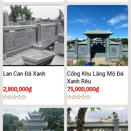
0
0
out
out
of
of
5
5
Lan Can Đá Xanh
Cổng Khu Lăng Mộ Đá
Xanh Rêu
2,800,000
₫
75,000,000
₫
0
0
out
out
of
of
5
5