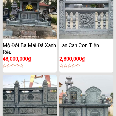
Mộ Đôi Ba Mái Đá Xanh
Lan Can Con Tiện
Rêu
48,000,000
₫
2,800,000
₫
0
0
out
out
of
of
5
5