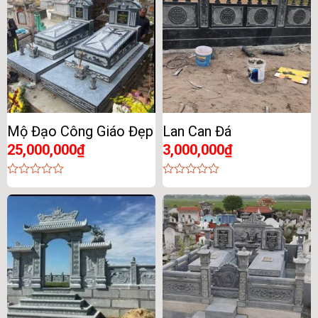
Mộ Đạo Công Giáo Đẹp
Lan Can Đá
25,000,000
₫
3,000,000
₫
0
0
out
out
of
of
5
5