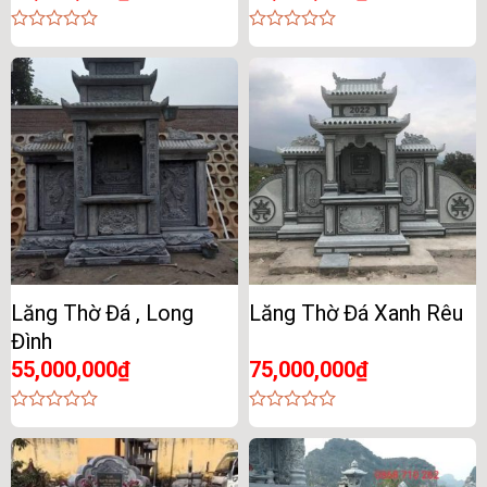
0
0
out
out
of
of
5
5
Lăng Thờ Đá , Long
Lăng Thờ Đá Xanh Rêu
Đình
55,000,000
₫
75,000,000
₫
0
0
out
out
of
of
5
5