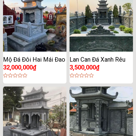
Mộ Đá Đôi Hai Mái Đao
Lan Can Đá Xanh Rêu
32,000,000
₫
3,500,000
₫
0
0
out
out
of
of
5
5