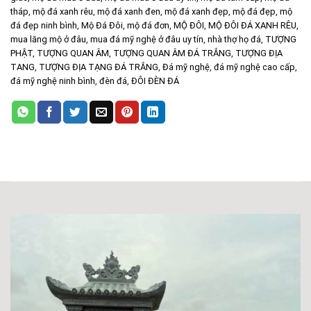
tháp
,
mộ đá xanh rêu
,
mộ đá xanh đen
,
mộ đá xanh đẹp
,
mộ đá đẹp
,
mộ
đá đẹp ninh bình
,
Mộ Đá Đôi
,
mộ đá đơn
,
MỘ ĐÔI
,
MỘ ĐÔI ĐÁ XANH RÊU
,
mua lăng mộ ở đâu
,
mua đá mỹ nghệ ở đâu uy tín
,
nhà thợ họ đá
,
TƯỢNG
PHẬT
,
TƯỢNG QUAN ÂM
,
TƯỢNG QUAN ÂM ĐÁ TRẮNG
,
TƯỢNG ĐỊA
TANG
,
TƯỢNG ĐỊA TẠNG ĐÁ TRẮNG
,
Đá mỹ nghệ
,
đá mỹ nghệ cao cấp
,
đá mỹ nghệ ninh bình
,
đèn đá
,
ĐÔI ĐÈN ĐÁ