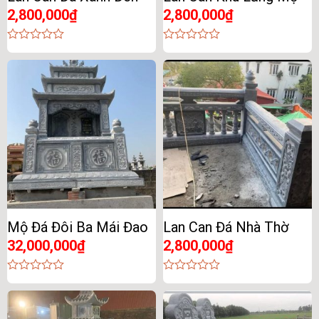
2,800,000
₫
2,800,000
₫
0
0
out
out
of
of
5
5
Mộ Đá Đôi Ba Mái Đao
Lan Can Đá Nhà Thờ
32,000,000
₫
2,800,000
₫
0
0
out
out
of
of
5
5