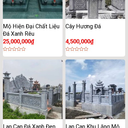
Mộ Hiện Đại Chất Liệu
Cây Hương Đá
Đá Xanh Rêu
25,000,000
₫
4,500,000
₫
0
0
out
out
of
of
5
5
Lan Can Đá Xanh Đen
Lan Can Khu Lăng Mộ