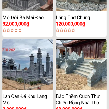
Mộ Đôi Ba Mái Đao
Lăng Thờ Chung
32,000,000
₫
120,000,000
₫
0
0
out
out
of
of
5
5
Lan Can Đá Khu Lăng
Bậc Thềm Cuốn Thư
Mộ
Chiếu Rồng Nhà Thờ