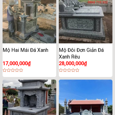
Mộ Hai Mái Đá Xanh
Mộ Đôi Đơn Giản Đá
Xanh Rêu
17,000,000
₫
28,000,000
₫
0
0
out
out
of
of
5
5