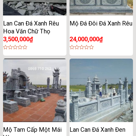
Lan Can Đá Xanh Rêu
Mộ Đá Đôi Đá Xanh Rêu
Hoa Văn Chữ Thọ
3,500,000
₫
24,000,000
₫
0
0
out
out
of
of
5
5
Mộ Tam Cấp Một Mái
Lan Can Đá Xanh Đen