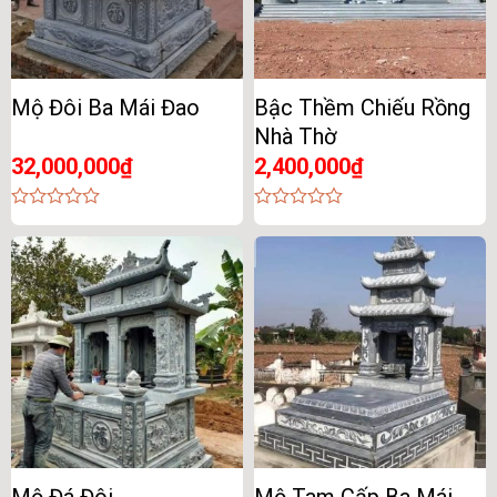
Mộ Đôi Ba Mái Đao
Bậc Thềm Chiếu Rồng
Nhà Thờ
32,000,000
₫
2,400,000
₫
0
0
out
out
of
of
5
5
Mộ Đá Đôi
Mộ Tam Cấp Ba Mái