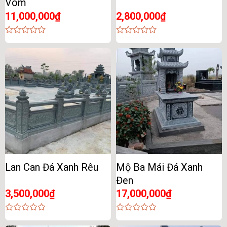
Vòm
11,000,000
₫
2,800,000
₫
0
0
out
out
of
of
5
5
Lan Can Đá Xanh Rêu
Mộ Ba Mái Đá Xanh
Đen
3,500,000
₫
17,000,000
₫
0
0