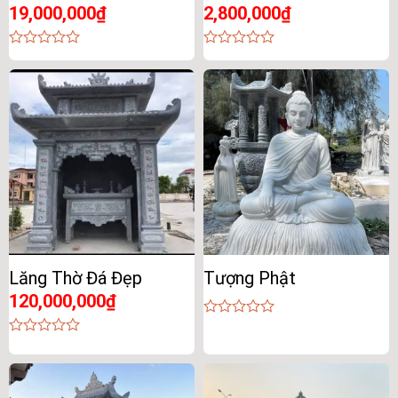
19,000,000
₫
2,800,000
₫
0
0
out
out
of
of
5
5
Lăng Thờ Đá Đẹp
Tượng Phật
120,000,000
₫
0
out
0
of
out
5
of
5