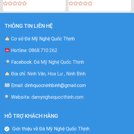
0
0
out
out
of
of
5
5
THÔNG TIN LIÊN HỆ
Cơ sở Đá Mỹ Nghệ Quốc Thịnh
Hotline:
0868.710.262
Facebook:
Đá Mỹ Nghệ Quốc Thịnh
Địa chỉ:
Ninh Vân, Hoa Lư , Ninh Bình
Email: dinhquocninhbinh@gmail.com
Website:
damynghequocthinh.com
HỖ TRỢ KHÁCH HÀNG
Giới thiệu về Đá Mỹ Nghệ Quốc Thịnh