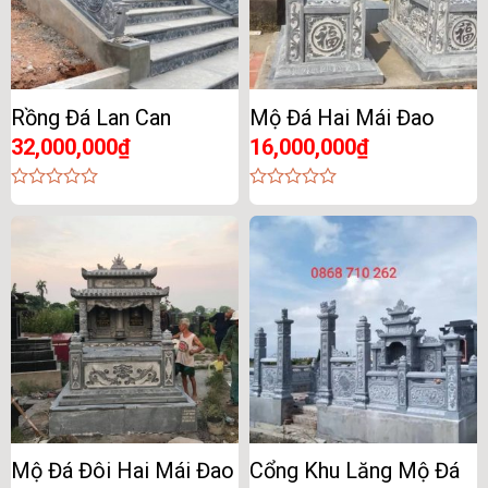
Rồng Đá Lan Can
Mộ Đá Hai Mái Đao
32,000,000
₫
16,000,000
₫
0
0
out
out
of
of
5
5
Mộ Đá Đôi Hai Mái Đao
Cổng Khu Lăng Mộ Đá