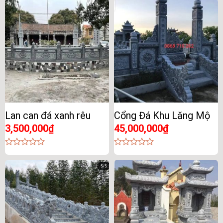
out
out
of
of
5
5
Lan can đá xanh rêu
Cổng Đá Khu Lăng Mộ
3,500,000
₫
45,000,000
₫
0
0
out
out
of
of
5
5