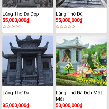
Lăng Thờ Đá Đẹp
Lăng Thờ Đá
55,000,000
₫
55,000,000
₫
0
0
out
out
of
of
5
5
Lăng Thờ Đá
Lăng Thờ Đá Đơn Một
Mái
85,000,000
₫
50,000,000
₫