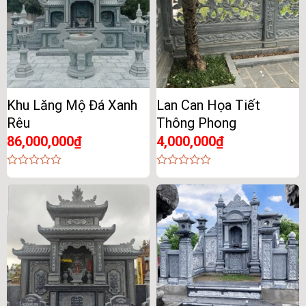
Khu Lăng Mộ Đá Xanh
Lan Can Họa Tiết
Rêu
Thông Phong
86,000,000
₫
4,000,000
₫
0
0
out
out
of
of
5
5