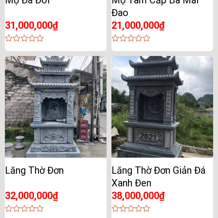
Đao
31,000,000
₫
21,000,000
₫
0
0
out
out
of
of
5
5
Lăng Thờ Đơn
Lăng Thờ Đơn Giản Đá
Xanh Đen
32,000,000
₫
38,000,000
₫