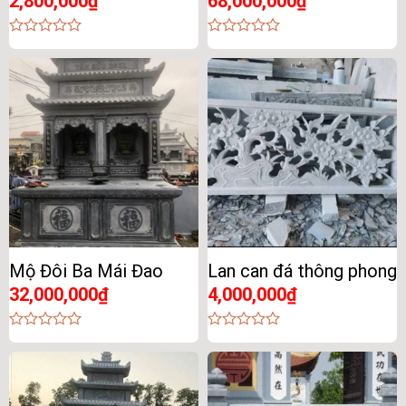
2,800,000
₫
68,000,000
₫
0
0
out
out
of
of
5
5
Mộ Đôi Ba Mái Đao
Lan can đá thông phong
32,000,000
₫
4,000,000
₫
0
0
out
out
of
of
5
5