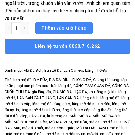
ngoài trời , trong khuôn viên vân vườn . Anh chị em quan tâm
đến sản phẩm xin hãy liên hệ với chúng tôi để được hỗ trợ
và tư vấn .
Cây Hương Đá Xanh Rêu số lượng
Thêm vào giỏ hàng
Liên hệ tư vấn 0868.710.262
Danh mục:
Mộ Đá Đơn
,
Bàn Lễ Đá
,
Lan Can Đá
,
Lăng Thờ Đá
Thẻ:
bán mộ đá
,
BIA RÙA
,
BIA ĐÁ
,
BÌNH PHONG ĐÁ
,
Chúng tôi cung cấp
những loại sản phẩm sau : bán lăng đá
,
CỔNG TAM QUAN ĐÁ
,
CỔNG ĐÁ
,
CUỐN THƯ ĐÁ
,
gia lăng đá
,
GIÁ MỘ ĐÁ
,
HẠC ĐÁ
,
khu lăng mộ
,
khu lăng
mộ đá
,
LAN CAN CẦU THANG
,
LAN CAN ĐÁ
,
Lăng cánh
,
lăng mộ đá
,
lăng
mộ đá cao cấp
,
lăng mộ đá công giáo
,
lăng mộ đá mua ở đâu
,
lăng mộ
đá uy tín
,
làng nghề đá ninh Bình
,
lăng thờ cao cấp
,
lăng thờ đá
,
lăng thờ
đá ở đâu đẹp
,
LĂNG ĐÁ
,
lư hương đá
,
MẪU MỘ ĐÁ
,
MẪU MỘ ĐÁ ĐẸP
,
MẪU MỘ ĐÔI
,
mộ dá tròn
,
MỘ MÁI VÒM
,
mộ tròn
,
mộ đá
,
mộ đá 1 mái
,
MỘ
ĐÁ 2 MÁI
,
mộ đá 3 mái
,
mộ đá công giáo
,
MỘ ĐÁ HẬU BÀNH
,
mộ đá lục
giác
,
mộ đá mua ở đâu
,
mộ đá mua ở đâu uy tín
,
mộ đá tam cấp
,
mộ đá