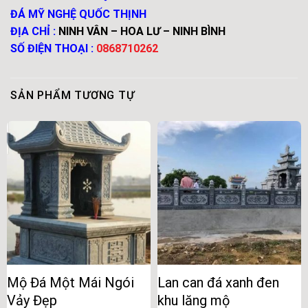
ĐÁ MỸ NGHỆ QUỐC THỊNH
ĐỊA CHỈ :
NINH VÂN – HOA LƯ – NINH BÌNH
SỐ ĐIỆN THOẠI :
0868710262
SẢN PHẨM TƯƠNG TỰ
Mộ Đá Một Mái Ngói
Lan can đá xanh đen
Vảy Đẹp
khu lăng mộ