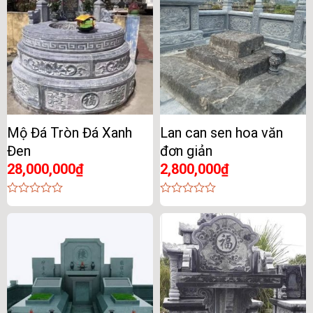
Mộ Đá Tròn Đá Xanh
Lan can sen hoa văn
Đen
đơn giản
28,000,000
₫
2,800,000
₫
0
0
out
out
of
of
5
5