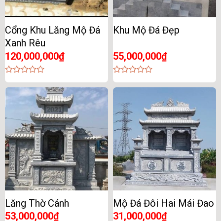
Cổng Khu Lăng Mộ Đá
Khu Mộ Đá Đẹp
Xanh Rêu
120,000,000
₫
55,000,000
₫
0
0
out
out
of
of
5
5
Lăng Thờ Cánh
Mộ Đá Đôi Hai Mái Đao
53,000,000
₫
31,000,000
₫