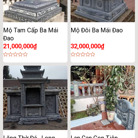
Mộ Tam Cấp Ba Mái
Mộ Đôi Ba Mái Đao
Đao
21,000,000
₫
32,000,000
₫
0
0
out
out
of
of
5
5