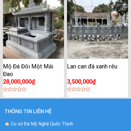
of
of
5
5
Mộ Đá Đôi Một Mái
Lan can đá xanh rêu
Đao
28,000,000
₫
3,500,000
₫
0
0
out
out
of
of
5
5
THÔNG TIN LIÊN HỆ
Cơ sở Đá Mỹ Nghệ Quốc Thịnh