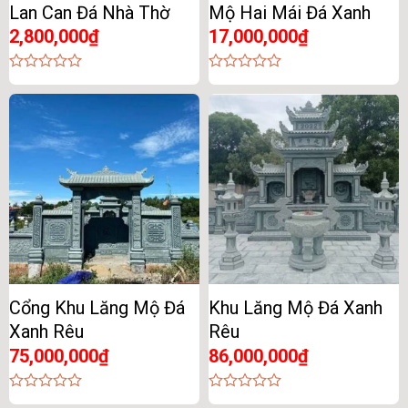
Lan Can Đá Nhà Thờ
Mộ Hai Mái Đá Xanh
2,800,000
₫
17,000,000
₫
0
0
out
out
of
of
5
5
Cổng Khu Lăng Mộ Đá
Khu Lăng Mộ Đá Xanh
Xanh Rêu
Rêu
75,000,000
₫
86,000,000
₫
0
0