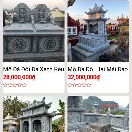
out
out
of
of
5
5
Mộ Đá Đôi Đá Xanh Rêu
Mộ Đá Đôi Hai Mái Đao
28,000,000
₫
32,000,000
₫
0
0
out
out
of
of
5
5