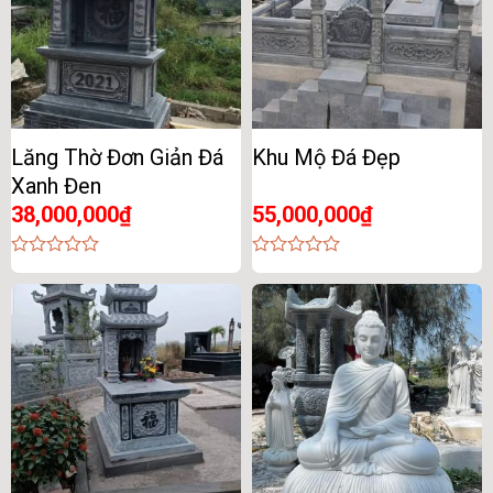
Lăng Thờ Đơn Giản Đá
Khu Mộ Đá Đẹp
Xanh Đen
38,000,000
₫
55,000,000
₫
0
0
out
out
of
of
5
5