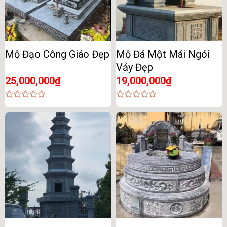
Mộ Đạo Công Giáo Đẹp
Mộ Đá Một Mái Ngói
Vảy Đẹp
25,000,000
₫
19,000,000
₫
0
0
out
out
of
of
5
5