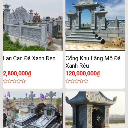
Lan Can Đá Xanh Đen
Cổng Khu Lăng Mộ Đá
Xanh Rêu
2,800,000
₫
120,000,000
₫
0
0
out
out
of
of
5
5