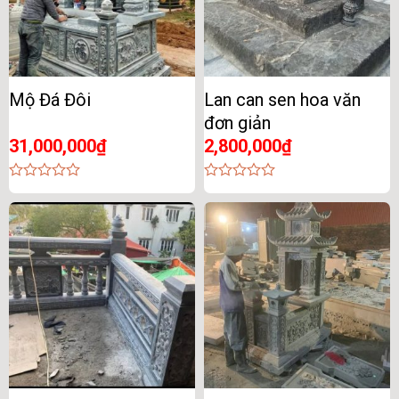
Mộ Đá Đôi
Lan can sen hoa văn
đơn giản
31,000,000
₫
2,800,000
₫
0
0
out
out
of
of
5
5