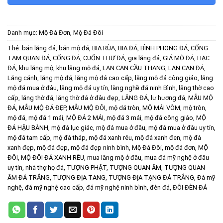
Danh mục:
Mộ Đá Đơn
,
Mộ Đá Đôi
Thẻ:
bán lăng đá
,
bán mộ đá
,
BIA RÙA
,
BIA ĐÁ
,
BÌNH PHONG ĐÁ
,
CỔNG
TAM QUAN ĐÁ
,
CỔNG ĐÁ
,
CUỐN THƯ ĐÁ
,
gia lăng đá
,
GIÁ MỘ ĐÁ
,
HẠC
ĐÁ
,
khu lăng mộ
,
khu lăng mộ đá
,
LAN CAN CẦU THANG
,
LAN CAN ĐÁ
,
Lăng cánh
,
lăng mộ đá
,
lăng mộ đá cao cấp
,
lăng mộ đá công giáo
,
lăng
mộ đá mua ở đâu
,
lăng mộ đá uy tín
,
làng nghề đá ninh Bình
,
lăng thờ cao
cấp
,
lăng thờ đá
,
lăng thờ đá ở đâu đẹp
,
LĂNG ĐÁ
,
lư hương đá
,
MẪU MỘ
ĐÁ
,
MẪU MỘ ĐÁ ĐẸP
,
MẪU MỘ ĐÔI
,
mộ dá tròn
,
MỘ MÁI VÒM
,
mộ tròn
,
mộ đá
,
mộ đá 1 mái
,
MỘ ĐÁ 2 MÁI
,
mộ đá 3 mái
,
mộ đá công giáo
,
MỘ
ĐÁ HẬU BÀNH
,
mộ đá lục giác
,
mộ đá mua ở đâu
,
mộ đá mua ở đâu uy tín
,
mộ đá tam cấp
,
mộ đá tháp
,
mộ đá xanh rêu
,
mộ đá xanh đen
,
mộ đá
xanh đẹp
,
mộ đá đẹp
,
mộ đá đẹp ninh bình
,
Mộ Đá Đôi
,
mộ đá đơn
,
MỘ
ĐÔI
,
MỘ ĐÔI ĐÁ XANH RÊU
,
mua lăng mộ ở đâu
,
mua đá mỹ nghệ ở đâu
uy tín
,
nhà thợ họ đá
,
TƯỢNG PHẬT
,
TƯỢNG QUAN ÂM
,
TƯỢNG QUAN
ÂM ĐÁ TRẮNG
,
TƯỢNG ĐỊA TANG
,
TƯỢNG ĐỊA TẠNG ĐÁ TRẮNG
,
Đá mỹ
nghệ
,
đá mỹ nghệ cao cấp
,
đá mỹ nghệ ninh bình
,
đèn đá
,
ĐÔI ĐÈN ĐÁ