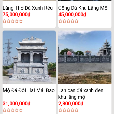
Lăng Thờ Đá Xanh Rêu
Cổng Đá Khu Lăng Mộ
75,000,000
₫
45,000,000
₫
0
0
out
out
of
of
5
5
Mộ Đá Đôi Hai Mái Đao
Lan can đá xanh đen
khu lăng mộ
31,000,000
₫
2,800,000
₫