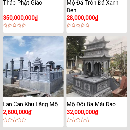
Tháp Phật Giáo
Mộ Đá Tròn Đá Xanh
Đen
350,000,000
₫
28,000,000
₫
0
0
out
out
of
of
5
5
Lan Can Khu Lăng Mộ
Mộ Đôi Ba Mái Đao
2,800,000
₫
32,000,000
₫
0
0