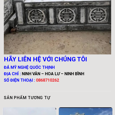
HÃY LIÊN HỆ VỚI CHÚNG TÔI
ĐÁ MỸ NGHỆ QUỐC THỊNH
ĐỊA CHỈ :
NINH VÂN – HOA LƯ – NINH BÌNH
SỐ ĐIỆN THOẠI :
0868710262
SẢN PHẨM TƯƠNG TỰ