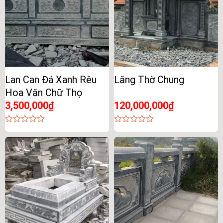
Lan Can Đá Xanh Rêu
Lăng Thờ Chung
Hoa Văn Chữ Thọ
3,500,000
₫
120,000,000
₫
0
0
out
out
of
of
5
5