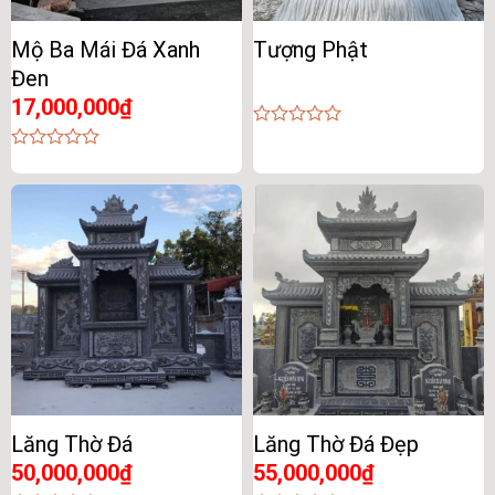
Mộ Ba Mái Đá Xanh
Tượng Phật
Đen
17,000,000
₫
0
out
0
of
out
5
of
5
Lăng Thờ Đá
Lăng Thờ Đá Đẹp
50,000,000
₫
55,000,000
₫