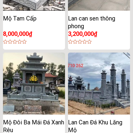
Mộ Tam Cấp
Lan can sen thông
phong
8,000,000
₫
3,200,000
₫
0
0
out
out
of
of
5
5
Mộ Đôi Ba Mái Đá Xanh
Lan Can Đá Khu Lăng
Rêu
Mộ