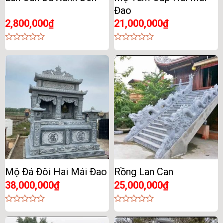
Đao
2,800,000
₫
21,000,000
₫
0
0
out
out
of
of
5
5
Mộ Đá Đôi Hai Mái Đao
Rồng Lan Can
38,000,000
₫
25,000,000
₫
0
0
out
out