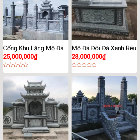
Cổng Khu Lăng Mộ Đá
Mộ Đá Đôi Đá Xanh Rêu
25,000,000
₫
28,000,000
₫
0
0
out
out
of
of
5
5