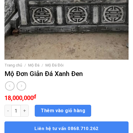
Trang chủ
/
Mộ Đá
/
Mộ Đá Đôi
Mộ Đơn Giản Đá Xanh Đen
₫
18,000,000
Mộ Đơn Giản Đá Xanh Đen số lượng
Thêm vào giỏ hàng
Liên hệ tư vấn 0868.710.262