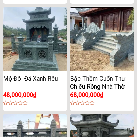
0
0
out
out
of
of
5
5
Mộ Đôi Đá Xanh Rêu
Bậc Thềm Cuốn Thư
Chiếu Rồng Nhà Thờ
48,000,000
₫
68,000,000
₫
0
0
out
out
of
of
5
5