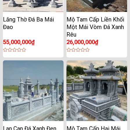
Lăng Thờ Đá Ba Mái
Mộ Tam Cấp Liền Khối
Đao
Một Mái Vòm Đá Xanh
Rêu
55,000,000
₫
26,000,000
₫
0
0
out
out
of
of
5
5
Lan Can Đá Xanh Đen
Mộ Tam Cấp Hai Mái