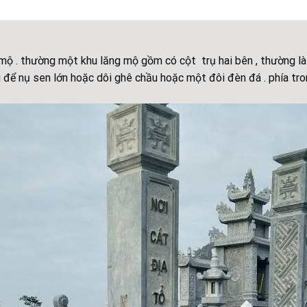
mộ . thường một khu lăng mộ gồm có cột trụ hai bên , thường là 
 để nụ sen lớn hoặc dôi ghê chầu hoặc một đôi đèn đá . phía tr