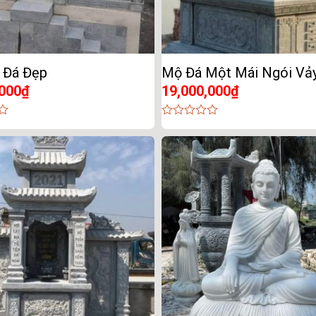
 Đá Đẹp
Mộ Đá Một Mái Ngói Vả
,000
₫
19,000,000
₫
0
out
of
5