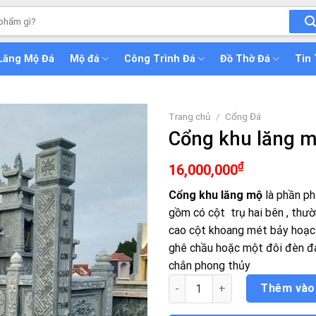
Lăng Mộ Đá
Mộ đá
Công Trình Đá
Đồ Thờ Đá
Tin
Trang chủ
/
Cổng Đá
Cổng khu lăng 
₫
16,000,000
Cổng khu lăng mộ
là phần ph
gồm có cột trụ hai bên , thườn
cao cột khoang mét bảy hoạc 
ghê chầu hoặc một đôi đèn đá
chắn phong thủy
Cổng khu lăng mộ số lượng
Thêm vào