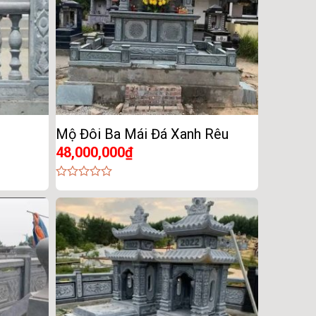
Mộ Đôi Ba Mái Đá Xanh Rêu
48,000,000
₫
0
out
of
5