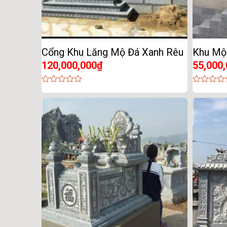
Cổng Khu Lăng Mộ Đá Xanh Rêu
Khu Mộ
120,000,000
₫
55,000
0
0
out
out
of
of
5
5