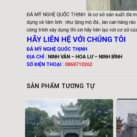
ĐÁ MỸ NGHỆ QUỐC THỊNH là cơ sở sản xuất đá mỹ n
dựng và tâm linh : như lặng mộ đá , lan can hàng r
công trình xây dựng thì xin hãy liên lạc với cơ sở củ
HÃY LIÊN HỆ VỚI CHÚNG TÔI
ĐÁ MỸ NGHỆ QUỐC THỊNH
ĐỊA CHỈ :
NINH VÂN – HOA LƯ – NINH BÌNH
SỐ ĐIỆN THOẠI :
0868710262
SẢN PHẨM TƯƠNG TỰ