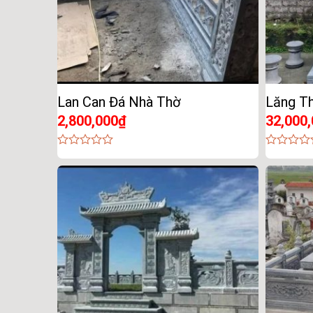
Lan Can Đá Nhà Thờ
Lăng T
2,800,000
₫
32,000
0
0
out
out
of
of
5
5