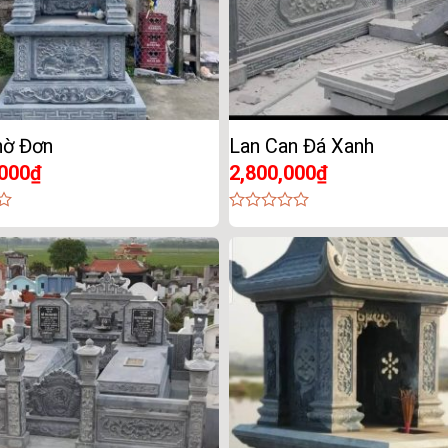
hờ Đơn
Lan Can Đá Xanh
,000
₫
2,800,000
₫
0
out
of
5