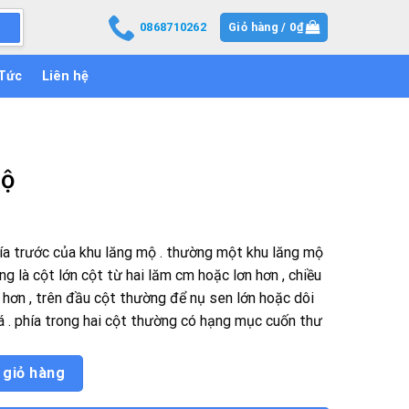
0868710262
Giỏ hàng /
0
₫
 Tức
Liên hệ
mộ
ía trước của khu lăng mộ . thường một khu lăng mộ
g là cột lớn cột từ hai lăm cm hoặc lơn hơn , chiều
hơn , trên đầu cột thường để nụ sen lớn hoặc dôi
 . phía trong hai cột thường có hạng mục cuốn thư
 giỏ hàng