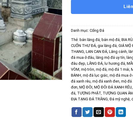
Liê
Danh mục:
Cổng Đá
Thẻ:
bán lăng đá
,
bán mộ đá
,
BIA R
CUỐN THƯ ĐÁ
,
gia lăng đá
,
GIÁ MỘ 
THANG
,
LAN CAN ĐÁ
,
Lăng cánh
,
lă
đá mua ở đâu
,
lăng mộ đá uy tín
,
làn
đâu đẹp
,
LĂNG ĐÁ
,
lư hương đá
,
MẪ
VÒM
,
mộ tròn
,
mộ đá
,
mộ đá 1 mái
,
M
BÀNH
,
mộ đá lục giác
,
mộ đá mua ở
đá xanh rêu
,
mộ đá xanh đen
,
mộ đá 
đơn
,
MỘ ĐÔI
,
MỘ ĐÔI ĐÁ XANH RÊU
đá
,
TƯỢNG PHẬT
,
TƯỢNG QUAN Â
ĐỊA TẠNG ĐÁ TRẮNG
,
Đá mỹ nghệ
,