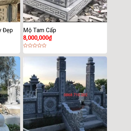
y Đẹp
Mộ Tam Cấp
8,000,000
₫
0
out
of
5