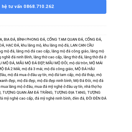
n hệ tư vấn 0868.710.262
ÙA
,
BIA ĐÁ
,
BÌNH PHONG ĐÁ
,
CỔNG TAM QUAN ĐÁ
,
CỔNG ĐÁ
,
ĐÁ
,
HẠC ĐÁ
,
khu lăng mộ
,
khu lăng mộ đá
,
LAN CAN CẦU
ng mộ đá
,
lăng mộ đá cao cấp
,
lăng mộ đá công giáo
,
lăng mộ
g nghề đá ninh Bình
,
lăng thờ cao cấp
,
lăng thờ đá
,
lăng thờ đá ở
U MỘ ĐÁ
,
MẪU MỘ ĐÁ ĐẸP
,
MẪU MỘ ĐÔI
,
mộ dá tròn
,
MỘ MÁI
Ộ ĐÁ 2 MÁI
,
mộ đá 3 mái
,
mộ đá công giáo
,
MỘ ĐÁ HẬU
 đâu
,
mộ đá mua ở đâu uy tín
,
mộ đá tam cấp
,
mộ đá tháp
,
mộ
xanh đẹp
,
mộ đá đẹp
,
mộ đá đẹp ninh bình
,
Mộ Đá Đôi
,
mộ đá
,
mua lăng mộ ở đâu
,
mua đá mỹ nghệ ở đâu uy tín
,
nhà thợ họ
M
,
TƯỢNG QUAN ÂM ĐÁ TRẮNG
,
TƯỢNG ĐỊA TANG
,
TƯỢNG
đá mỹ nghệ cao cấp
,
đá mỹ nghệ ninh bình
,
đèn đá
,
ĐÔI ĐÈN ĐÁ