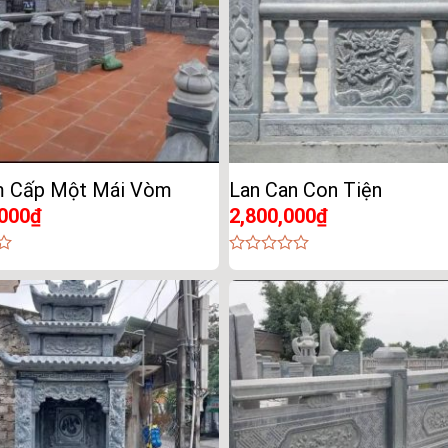
 Cấp Một Mái Vòm
Lan Can Con Tiện
,000
₫
2,800,000
₫
0
out
of
5