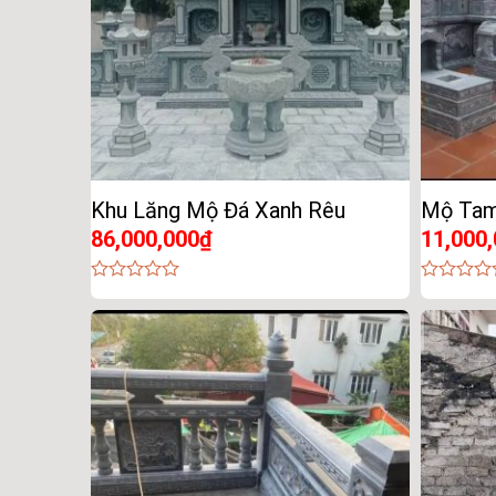
Khu Lăng Mộ Đá Xanh Rêu
Mộ Tam
86,000,000
₫
11,000
0
0
out
out
of
of
5
5