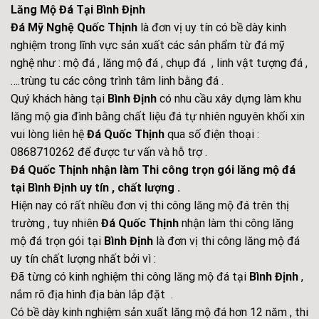
Lăng Mộ Đá Tại Bình Định
Đá Mỹ Nghệ Quốc Thịnh
là đơn vị uy tín có bề dày kinh
nghiệm trong lĩnh vực sản xuất các sản phẩm từ đá mỹ
nghệ như : mộ đá , lăng mộ đá , chụp đá , linh vật tượng đá ,
….trùng tu các công trình tâm linh bằng đá .
Quý khách hàng tại
Bình Định
có nhu cầu xây dựng làm khu
lăng mộ gia đình bằng chất liệu đá tự nhiên nguyên khối xin
vui lòng liên hệ
Đá Quốc Thịnh
qua số điện thoại :
0868710262 để được tư vấn và hỗ trợ .
Đá Quốc Thịnh nhận làm Thi công trọn gói lăng mộ đá
tại Bình Định uy tín , chất lượng .
Hiện nay có rất nhiều đơn vị thi công lăng mộ đá trên thị
trường , tuy nhiên
Đá Quốc Thịnh
nhận làm thi công lăng
mộ đá trọn gói tại
Bình Định
là đơn vị thi công lăng mộ đá
uy tín chất lượng nhất bởi vì :
Đã từng có kinh nghiệm thi công lăng mộ đá tại
Bình Định
,
nắm rõ địa hình địa bàn lắp đặt .
Có bề dày kinh nghiệm sản xuất lăng mộ đá hơn 12 năm , thi