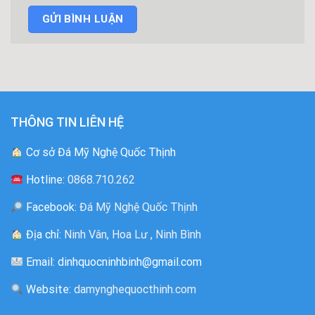
THÔNG TIN LIÊN HỆ
Cơ sở Đá Mỹ Nghệ Quốc Thịnh
Hotline:
0868.710.262
Facebook:
Đá Mỹ Nghệ Quốc Thịnh
Địa chỉ:
Ninh Vân, Hoa Lư , Ninh Bình
Email: dinhquocninhbinh@gmail.com
Website:
damynghequocthinh.com