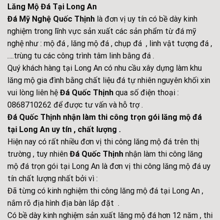
Lăng Mộ Đá Tại Long An
Đá Mỹ Nghệ Quốc Thịnh
là đơn vị uy tín có bề dày kinh
nghiệm trong lĩnh vực sản xuất các sản phẩm từ đá mỹ
nghệ như : mộ đá , lăng mộ đá , chụp đá , linh vật tượng đá ,
….trùng tu các công trình tâm linh bằng đá .
Quý khách hàng tại Long An có nhu cầu xây dựng làm khu
lăng mộ gia đình bằng chất liệu đá tự nhiên nguyên khối xin
vui lòng liên hệ
Đá Quốc Thịnh
qua số điện thoại :
0868710262 để được tư vấn và hỗ trợ .
Đá Quốc Thịnh nhận làm thi công trọn gói lăng mộ đá
tại Long An uy tín , chất lượng .
Hiện nay có rất nhiều đơn vị thi công lăng mộ đá trên thị
trường , tuy nhiên
Đá Quốc Thịnh
nhận làm thi công lăng
mộ đá trọn gói tại Long An là đơn vị thi công lăng mộ đá uy
tín chất lượng nhất bởi vì :
Đã từng có kinh nghiệm thi công lăng mộ đá tại Long An ,
nắm rõ địa hình địa bàn lắp đặt .
Có bề dày kinh nghiệm sản xuất lăng mộ đá hơn 12 năm , thi