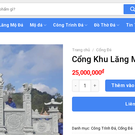
Lăng Mộ Đá
Mộ đá
Công Trình Đá
Đồ Thờ Đá
Tin
Trang chủ
/
Cổng Đá
Cổng Khu Lăng 
₫
25,000,000
Cổng Khu Lăng Mộ số lượng
Thêm vào
Liê
Danh mục:
Công Trình Đá
,
Cổng Đá