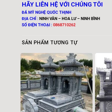
HÃY LIÊN HỆ VỚI CHÚNG TÔI
ĐÁ MỸ NGHỆ QUỐC THỊNH
ĐỊA CHỈ :
NINH VÂN – HOA LƯ – NINH BÌNH
SỐ ĐIỆN THOẠI :
0868710262
SẢN PHẨM TƯƠNG TỰ