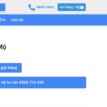
0868710262
Giỏ hàng /
0
₫
 Tức
Liên hệ
Mộ
 giỏ hàng
n hệ tư vấn 0868.710.262