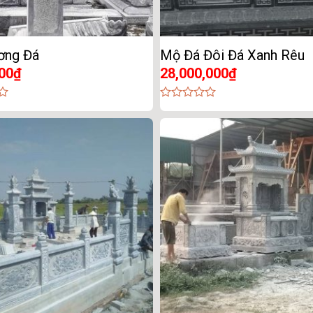
ơng Đá
Mộ Đá Đôi Đá Xanh Rêu
00
₫
28,000,000
₫
0
out
of
5