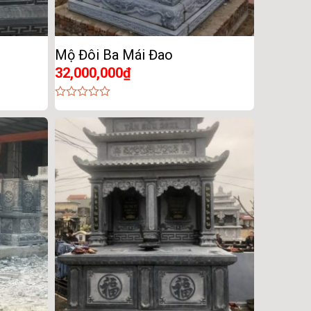
Mộ Đôi Ba Mái Đao
32,000,000
₫
0
out
of
5