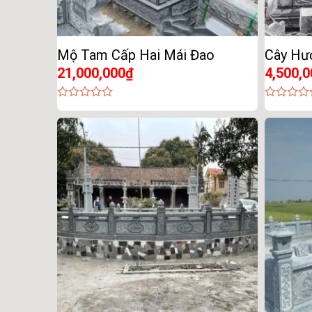
Mộ Tam Cấp Hai Mái Đao
Cây Hư
21,000,000
₫
4,500,0
0
0
out
out
of
of
5
5