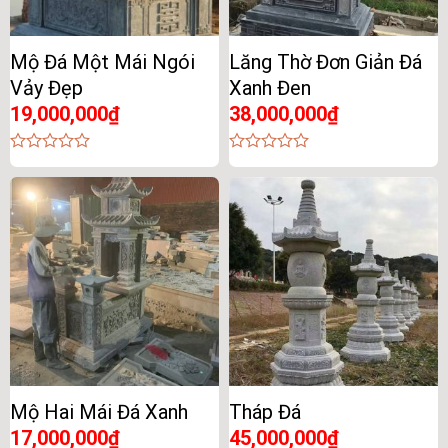
Mộ Đá Một Mái Ngói
Lăng Thờ Đơn Giản Đá
Vảy Đẹp
Xanh Đen
19,000,000
₫
38,000,000
₫
0
0
out
out
of
of
5
5
Mộ Hai Mái Đá Xanh
Tháp Đá
17,000,000
₫
45,000,000
₫