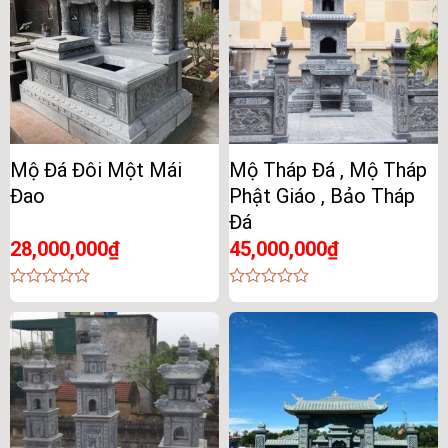
Mộ Đá Đôi Một Mái
Mộ Tháp Đá , Mộ Tháp
Đao
Phật Giáo , Bảo Tháp
Đá
28,000,000
₫
45,000,000
₫
0
0
out
out
of
of
5
5