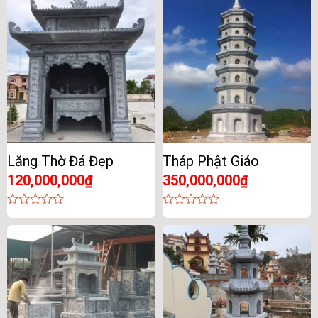
of
of
5
5
Lăng Thờ Đá Đẹp
Tháp Phật Giáo
120,000,000
₫
350,000,000
₫
0
0
out
out
of
of
5
5