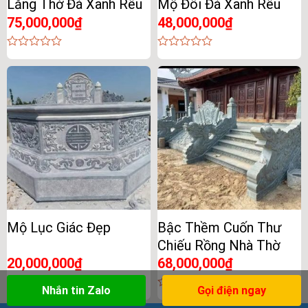
Lăng Thờ Đá Xanh Rêu
Mộ Đôi Đá Xanh Rêu
75,000,000
₫
48,000,000
₫
0
0
out
out
of
of
5
5
Mộ Lục Giác Đẹp
Bậc Thềm Cuốn Thư
Chiếu Rồng Nhà Thờ
20,000,000
₫
68,000,000
₫
Nhắn tin Zalo
Gọi điện ngay
0
0