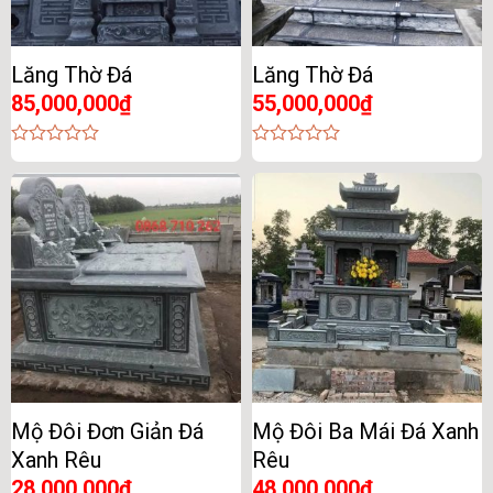
Lăng Thờ Đá
Lăng Thờ Đá
85,000,000
₫
55,000,000
₫
0
0
out
out
of
of
5
5
Mộ Đôi Đơn Giản Đá
Mộ Đôi Ba Mái Đá Xanh
Xanh Rêu
Rêu
28,000,000
₫
48,000,000
₫