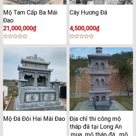
Mộ Tam Cấp Ba Mái
Cây Hương Đá
Đao
21,000,000
₫
4,500,000
₫
0
0
out
out
of
of
5
5
Mộ Đá Đôi Hai Mái Đao
Địa chỉ thi công mộ
tháp đá tại Long An
,mua mộ tháp đá , mộ