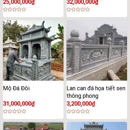
25,000,000
₫
32,000,000
₫
0
0
out
out
of
of
5
5
Mộ Đá Đôi
Lan can đá họa tiết sen
thông phong
31,000,000
₫
3,200,000
₫
0
0
out
out
of
of