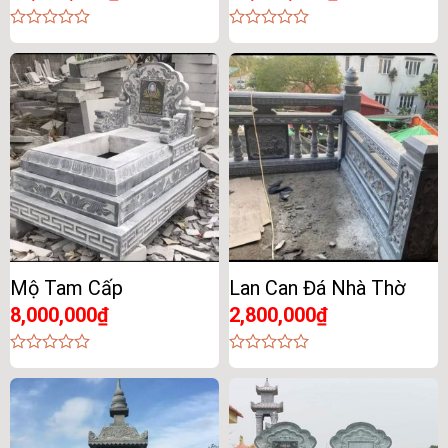
0
0
out
out
of
of
5
5
Mộ Tam Cấp
Lan Can Đá Nhà Thờ
8,000,000
₫
2,800,000
₫
0
0
out
out
of
of
5
5