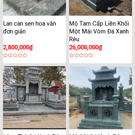
Lan can sen hoa văn
Mộ Tam Cấp Liền Khối
đơn giản
Một Mái Vòm Đá Xanh
Rêu
2,800,000
₫
26,000,000
₫
0
0
out
out
of
of
5
5