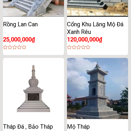
Rồng Lan Can
Cổng Khu Lăng Mộ Đá
Xanh Rêu
25,000,000
₫
120,000,000
₫
0
0
out
out
of
of
5
5
Tháp Đá , Bảo Tháp
Mộ Tháp