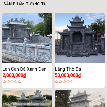
SẢN PHẨM TƯƠNG TỰ
Lan Can Đá Xanh Đen
Lăng Thờ Đá
2,800,000
₫
50,000,000
₫
0
0
out
out
of
of
5
5