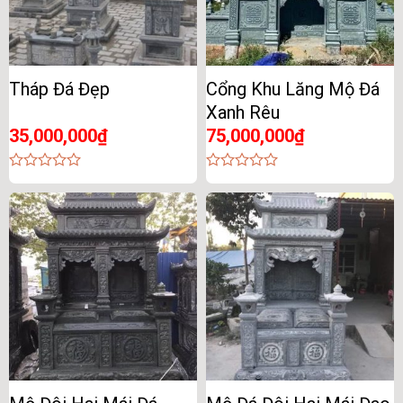
Tháp Đá Đẹp
Cổng Khu Lăng Mộ Đá
Xanh Rêu
35,000,000
₫
75,000,000
₫
0
0
out
out
of
of
5
5