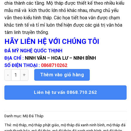
chia thành các tầng. Mộ tháp được thiết kế theo nhiều kiểu
mẫu mã và kích thước lớn nhỏ khác nhau, nhưng chủ yếu
vẫn theo kiểu hình tháp. Các họa tiết hoa văn được chạm
khắc tinh tế và tỉ mỉ luôn thể hiện được các giá trị văn hóa
tâm linh truyền thống.
HÃY LIÊN HỆ VỚI CHÚNG TÔI
ĐÁ MỸ NGHỆ QUỐC THỊNH
ĐỊA CHỈ :
NINH VÂN – HOA LƯ – NINH BÌNH
SỐ ĐIỆN THOẠI :
0868710262
Mộ Tháp Đá số lượng
Thêm vào giỏ hàng
Liên hệ tư vấn 0868.710.262
Danh mục:
Mộ Đá Tháp
Thẻ:
mộ tháp
,
mộ tháp phật giáo
,
mộ tháp đá xanh ninh bình
,
mộ tháp đá
xanh thanh hóa
,
mộ đá tháp
,
mộ đá tháp đá xanh ninh bình
,
mộ đá tháp