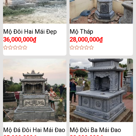
Mộ Đôi Hai Mái Đẹp
Mộ Tháp
36,000,000
₫
28,000,000
₫
0
0
out
out
of
of
5
5
Mộ Đá Đôi Hai Mái Đao
Mộ Đôi Ba Mái Đao