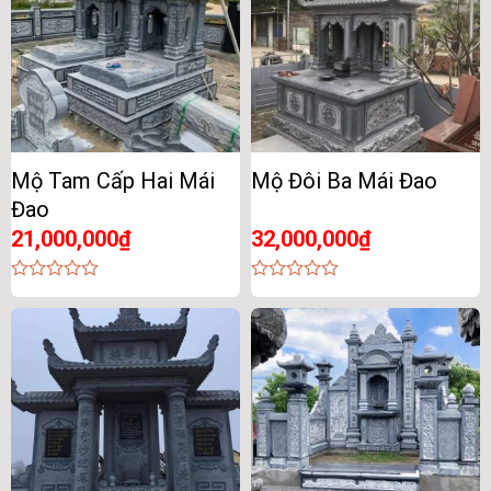
Mộ Tam Cấp Hai Mái
Mộ Đôi Ba Mái Đao
Đao
21,000,000
₫
32,000,000
₫
0
0
out
out
of
of
5
5