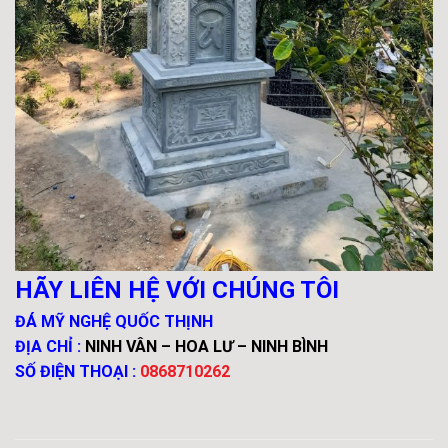
HÃY LIÊN HỆ VỚI CHÚNG TÔI
ĐÁ MỸ NGHỆ QUỐC THỊNH
ĐỊA CHỈ :
NINH VÂN – HOA LƯ – NINH BÌNH
SỐ ĐIỆN THOẠI :
0868710262