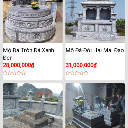
Mộ Đá Tròn Đá Xanh
Mộ Đá Đôi Hai Mái Đao
Đen
28,000,000
₫
31,000,000
₫
0
0
out
out
of
of
5
5