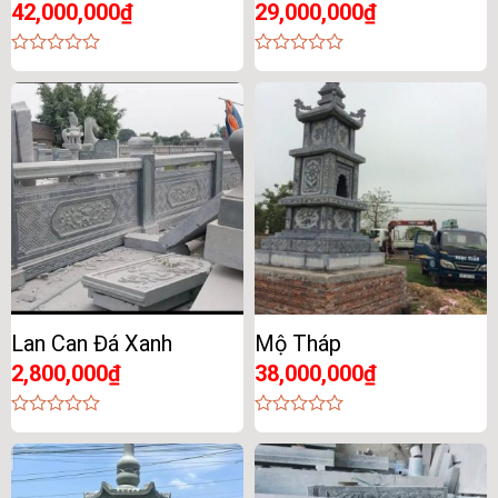
42,000,000
₫
29,000,000
₫
0
0
out
out
of
of
5
5
Lan Can Đá Xanh
Mộ Tháp
2,800,000
₫
38,000,000
₫
0
0
out
out
of
of
5
5