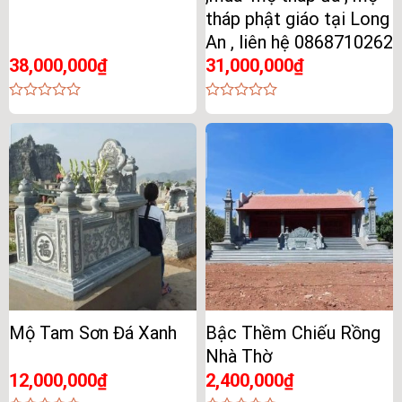
tháp phật giáo tại Long
An , liên hệ 0868710262
38,000,000
₫
31,000,000
₫
0
0
out
out
of
of
5
5
Mộ Tam Sơn Đá Xanh
Bậc Thềm Chiếu Rồng
Nhà Thờ
12,000,000
₫
2,400,000
₫