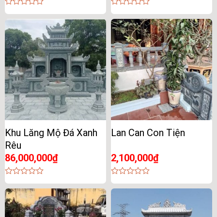
0
0
out
out
of
of
5
5
Khu Lăng Mộ Đá Xanh
Lan Can Con Tiện
Rêu
86,000,000
₫
2,100,000
₫
0
0
out
out
of
of
5
5