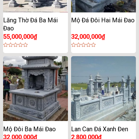
Lăng Thờ Đá Ba Mái
Mộ Đá Đôi Hai Mái Đao
Đao
55,000,000
₫
32,000,000
₫
0
0
out
out
of
of
5
5
Mộ Đôi Ba Mái Đao
Lan Can Đá Xanh Đen
32,000,000
₫
2,800,000
₫