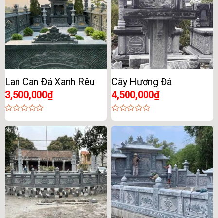
Lan Can Đá Xanh Rêu
Cây Hương Đá
3,500,000
₫
4,500,000
₫
0
0
out
out
of
of
5
5