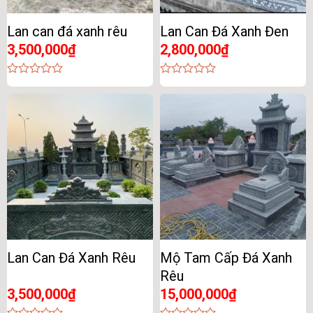
Lan can đá xanh rêu
Lan Can Đá Xanh Đen
3,500,000
₫
2,800,000
₫
0
0
out
out
of
of
5
5
Lan Can Đá Xanh Rêu
Mộ Tam Cấp Đá Xanh
Rêu
3,500,000
₫
15,000,000
₫