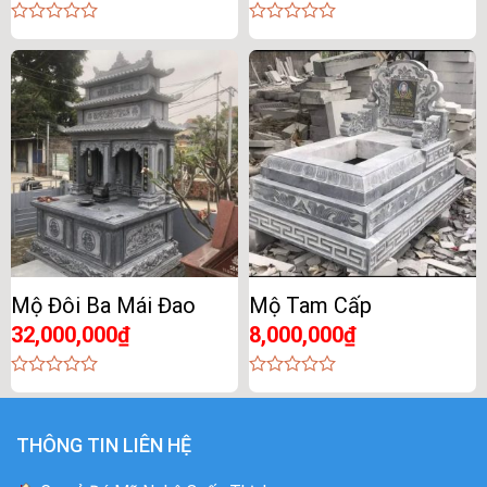
0
0
out
out
of
of
5
5
Mộ Đôi Ba Mái Đao
Mộ Tam Cấp
32,000,000
₫
8,000,000
₫
0
0
out
out
of
of
5
5
THÔNG TIN LIÊN HỆ