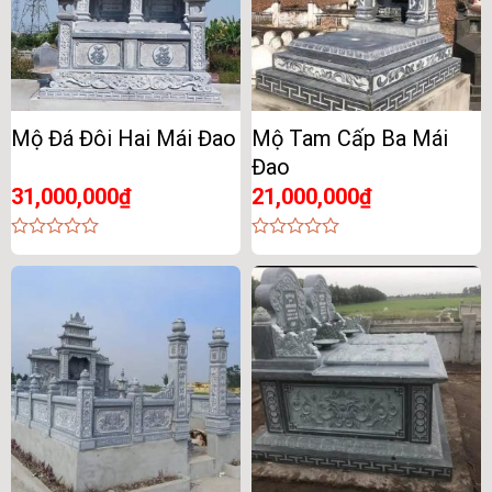
Mộ Đá Đôi Hai Mái Đao
Mộ Tam Cấp Ba Mái
Đao
31,000,000
₫
21,000,000
₫
0
0
out
out
of
of
5
5