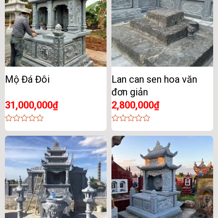
Mộ Đá Đôi
Lan can sen hoa văn
đơn giản
31,000,000
₫
2,800,000
₫
0
0
out
out
of
of
5
5