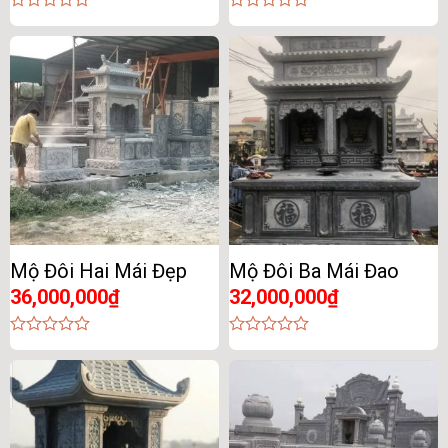
0
0
out
out
of
of
5
5
Mộ Đôi Hai Mái Đẹp
Mộ Đôi Ba Mái Đao
36,000,000
₫
32,000,000
₫
0
0
out
out
of
of
5
5