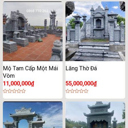
Mộ Tam Cấp Một Mái
Lăng Thờ Đá
Vòm
11,000,000
₫
55,000,000
₫
0
0
out
out
of
of
5
5