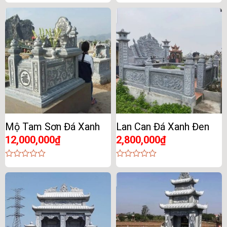
0
0
out
out
of
of
5
5
Mộ Tam Sơn Đá Xanh
Lan Can Đá Xanh Đen
12,000,000
₫
2,800,000
₫
0
0
out
out
of
of
5
5