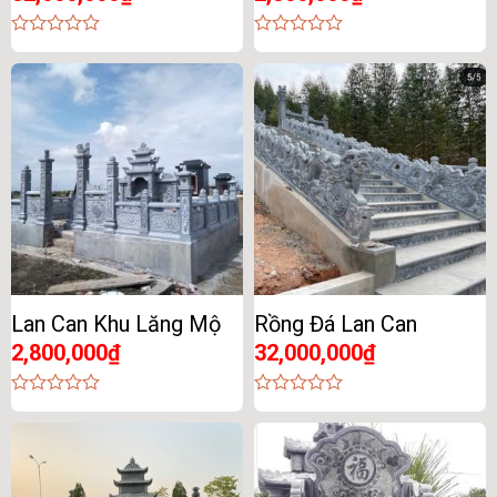
0
0
out
out
of
of
5
5
Lan Can Khu Lăng Mộ
Rồng Đá Lan Can
2,800,000
₫
32,000,000
₫
0
0
out
out
of
of
5
5