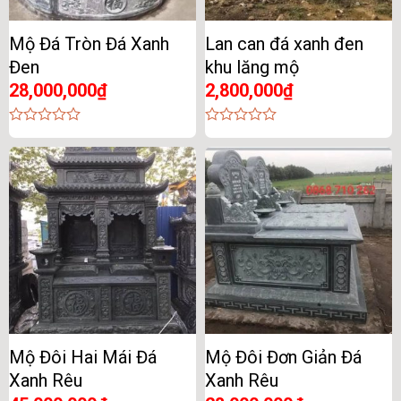
Mộ Đá Tròn Đá Xanh
Lan can đá xanh đen
Đen
khu lăng mộ
28,000,000
₫
2,800,000
₫
0
0
out
out
of
of
5
5
Mộ Đôi Hai Mái Đá
Mộ Đôi Đơn Giản Đá
Xanh Rêu
Xanh Rêu