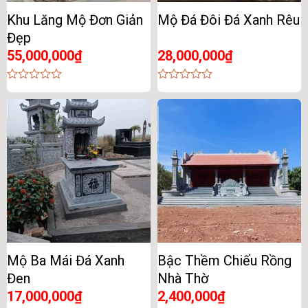
Khu Lăng Mộ Đơn Giản
Mộ Đá Đôi Đá Xanh Rêu
Đẹp
55,000,000
₫
28,000,000
₫
0
0
out
out
of
of
5
5
Mộ Ba Mái Đá Xanh
Bậc Thềm Chiếu Rồng
Đen
Nhà Thờ
17,000,000
₫
2,400,000
₫