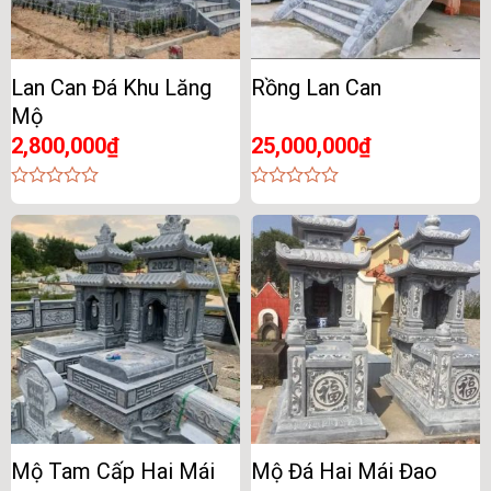
Lan Can Đá Khu Lăng
Rồng Lan Can
Mộ
2,800,000
₫
25,000,000
₫
0
0
out
out
of
of
5
5
Mộ Tam Cấp Hai Mái
Mộ Đá Hai Mái Đao