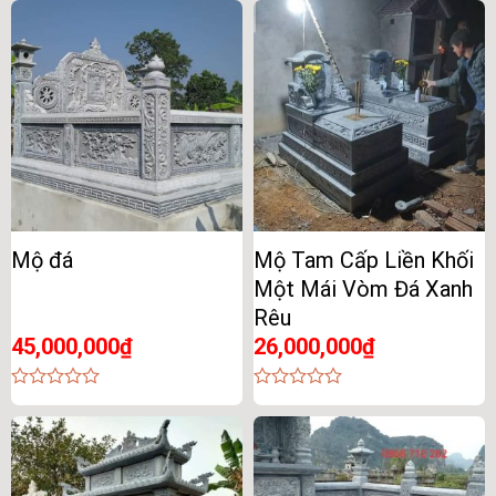
out
out
of
of
5
5
Mộ đá
Mộ Tam Cấp Liền Khối
Một Mái Vòm Đá Xanh
Rêu
45,000,000
₫
26,000,000
₫
0
0
out
out
of
of
5
5