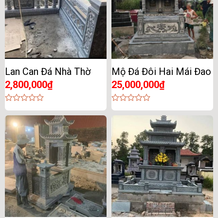
Lan Can Đá Nhà Thờ
Mộ Đá Đôi Hai Mái Đao
2,800,000
₫
25,000,000
₫
0
0
out
out
of
of
5
5