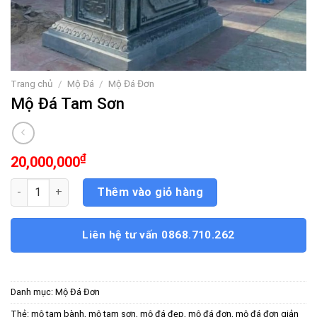
Trang chủ
/
Mộ Đá
/
Mộ Đá Đơn
Mộ Đá Tam Sơn
₫
20,000,000
Mộ Đá Tam Sơn số lượng
Thêm vào giỏ hàng
Liên hệ tư vấn 0868.710.262
Danh mục:
Mộ Đá Đơn
Thẻ:
mộ tam bành
,
mộ tam sơn
,
mộ đá đẹp
,
mộ đá đơn
,
mộ đá đơn giản