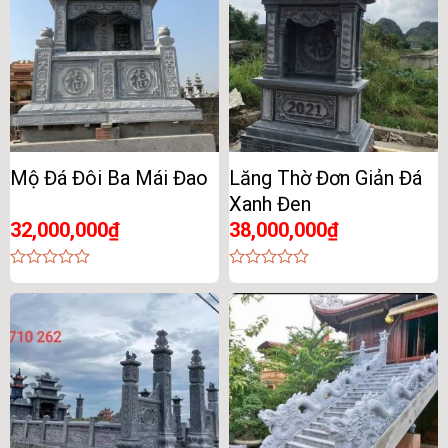
Mộ Đá Đôi Ba Mái Đao
Lăng Thờ Đơn Giản Đá
Xanh Đen
32,000,000
₫
38,000,000
₫
0
0
out
out
of
of
5
5