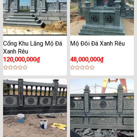
Cổng Khu Lăng Mộ Đá
Mộ Đôi Đá Xanh Rêu
Xanh Rêu
120,000,000
₫
48,000,000
₫
0
0
out
out
of
of
5
5