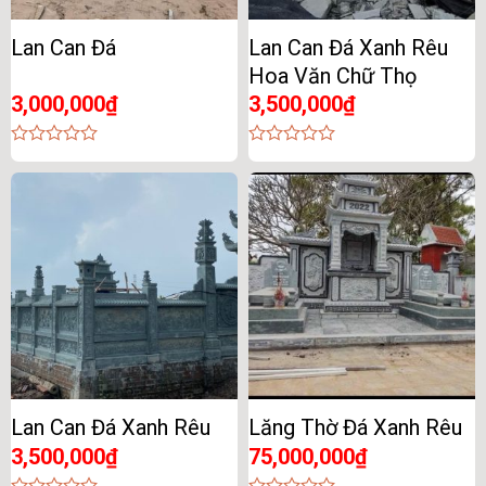
Lan Can Đá
Lan Can Đá Xanh Rêu
Hoa Văn Chữ Thọ
3,000,000
₫
3,500,000
₫
0
0
out
out
of
of
5
5
Lan Can Đá Xanh Rêu
Lăng Thờ Đá Xanh Rêu
3,500,000
₫
75,000,000
₫