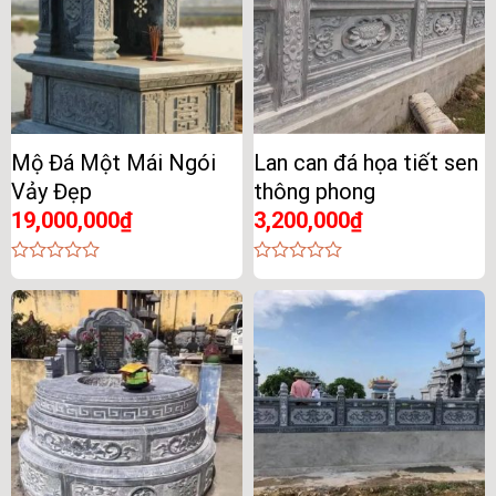
Mộ Đá Một Mái Ngói
Lan can đá họa tiết sen
Vảy Đẹp
thông phong
19,000,000
₫
3,200,000
₫
0
0
out
out
of
of
5
5