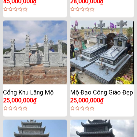
45,000,000
₫
28,000,000
₫
0
0
out
out
of
of
5
5
Cổng Khu Lăng Mộ
Mộ Đạo Công Giáo Đẹp
25,000,000
₫
25,000,000
₫
0
0
out
out
of
of
5
5