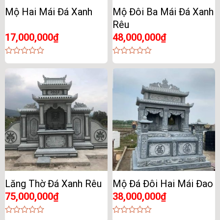
Mộ Hai Mái Đá Xanh
Mộ Đôi Ba Mái Đá Xanh
Rêu
17,000,000
₫
48,000,000
₫
0
0
out
out
of
of
5
5
Lăng Thờ Đá Xanh Rêu
Mộ Đá Đôi Hai Mái Đao
75,000,000
₫
38,000,000
₫