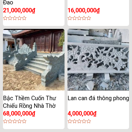
Đao
21,000,000
₫
16,000,000
₫
0
0
out
out
of
of
5
5
Bậc Thềm Cuốn Thư
Lan can đá thông phong
Chiếu Rồng Nhà Thờ
68,000,000
₫
4,000,000
₫
0
0