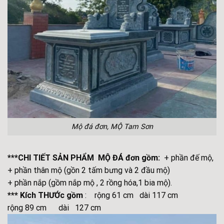
Mộ đá đơn, MỘ Tam Sơn
***CHI TIẾT SẢN PHẨM MỘ ĐÁ đơn gồm:
+ phần đế mộ,
+ phần thân mộ (gồn 2 tấm bưng và 2 đầu mộ)
+ phần nắp (gồm nắp mộ , 2 rồng hóa,1 bia mộ).
*** Kích THƯỚc gồm
: rộng 61 cm dài 117 cm
rộng 89 cm dài 127 cm