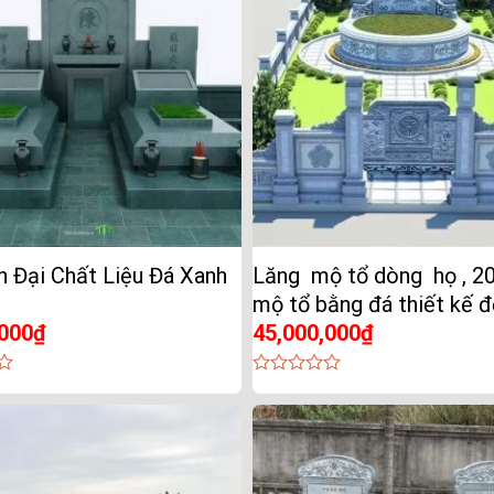
 Đại Chất Liệu Đá Xanh
Lăng mộ tổ dòng họ , 2
mộ tổ bằng đá thiết kế 
,000
₫
45,000,000
₫
0
out
of
5