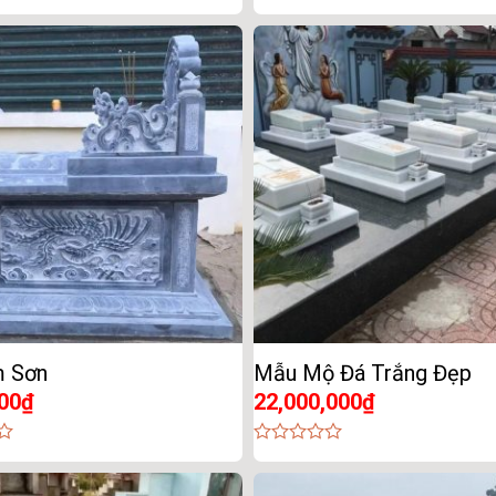
0
out
of
5
 Sơn
Mẫu Mộ Đá Trắng Đẹp
00
₫
22,000,000
₫
0
out
of