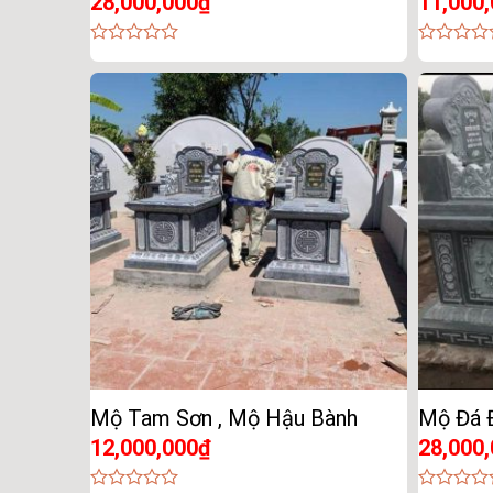
28,000,000
₫
11,000
0
0
out
out
of
of
5
5
Mộ Tam Sơn , Mộ Hậu Bành
Mộ Đá 
12,000,000
₫
28,000