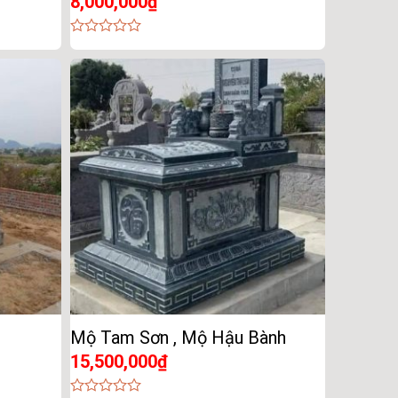
8,000,000
₫
0
out
of
5
Mộ Tam Sơn , Mộ Hậu Bành
15,500,000
₫