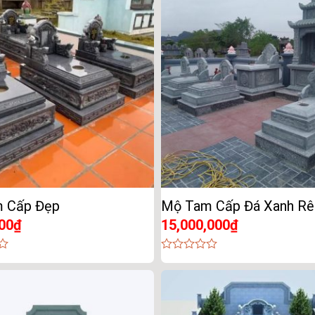
5
 Cấp Đẹp
Mộ Tam Cấp Đá Xanh Rê
00
₫
15,000,000
₫
0
out
of
5