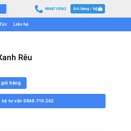
0868710262
Giỏ hàng /
0
₫
 Tức
Liên hệ
Xanh Rêu
ượng
 giỏ hàng
n hệ tư vấn 0868.710.262