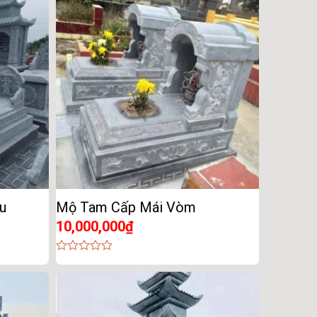
5
u
Mộ Tam Cấp Mái Vòm
10,000,000
₫
0
out
of
5