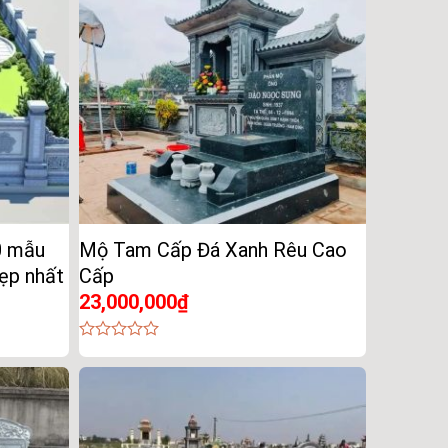
0 mẫu
Mộ Tam Cấp Đá Xanh Rêu Cao
đẹp nhất
Cấp
23,000,000
₫
0
out
of
5