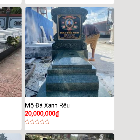
0
out
of
5
Mộ Đá Xanh Rêu
20,000,000
₫
0
out
of