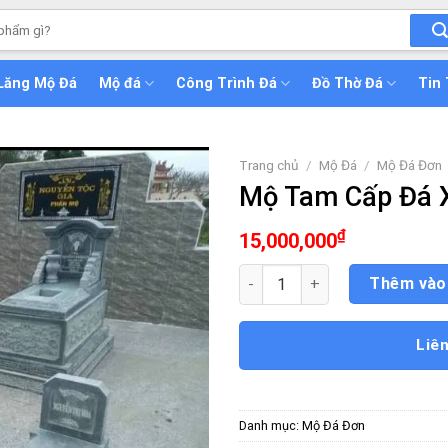
Lăng Mộ Đá
Mộ đá
Công Trình Đá
Đồ Thờ Đá
Tin
Trang chủ
/
Mộ Đá
/
Mộ Đá Đơn
Mộ Tam Cấp Đá 
₫
15,000,000
Mộ Tam Cấp Đá Xanh Rêu số l
Thêm vào
Liê
Danh mục:
Mộ Đá Đơn