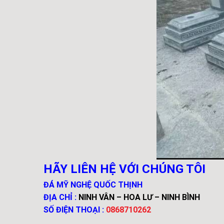
HÃY LIÊN HỆ VỚI CHÚNG TÔI
ĐÁ MỸ NGHỆ QUỐC THỊNH
ĐỊA CHỈ :
NINH VÂN – HOA LƯ – NINH BÌNH
SỐ ĐIỆN THOẠI :
0868710262