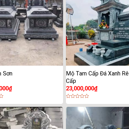
 Sơn
Mộ Tam Cấp Đá Xanh Rê
Cấp
,000
₫
23,000,000
₫
0
out
of
5