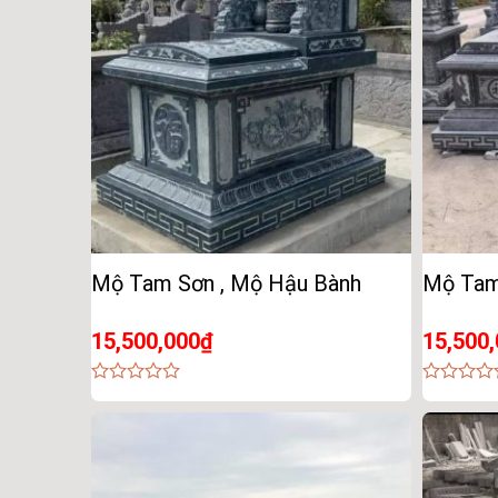
Mộ Tam Sơn , Mộ Hậu Bành
Mộ Tam
15,500,000
₫
15,500
0
0
out
out
of
of
5
5