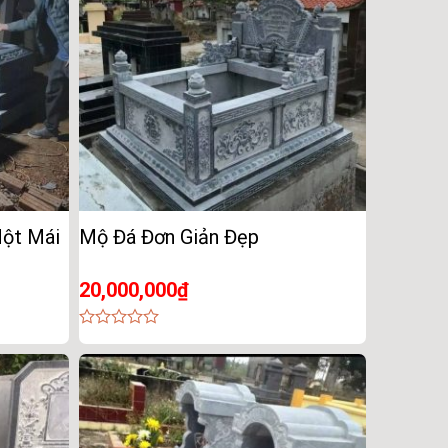
Một Mái
Mộ Đá Đơn Giản Đẹp
20,000,000
₫
0
out
of
5