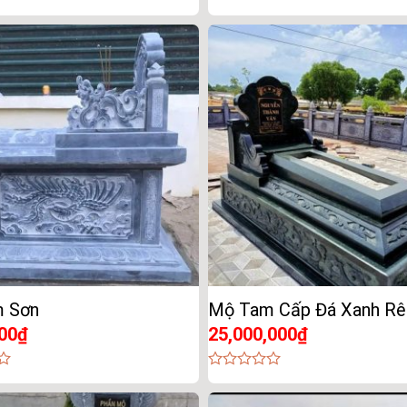
0
out
of
5
 Sơn
Mộ Tam Cấp Đá Xanh Rê
00
₫
25,000,000
₫
0
out