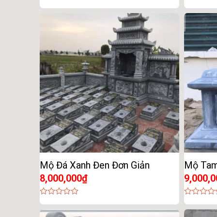
0
0
out
out
of
of
5
5
Mộ Đá Xanh Đen Đơn Giản
Mộ Tam
8,000,000
₫
9,000,0
0
0
out
out