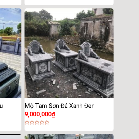
0
out
of
5
u
Mộ Tam Sơn Đá Xanh Đen
9,000,000
₫
0
out