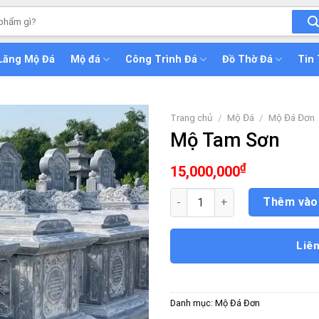
Lăng Mộ Đá
Mộ đá
Công Trình Đá
Đồ Thờ Đá
Tin
Trang chủ
/
Mộ Đá
/
Mộ Đá Đơn
Mộ Tam Sơn
₫
15,000,000
Mộ Tam Sơn số lượng
Thêm vào
Liê
Danh mục:
Mộ Đá Đơn