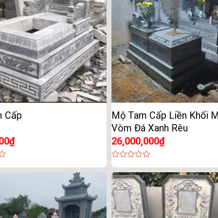
 Cấp
Mộ Tam Cấp Liền Khối 
Vòm Đá Xanh Rêu
00
₫
26,000,000
₫
0
out
of
5