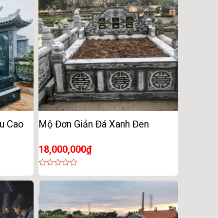
u Cao
Mộ Đơn Giản Đá Xanh Đen
18,000,000
₫
0
out
of
5