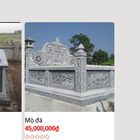
Mộ đá
45,000,000
₫