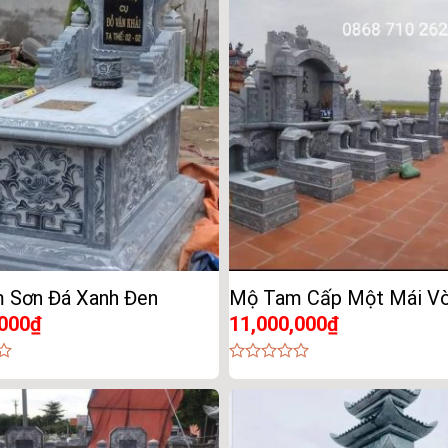
of
5
 Sơn Đá Xanh Đen
Mộ Tam Cấp Một Mái V
,000
₫
11,000,000
₫
0
out
of
5