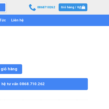
0868710262
Giỏ hàng /
0
₫
 Tức
Liên hệ
 giỏ hàng
n hệ tư vấn 0868.710.262