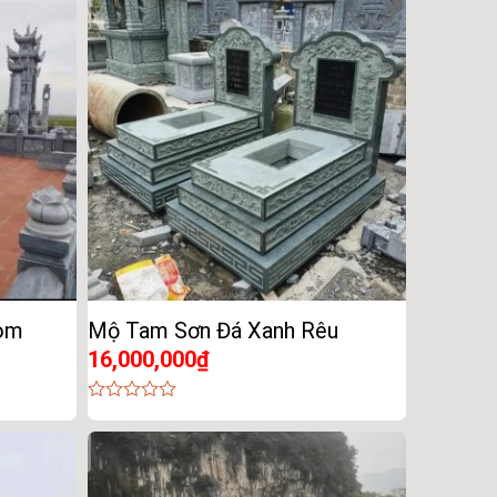
of
5
òm
Mộ Tam Sơn Đá Xanh Rêu
16,000,000
₫
0
out
of
5